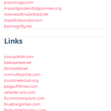
pasomaga.com
impactgardencbdgummies.org
naturesstimulantcbd.net
nopalinaeuropa.com
biomagnify.net
Links
saucyukiah.com
beikastreet.net
filmizlettir.net
ourmultiworlds.com
cooncreekclub.org
pegpufftimes.com
celestia-arts.com
forumchampions.com
bluebargames.com
festivaldelamalou.com