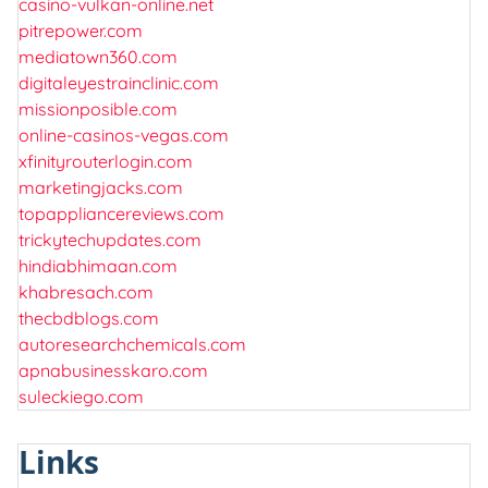
casino-vulkan-online.net
pitrepower.com
mediatown360.com
digitaleyestrainclinic.com
missionposible.com
online-casinos-vegas.com
xfinityrouterlogin.com
marketingjacks.com
topappliancereviews.com
trickytechupdates.com
hindiabhimaan.com
khabresach.com
thecbdblogs.com
autoresearchchemicals.com
apnabusinesskaro.com
suleckiego.com
Links