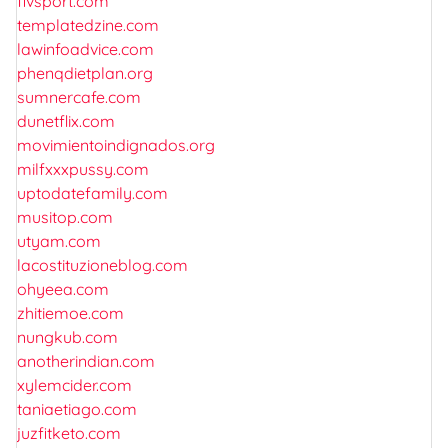
fivsport.com
templatedzine.com
lawinfoadvice.com
phenqdietplan.org
sumnercafe.com
dunetflix.com
movimientoindignados.org
milfxxxpussy.com
uptodatefamily.com
musitop.com
utyam.com
lacostituzioneblog.com
ohyeea.com
zhitiemoe.com
nungkub.com
anotherindian.com
xylemcider.com
taniaetiago.com
juzfitketo.com