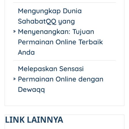
Mengungkap Dunia
SahabatQQ yang
Menyenangkan: Tujuan
Permainan Online Terbaik
Anda
Melepaskan Sensasi
Permainan Online dengan
Dewaqq
LINK LAINNYA