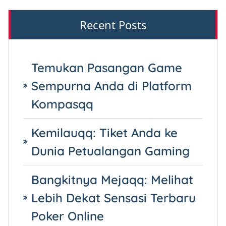
Recent Posts
Temukan Pasangan Game
Sempurna Anda di Platform
Kompasqq
Kemilauqq: Tiket Anda ke
Dunia Petualangan Gaming
Bangkitnya Mejaqq: Melihat
Lebih Dekat Sensasi Terbaru
Poker Online