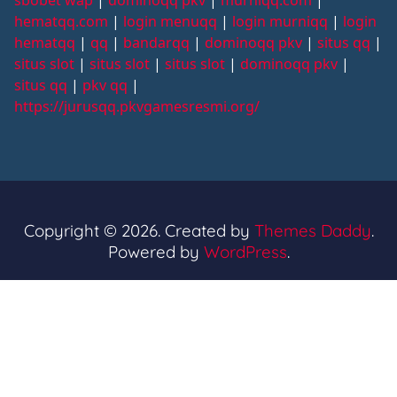
sbobet wap
|
dominoqq pkv
|
murniqq.com
|
hematqq.com
|
login menuqq
|
login murniqq
|
login
hematqq
|
qq
|
bandarqq
|
dominoqq pkv
|
situs qq
|
situs slot
|
situs slot
|
situs slot
|
dominoqq pkv
|
situs qq
|
pkv qq
|
https://jurusqq.pkvgamesresmi.org/
Copyright © 2026. Created by
Themes Daddy
.
Powered by
WordPress
.