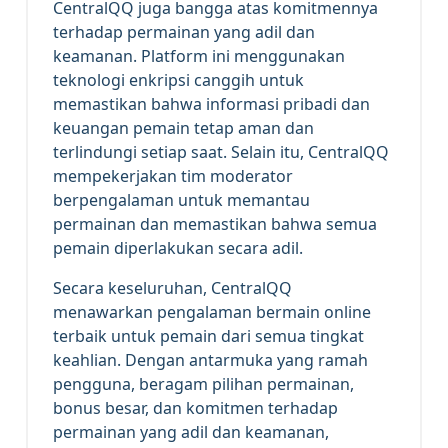
CentralQQ juga bangga atas komitmennya
terhadap permainan yang adil dan
keamanan. Platform ini menggunakan
teknologi enkripsi canggih untuk
memastikan bahwa informasi pribadi dan
keuangan pemain tetap aman dan
terlindungi setiap saat. Selain itu, CentralQQ
mempekerjakan tim moderator
berpengalaman untuk memantau
permainan dan memastikan bahwa semua
pemain diperlakukan secara adil.
Secara keseluruhan, CentralQQ
menawarkan pengalaman bermain online
terbaik untuk pemain dari semua tingkat
keahlian. Dengan antarmuka yang ramah
pengguna, beragam pilihan permainan,
bonus besar, dan komitmen terhadap
permainan yang adil dan keamanan,