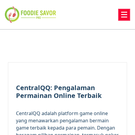
Skip
to
content
Mainkan di PKV Games, situs poker online dengan banyak bonus. Dapatkan lebih banya
keuntungan dengan berbagai penawaran menarik setiap hari.
CentralQQ: Pengalaman
Permainan Online Terbaik
CentralQQ adalah platform game online
yang menawarkan pengalaman bermain
game terbaik kepada para pemain. Dengan