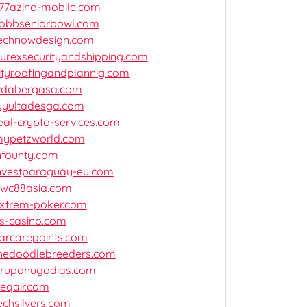
77azino-mobile.com
obbseniorbowl.com
echnowdesign.com
urexsecurityandshipping.com
ityroofingandplannig.com
vdabergasa.com
uyultadesga.com
eal-crypto-services.com
ypetzworld.com
nfounty.com
nvestparaguay-eu.com
wc88asia.com
xtrem-poker.com
s-casino.com
arcarepoints.com
hedoodlebreeders.com
rupohugodias.com
eqair.com
echsilvers.com