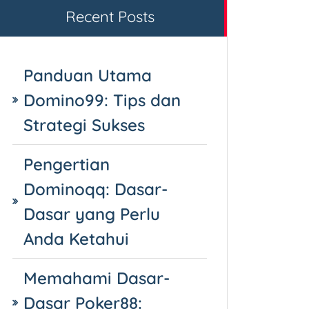
Recent Posts
Panduan Utama
Domino99: Tips dan
Strategi Sukses
Pengertian
Dominoqq: Dasar-
Dasar yang Perlu
Anda Ketahui
Memahami Dasar-
Dasar Poker88: