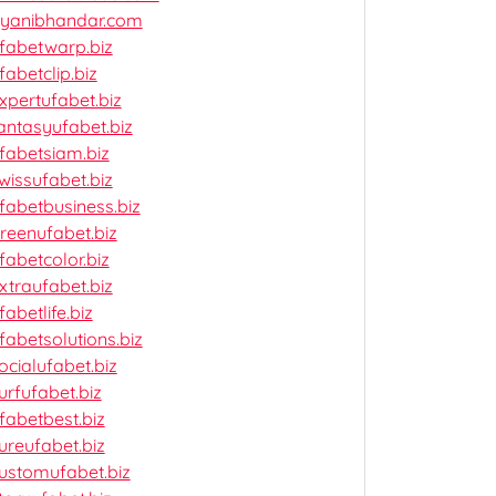
yanibhandar.com
fabetwarp.biz
fabetclip.biz
xpertufabet.biz
antasyufabet.biz
fabetsiam.biz
wissufabet.biz
fabetbusiness.biz
reenufabet.biz
fabetcolor.biz
xtraufabet.biz
fabetlife.biz
fabetsolutions.biz
ocialufabet.biz
urfufabet.biz
fabetbest.biz
ureufabet.biz
ustomufabet.biz