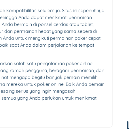
h kompatibilitas selulernya. Situs ini sepenuhnya
, sehingga Anda dapat menikmati permainan
k Anda bermain di ponsel cerdas atau tablet,
ur dan permainan hebat yang sama seperti di
 Anda untuk mengikuti permainan poker cepat
 baik saat Anda dalam perjalanan ke tempat
rkan salah satu pengalaman poker online
 yang ramah pengguna, beragam permainan, dan
elihat mengapa begitu banyak pemain memilih
tama mereka untuk poker online. Baik Anda pemain
esaing serius yang ingin mengasah
i semua yang Anda perlukan untuk menikmati