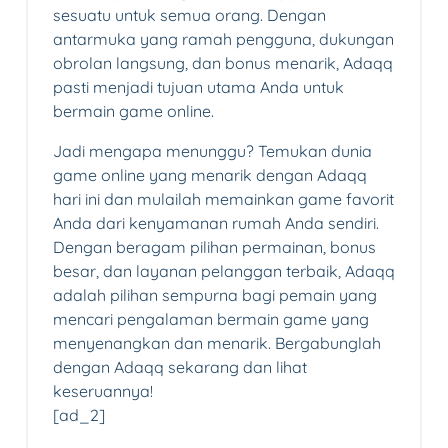
sesuatu untuk semua orang. Dengan
antarmuka yang ramah pengguna, dukungan
obrolan langsung, dan bonus menarik, Adaqq
pasti menjadi tujuan utama Anda untuk
bermain game online.
Jadi mengapa menunggu? Temukan dunia
game online yang menarik dengan Adaqq
hari ini dan mulailah memainkan game favorit
Anda dari kenyamanan rumah Anda sendiri.
Dengan beragam pilihan permainan, bonus
besar, dan layanan pelanggan terbaik, Adaqq
adalah pilihan sempurna bagi pemain yang
mencari pengalaman bermain game yang
menyenangkan dan menarik. Bergabunglah
dengan Adaqq sekarang dan lihat
keseruannya!
[ad_2]