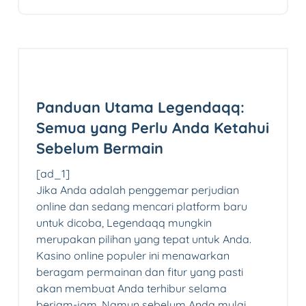
Panduan Utama Legendaqq:
Semua yang Perlu Anda Ketahui
Sebelum Bermain
[ad_1]
Jika Anda adalah penggemar perjudian
online dan sedang mencari platform baru
untuk dicoba, Legendaqq mungkin
merupakan pilihan yang tepat untuk Anda.
Kasino online populer ini menawarkan
beragam permainan dan fitur yang pasti
akan membuat Anda terhibur selama
berjam-jam. Namun sebelum Anda mulai