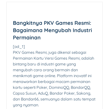
Bangkitnya PKV Games Resmi:
Bagaimana Mengubah Industri
Permainan
[ad_1]
PKV Games Resmi, juga dikenal sebagai
Permainan Kartu Versi Games Resmi, adalah
bintang baru di industri game yang
mengubah cara orang bermain dan
menikmati game online. Platform inovatif ini
menawarkan berbagai macam permainan
kartu seperti Poker, DominoQQ, BandarQQ,
Capsa Susun, AduQ, Bandar Poker, Sakong,
dan Bandar66, semuanya dalam satu tempat
yang nyaman.