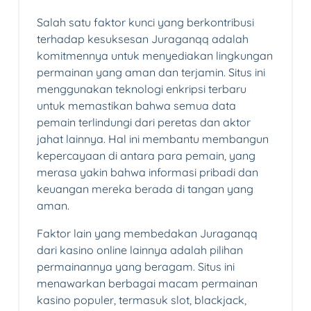
Salah satu faktor kunci yang berkontribusi
terhadap kesuksesan Juraganqq adalah
komitmennya untuk menyediakan lingkungan
permainan yang aman dan terjamin. Situs ini
menggunakan teknologi enkripsi terbaru
untuk memastikan bahwa semua data
pemain terlindungi dari peretas dan aktor
jahat lainnya. Hal ini membantu membangun
kepercayaan di antara para pemain, yang
merasa yakin bahwa informasi pribadi dan
keuangan mereka berada di tangan yang
aman.
Faktor lain yang membedakan Juraganqq
dari kasino online lainnya adalah pilihan
permainannya yang beragam. Situs ini
menawarkan berbagai macam permainan
kasino populer, termasuk slot, blackjack,