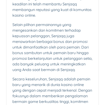
keadilan ini telah membantu Senjaqq
membangun reputasi yang kuat di komunitas
kasino online.
Selain pilihan permainannya yang
mengesankan dan komitmen terhadap
kepuasan pelanggan, Senjaqq juga
menawarkan berbagai bonus dan promosi
untuk dimanfaatkan oleh para pemain. Dari
bonus sambutan untuk pemain baru hingga
promosi berkelanjutan untuk pelanggan setia,
ada banyak peluang untuk meningkatkan
uang Anda saat bermain di Senjaqq.
Secara keseluruhan, Senjaqq adalah pemain
baru yang menarik di dunia kasino online
yang dengan cepat menjadi terkenal. Dengan
fokusnya dalam memberikan pengalaman
bermain game berkualitas tinggi, komitmen