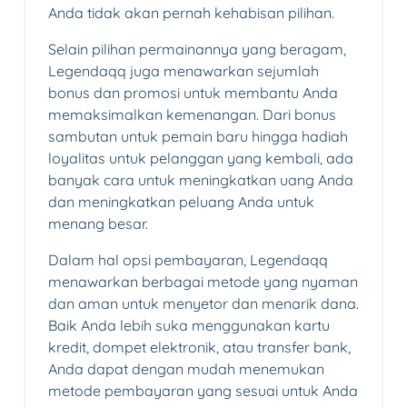
Anda tidak akan pernah kehabisan pilihan.
Selain pilihan permainannya yang beragam,
Legendaqq juga menawarkan sejumlah
bonus dan promosi untuk membantu Anda
memaksimalkan kemenangan. Dari bonus
sambutan untuk pemain baru hingga hadiah
loyalitas untuk pelanggan yang kembali, ada
banyak cara untuk meningkatkan uang Anda
dan meningkatkan peluang Anda untuk
menang besar.
Dalam hal opsi pembayaran, Legendaqq
menawarkan berbagai metode yang nyaman
dan aman untuk menyetor dan menarik dana.
Baik Anda lebih suka menggunakan kartu
kredit, dompet elektronik, atau transfer bank,
Anda dapat dengan mudah menemukan
metode pembayaran yang sesuai untuk Anda