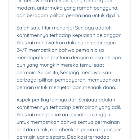
ini menawarkan desain yang ramping dan
modern, antarmuka yang ramah pengguna,
dan beragam pilihan permainan untuk dipilih.
Salah satu fitur menonjol Senjaqq adalah
komitmennya terhadap kepuasan pelanggan.
Situs ini menawarkan dukungan pelanggan
24/7, memastikan bahwa pemain bisa
mendapatkan bantuan dengan masalah apa
pun yang mungkin mereka temui saat
bermain. Selain itu, Senjaqq menawarkan
berbagai pilihan pembayaran, memudahkan
pemain untuk menyetor dan menarik dana.
Aspek penting lainnya dari Senjaqq adalah
komitmennya terhadap permainan yang adil.
Situs ini menggunakan teknologi canggih
untuk memastikan bahwa semua permainan
adil dan acak, memberikan pemain lapangan
bermain yang setara. Dedikasi terhadap