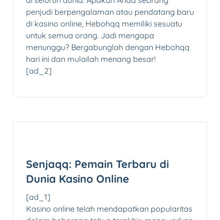
di seluruh dunia. Apakah Anda seorang
penjudi berpengalaman atau pendatang baru
di kasino online, Hebohqq memiliki sesuatu
untuk semua orang. Jadi mengapa
menunggu? Bergabunglah dengan Hebohqq
hari ini dan mulailah menang besar!
[ad_2]
Senjaqq: Pemain Terbaru di
Dunia Kasino Online
[ad_1]
Kasino online telah mendapatkan popularitas