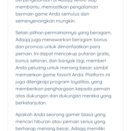
membantu, memastikan pengalaman
bermain game Anda semulus dan
semenyenangkan mungkin.
Selain pilihan permainannya yang beragam,
Adaqq juga menawarkan beragam bonus
dan promosi untuk dimanfaatkan para
pemain. Ini dapat mencakup putaran gratis,
bonus setoran, dan banyak lagi, memberi
Anda peluang untuk menang besar sambil
memainkan game favorit Anda. Platform ini
juga dilengkapi program loyalitas, yang
memberikan penghargaan kepada pemain
atas dukungan dan dukungan mereka yang
berkelanjutan.
Apakah Anda seorang gamer biasa yang
mencari hiburan atau pemain serius yang
berharap menang besar, Adaqq memiliki