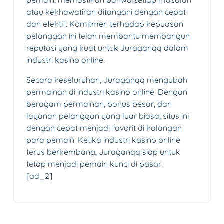
pemain, memastikan bahwa setiap masalah
atau kekhawatiran ditangani dengan cepat
dan efektif. Komitmen terhadap kepuasan
pelanggan ini telah membantu membangun
reputasi yang kuat untuk Juraganqq dalam
industri kasino online.
Secara keseluruhan, Juraganqq mengubah
permainan di industri kasino online. Dengan
beragam permainan, bonus besar, dan
layanan pelanggan yang luar biasa, situs ini
dengan cepat menjadi favorit di kalangan
para pemain. Ketika industri kasino online
terus berkembang, Juraganqq siap untuk
tetap menjadi pemain kunci di pasar.
[ad_2]