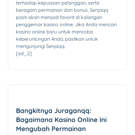
terhadap kepuasan pelanggan, serta
beragam permainan dan bonus, Senjaqq
pasti akan menjadi favorit di kalangan
penggemar kasino online. Jika Anda mencari
kasino online baru untuk mencoba
keberuntungan Anda, pastikan untuk
mengunjungi Senjaqq.
[ad_2]
Bangkitnya Juraganqq:
Bagaimana Kasino Online Ini
Mengubah Permainan