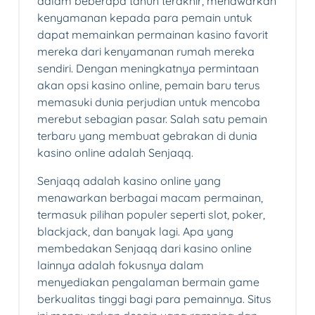
dalam beberapa tahun terakhir, menawarkan
kenyamanan kepada para pemain untuk
dapat memainkan permainan kasino favorit
mereka dari kenyamanan rumah mereka
sendiri. Dengan meningkatnya permintaan
akan opsi kasino online, pemain baru terus
memasuki dunia perjudian untuk mencoba
merebut sebagian pasar. Salah satu pemain
terbaru yang membuat gebrakan di dunia
kasino online adalah Senjaqq.
Senjaqq adalah kasino online yang
menawarkan berbagai macam permainan,
termasuk pilihan populer seperti slot, poker,
blackjack, dan banyak lagi. Apa yang
membedakan Senjaqq dari kasino online
lainnya adalah fokusnya dalam
menyediakan pengalaman bermain game
berkualitas tinggi bagi para pemainnya. Situs