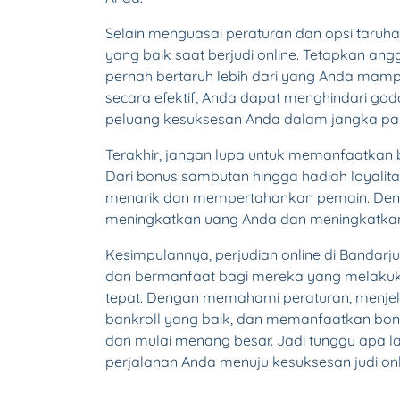
Selain menguasai peraturan dan opsi taruh
yang baik saat berjudi online. Tetapkan angg
pernah bertaruh lebih dari yang Anda mam
secara efektif, Anda dapat menghindari go
peluang kesuksesan Anda dalam jangka pa
Terakhir, jangan lupa untuk memanfaatkan
Dari bonus sambutan hingga hadiah loyalita
menarik dan mempertahankan pemain. Deng
meningkatkan uang Anda dan meningkatkan
Kesimpulannya, perjudian online di Banda
dan bermanfaat bagi mereka yang melakuka
tepat. Dengan memahami peraturan, menjel
bankroll yang baik, dan memanfaatkan bonu
dan mulai menang besar. Jadi tunggu apa lag
perjalanan Anda menuju kesuksesan judi onl