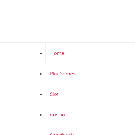
Skip
to
content
Home
Pkv Games
Slot
Casino