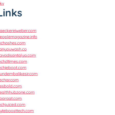
kv
Links
aeckereiweber.com
eoplemagazine.info
echashes.com
anyouwash.co
avadisantalya.com
echdtimes.com
echieboot.com
undembalikesir.com
techar.com
esbold.com
ealthhubzone.com
baraat.com
echjuiced.com
yteboosttech.com