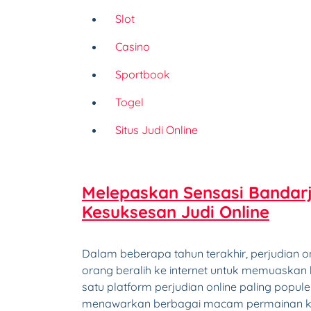
Slot
Casino
Sportbook
Togel
Situs Judi Online
Melepaskan Sensasi Bandar
Kesuksesan Judi Online
Dalam beberapa tahun terakhir, perjudian 
orang beralih ke internet untuk memuaskan
satu platform perjudian online paling popul
menawarkan berbagai macam permainan kas