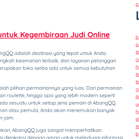
p
ntuk Kegembiraan Judi Online
b
p
t
ngQQ adalah destinasi yang tepat untuk Anda.
c
langkah keamanan terbaik, dan layanan pelanggan
h
erupakan toko serba ada untuk semua kebutuhan
t
t
alah pilihan permainannya yang luas. Dari permainan
g
dan roulette, hingga opsi yang lebih modern seperti
i
ada sesuatu untuk setiap jenis pemain di AbangQQ.
y
aman atau pemula, Anda akan menemukan banyak
h
m-jam.
e
t
ankan, AbangQQ juga sangat memperhatikan
b
 dienkripsi dengan aman untuk melindungi informasi