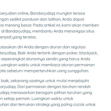
erjudian online, Bandarjudiqq mungkin terasa
an sedikit panduan dan latihan, Anda dapat
ai menang besar. Pada artikel ini, kami akan memberi
di Bandarjudiqq, membantu Anda menavigasi situs
jadi yang teratas.
iasakan diri Anda dengan aturan dan regulasi
rjudiqq. Baik Anda tertarik dengan poker, blackjack,
iki seperangkat aturannya sendiri yang harus Anda
. Luangkan waktu untuk membaca aturan permainan
 gratis sebelum mempertaruhkan uang sungguhan.
aik, sekarang saatnya untuk mulai menjelajahi
darjudiqq. Dari permainan dengan taruhan rendah
rjudiqq menawarkan beragam pilihan taruhan yang
an setiap pemain. Luangkan waktu untuk
ruhan dan temukan strategi yang paling cocok untuk