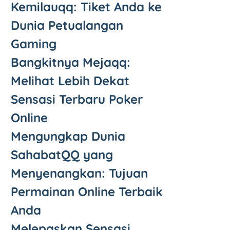
Kemilauqq: Tiket Anda ke
Dunia Petualangan
Gaming
Bangkitnya Mejaqq:
Melihat Lebih Dekat
Sensasi Terbaru Poker
Online
Mengungkap Dunia
SahabatQQ yang
Menyenangkan: Tujuan
Permainan Online Terbaik
Anda
Melepaskan Sensasi