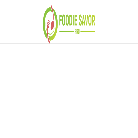
Mainkan di PKV Games, situs poker online dengan
berbagai penawar