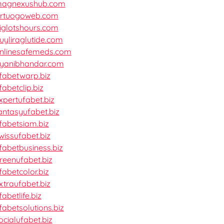
agnexushub.com
irtuogoweb.com
iglotshours.com
uyliraglutide.com
nlinesafemeds.com
yanibhandar.com
fabetwarp.biz
fabetclip.biz
xpertufabet.biz
antasyufabet.biz
fabetsiam.biz
wissufabet.biz
fabetbusiness.biz
reenufabet.biz
fabetcolor.biz
xtraufabet.biz
fabetlife.biz
fabetsolutions.biz
ocialufabet.biz