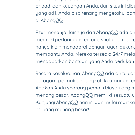
pribadi dan keuangan Anda, dan situs ini d
yang adil. Anda bisa tenang mengetahui b
di AbangQQ.
Fitur menonjol lainnya dari AbangQQ adala
memiliki pertanyaan tentang suatu permain
hanya ingin mengobrol dengan agen dukung
membantu Anda. Mereka tersedia 24/7 melalui
mendapatkan bantuan yang Anda perlukan
Secara keseluruhan, AbangQQ adalah tujuan
beragam permainan, langkah keamanan terb
Apakah Anda seorang pemain biasa yang men
menang besar, AbangQQ memiliki sesuatu 
Kunjungi AbangQQ hari ini dan mulai maink
peluang menang besar!