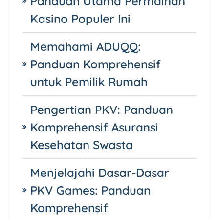
Panduan Utama Permainan
Kasino Populer Ini
Memahami ADUQQ:
Panduan Komprehensif
untuk Pemilik Rumah
Pengertian PKV: Panduan
Komprehensif Asuransi
Kesehatan Swasta
Menjelajahi Dasar-Dasar
PKV Games: Panduan
Komprehensif