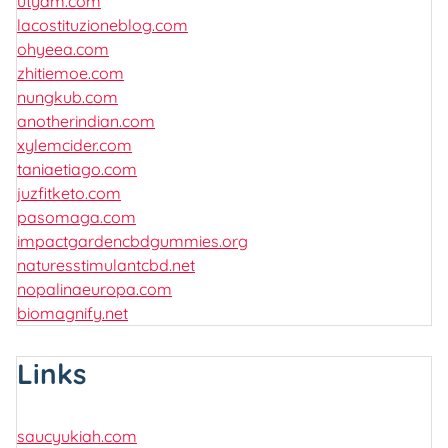
utyam.com
lacostituzioneblog.com
ohyeea.com
zhitiemoe.com
nungkub.com
anotherindian.com
xylemcider.com
taniaetiago.com
juzfitketo.com
pasomaga.com
impactgardencbdgummies.org
naturesstimulantcbd.net
nopalinaeuropa.com
biomagnify.net
Links
saucyukiah.com