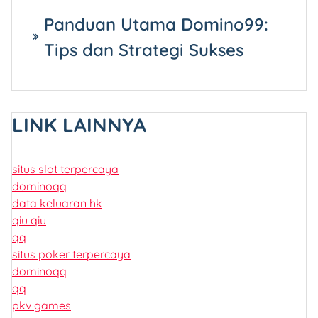
Panduan Utama Domino99:
Tips dan Strategi Sukses
LINK LAINNYA
situs slot terpercaya
dominoqq
data keluaran hk
qiu qiu
qq
situs poker terpercaya
dominoqq
qq
pkv games