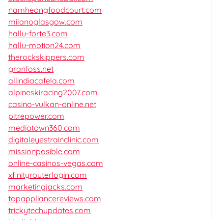
namheongfoodcourt.com
milanoglasgow.com
hallu-forte3.com
hallu-motion24.com
therockskippers.com
granfoss.net
allindiacafela.com
alpineskiracing2007.com
casino-vulkan-online.net
pitrepower.com
mediatown360.com
digitaleyestrainclinic.com
missionposible.com
online-casinos-vegas.com
xfinityrouterlogin.com
marketingjacks.com
topappliancereviews.com
trickytechupdates.com