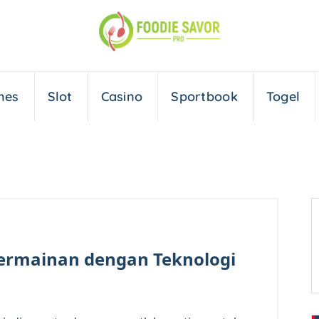
Mainkan di PKV Gam
mes
Slot
Casino
Sportbook
Togel
ermainan dengan Teknologi