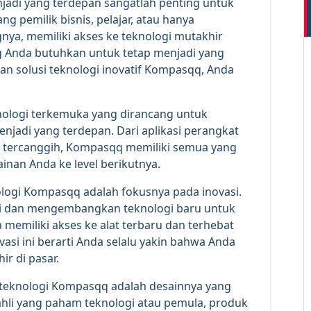
enjadi yang terdepan sangatlah penting untuk
g pemilik bisnis, pelajar, atau hanya
nya, memiliki akses ke teknologi mutakhir
 Anda butuhkan untuk tetap menjadi yang
n solusi teknologi inovatif Kompasqq, Anda
nologi terkemuka yang dirancang untuk
njadi yang terdepan. Dari aplikasi perangkat
s tercanggih, Kompasqq memiliki semua yang
an Anda ke level berikutnya.
ologi Kompasqq adalah fokusnya pada inovasi.
ti dan mengembangkan teknologi baru untuk
emiliki akses ke alat terbaru dan terhebat
asi ini berarti Anda selalu yakin bahwa Anda
r di pasar.
 teknologi Kompasqq adalah desainnya yang
hli yang paham teknologi atau pemula, produk