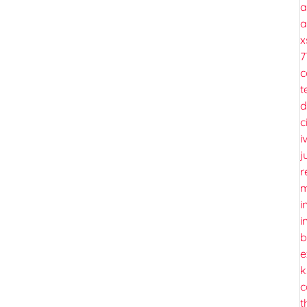
a
a
x
7
c
t
d
c
i
j
r
m
i
i
b
e
k
c
t