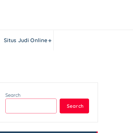
es, situs poker online dengan banyak bonus. Dapatkan lebih banyak keuntungan dengan be
Situs Judi Online
Search
Search