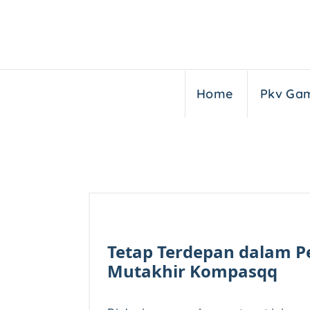
Skip
to
content
Home
Pkv Ga
Tetap Terdepan dalam P
Mutakhir Kompasqq