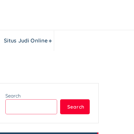
es, situs poker online dengan banyak bonus. Dapatkan lebih banyak keuntungan dengan be
Situs Judi Online
Search
Search