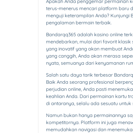
Apakah Anda penggemar permainan kas
terus-menerus mencari platform baru
menguji keterampilan Anda? Kunjungi B
pengalaman bermain terbaik.
Bandarqq365 adalah kasino online t
mendebarkan, mulai dari favorit klasik 
yang inovatif yang akan membuat Anda
yang canggih, Anda akan merasa sepert
nyata, semuanya dari kenyamanan rum
Salah satu daya tarik terbesar Bandar
Baik Anda seorang profesional berpeng
perjudian online, Anda pasti menemuka
keahlian Anda. Dari permainan kartu tr
di antaranya, selalu ada sesuatu untu
Namun bukan hanya permainannya sa
kompetitornya. Platform ini juga me
memudahkan navigasi dan menemukan