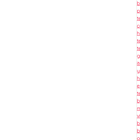
b
p
t
c
h
t
t
g
i
y
h
e
t
b
m
v
b
b
o