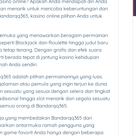
ino online? Apakah Anda mendapati diri Anda
 dan menarik untuk mencoba keberuntungan dan
andarqq365, kasino online pilihan Anda untuk
erkemuka yang menawarkan beragam permainan
seperti Blackjack dan Roulette hingga judul baru
 tetap tenang. Dengan grafis dan efek suara
i berada tepat di jantung kasino kehidupan
ah Anda sendiri.
qq365 adalah pilihan permainannya yang luas.
alaman atau pemula yang ingin terjun ke dunia
n sesuatu yang sesuai dengan selera dan tingkat
adisional hingga slot menarik dan segala sesuatu
k semua orang di Bandarqq365.
ja yang membedakan Bandarqq365 dari
nawarkan antarmuka ramah pengguna yang
 game favorit Anda hanya dengan beberapa