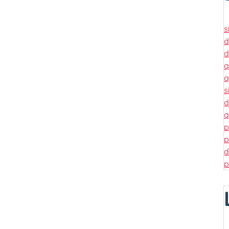
s
d
d
q
q
s
d
q
p
p
d
p