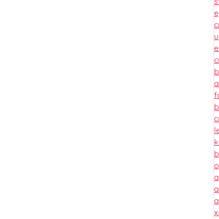
s
e
c
u
e
c
b
a
f
b
c
l
k
b
o
a
a
a
x