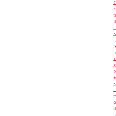
7
c
t
d
c
i
j
r
m
i
i
b
e
k
c
t
g
d
t