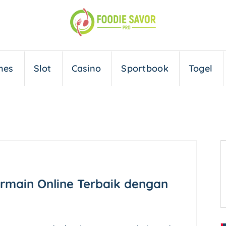
Mainkan di PKV Gam
mes
Slot
Casino
Sportbook
Togel
main Online Terbaik dengan