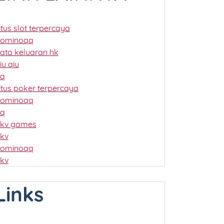
itus slot terpercaya
ominoqq
ata keluaran hk
iu qiu
q
itus poker terpercaya
ominoqq
q
kv games
kv
ominoqq
kv
Links