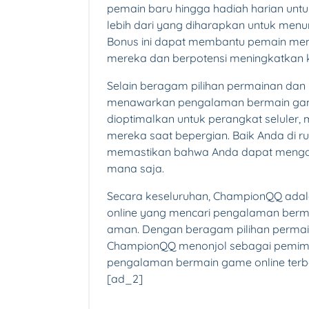
pemain baru hingga hadiah harian un
lebih dari yang diharapkan untuk men
Bonus ini dapat membantu pemain m
mereka dan berpotensi meningkatkan
Selain beragam pilihan permainan da
menawarkan pengalaman bermain game 
dioptimalkan untuk perangkat seluler
mereka saat bepergian. Baik Anda di 
memastikan bahwa Anda dapat mengaks
mana saja.
Secara keseluruhan, ChampionQQ adal
online yang mencari pengalaman berma
aman. Dengan beragam pilihan permain
ChampionQQ menonjol sebagai pemimpi
pengalaman bermain game online terba
[ad_2]