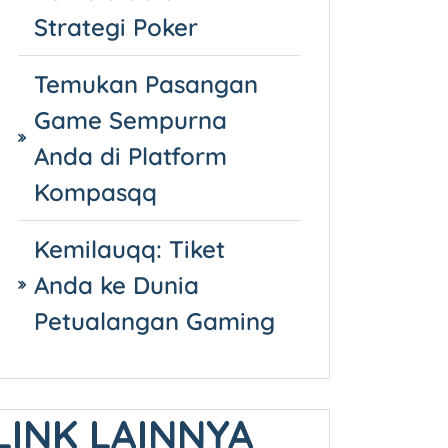
Strategi Poker
Temukan Pasangan
Game Sempurna
Anda di Platform
Kompasqq
Kemilauqq: Tiket
Anda ke Dunia
Petualangan Gaming
LINK LAINNYA