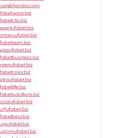
yanibhandar.com
fabetwarp.biz
fabetclip.biz
xpertufabet.biz
antasyufabet.biz
fabetsiam.biz
wissufabet.biz
fabetbusiness.biz
reenufabet.biz
fabetcolor.biz
xtraufabet.biz
fabetlife.biz
fabetsolutions.biz
ocialufabet.biz
urfufabet.biz
fabetbest.biz
ureufabet.biz
ustomufabet.biz