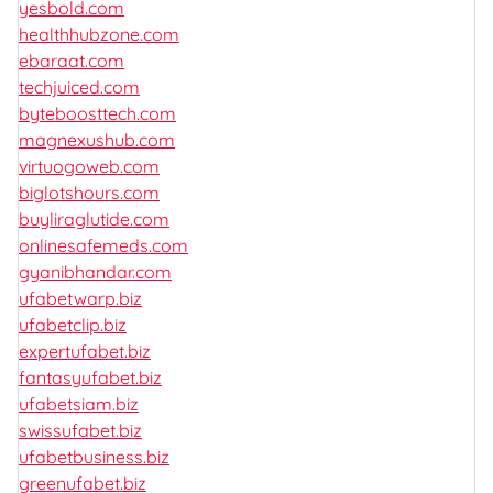
yesbold.com
healthhubzone.com
ebaraat.com
techjuiced.com
byteboosttech.com
magnexushub.com
virtuogoweb.com
biglotshours.com
buyliraglutide.com
onlinesafemeds.com
gyanibhandar.com
ufabetwarp.biz
ufabetclip.biz
expertufabet.biz
fantasyufabet.biz
ufabetsiam.biz
swissufabet.biz
ufabetbusiness.biz
greenufabet.biz