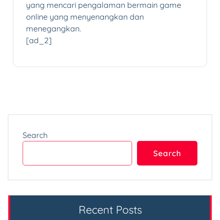
yang mencari pengalaman bermain game
online yang menyenangkan dan
menegangkan.
[ad_2]
Search
Search
Recent Posts