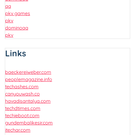
qq
pkv games
pkv
dominoqq
pkv
Links
baeckereiweber.com
peoplemagazine.info
techashes.com
canyouwash.co
havadisantalya.com
techdtimes.com
techieboot.com
gundembalikesir.com
itechar.com