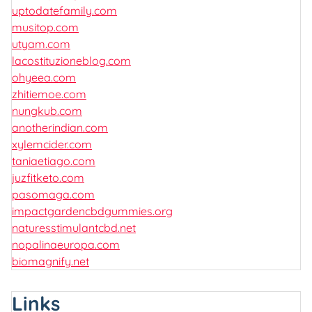
uptodatefamily.com
musitop.com
utyam.com
lacostituzioneblog.com
ohyeea.com
zhitiemoe.com
nungkub.com
anotherindian.com
xylemcider.com
taniaetiago.com
juzfitketo.com
pasomaga.com
impactgardencbdgummies.org
naturesstimulantcbd.net
nopalinaeuropa.com
biomagnify.net
Links