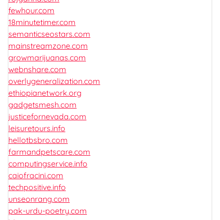
fewhour.com
18minutetimer.com
semanticseostars.com
mainstreamzone.com
growmarijuanas.com
webnshare.com
overlygeneralization.com
ethiopianetwork.org
gadgetsmesh.com
justicefornevada.com
leisuretours.info
hellotbsbro.com
farmandpetscare.com
computingservice.info
caiofracini.com
techpositive.info
unseonrang.com
pak-urdu-poetry.com