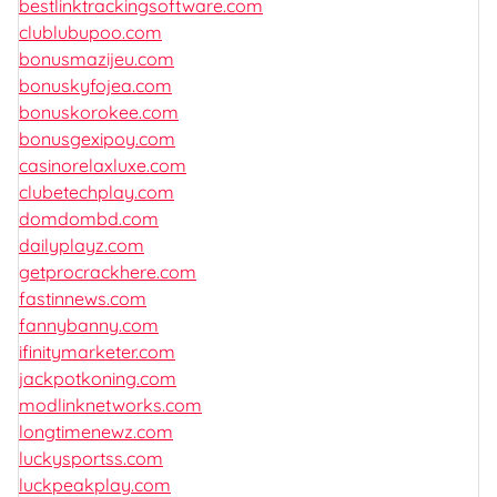
bestlinktrackingsoftware.com
clublubupoo.com
bonusmazijeu.com
bonuskyfojea.com
bonuskorokee.com
bonusgexipoy.com
casinorelaxluxe.com
clubetechplay.com
domdombd.com
dailyplayz.com
getprocrackhere.com
fastinnews.com
fannybanny.com
ifinitymarketer.com
jackpotkoning.com
modlinknetworks.com
longtimenewz.com
luckysportss.com
luckpeakplay.com