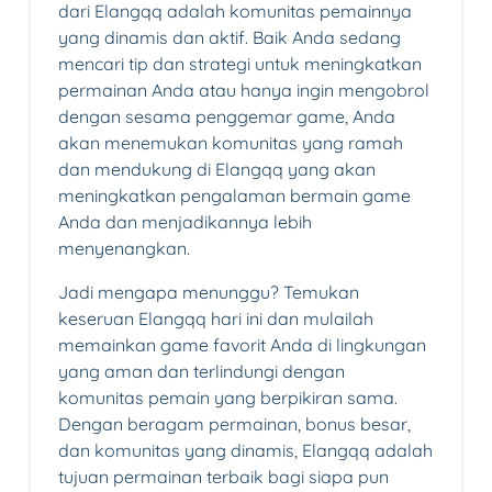
dari Elangqq adalah komunitas pemainnya
yang dinamis dan aktif. Baik Anda sedang
mencari tip dan strategi untuk meningkatkan
permainan Anda atau hanya ingin mengobrol
dengan sesama penggemar game, Anda
akan menemukan komunitas yang ramah
dan mendukung di Elangqq yang akan
meningkatkan pengalaman bermain game
Anda dan menjadikannya lebih
menyenangkan.
Jadi mengapa menunggu? Temukan
keseruan Elangqq hari ini dan mulailah
memainkan game favorit Anda di lingkungan
yang aman dan terlindungi dengan
komunitas pemain yang berpikiran sama.
Dengan beragam permainan, bonus besar,
dan komunitas yang dinamis, Elangqq adalah
tujuan permainan terbaik bagi siapa pun