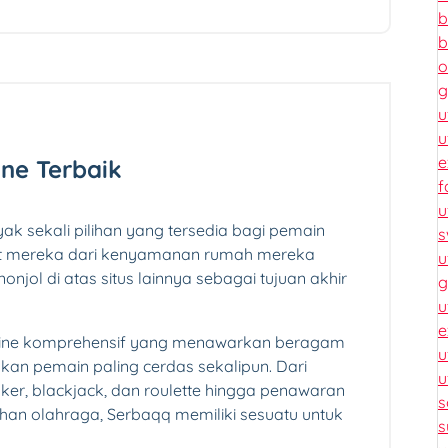
b
b
o
g
u
u
e
ine Terbaik
f
u
ak sekali pilihan yang tersedia bagi pemain
s
rit mereka dari kenyamanan rumah mereka
u
onjol di atas situs lainnya sebagai tujuan akhir
g
u
e
nline komprehensif yang menawarkan beragam
u
n pemain paling cerdas sekalipun. Dari
u
oker, blackjack, dan roulette hingga penawaran
s
uhan olahraga, Serbaqq memiliki sesuatu untuk
s