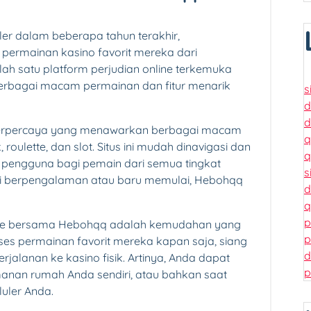
ler dalam beberapa tahun terakhir,
ermainan kasino favorit mereka dari
ah satu platform perjudian online terkemuka
rbagai macam permainan dan fitur menarik
s
d
d
 terpercaya yang menawarkan berbagai macam
q
 roulette, dan slot. Situs ini mudah dinavigasi dan
q
engguna bagi pemain dari semua tingkat
s
di berpengalaman atau baru memulai, Hebohqq
d
q
p
line bersama Hebohqq adalah kemudahan yang
p
s permainan favorit mereka kapan saja, siang
d
alanan ke kasino fisik. Artinya, Anda dapat
p
manan rumah Anda sendiri, atau bahkan saat
uler Anda.