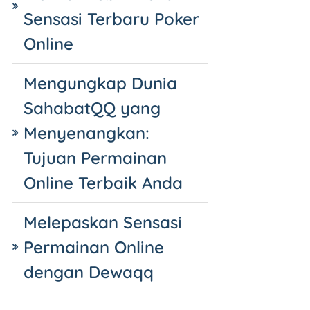
Sensasi Terbaru Poker
Online
Mengungkap Dunia
SahabatQQ yang
Menyenangkan:
Tujuan Permainan
Online Terbaik Anda
Melepaskan Sensasi
Permainan Online
dengan Dewaqq