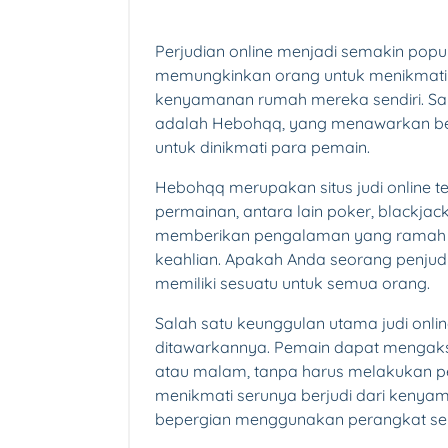
Perjudian online menjadi semakin popu
memungkinkan orang untuk menikmati p
kenyamanan rumah mereka sendiri. Sal
adalah Hebohqq, yang menawarkan be
untuk dinikmati para pemain.
Hebohqq merupakan situs judi online
permainan, antara lain poker, blackjack,
memberikan pengalaman yang ramah p
keahlian. Apakah Anda seorang penju
memiliki sesuatu untuk semua orang.
Salah satu keunggulan utama judi on
ditawarkannya. Pemain dapat mengakse
atau malam, tanpa harus melakukan perj
menikmati serunya berjudi dari kenya
bepergian menggunakan perangkat sel