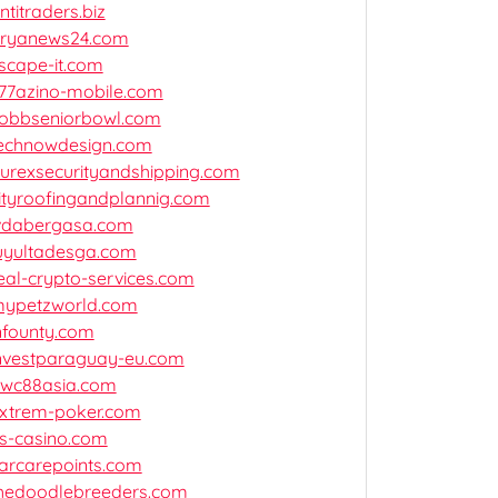
ntitraders.biz
ryanews24.com
scape-it.com
77azino-mobile.com
obbseniorbowl.com
echnowdesign.com
urexsecurityandshipping.com
ityroofingandplannig.com
vdabergasa.com
uyultadesga.com
eal-crypto-services.com
ypetzworld.com
nfounty.com
nvestparaguay-eu.com
wc88asia.com
xtrem-poker.com
s-casino.com
arcarepoints.com
hedoodlebreeders.com