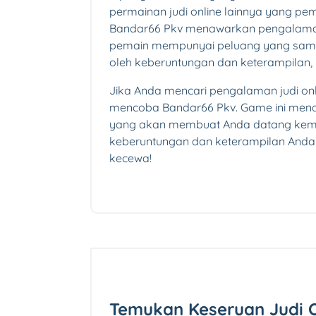
permainan judi online lainnya yang pe
Bandar66 Pkv menawarkan pengalaman 
pemain mempunyai peluang yang sama 
oleh keberuntungan dan keterampilan, 
Jika Anda mencari pengalaman judi on
mencoba Bandar66 Pkv. Game ini me
yang akan membuat Anda datang kembal
keberuntungan dan keterampilan Anda
kecewa!
Temukan Keseruan Judi 