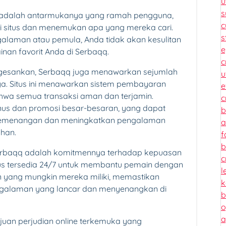
u
s
qq adalah antarmukanya yang ramah pengguna,
c
situs dan menemukan apa yang mereka cari.
s
galaman atau pemula, Anda tidak akan kesulitan
e
an favorit Anda di Serbaqq.
c
ngesankan, Serbaqq juga menawarkan sejumlah
u
ya. Situs ini menawarkan sistem pembayaran
e
wa semua transaksi aman dan terjamin.
c
us dan promosi besar-besaran, yang dapat
b
menangan dan meningkatkan pengalaman
a
han.
f
b
Serbaqq adalah komitmennya terhadap kepuasan
c
us tersedia 24/7 untuk membantu pemain dengan
l
 yang mungkin mereka miliki, memastikan
k
galaman yang lancar dan menyenangkan di
b
o
a
juan perjudian online terkemuka yang