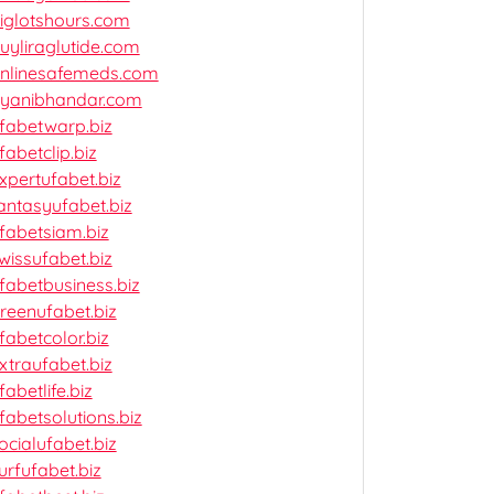
iglotshours.com
uyliraglutide.com
nlinesafemeds.com
yanibhandar.com
fabetwarp.biz
fabetclip.biz
xpertufabet.biz
antasyufabet.biz
fabetsiam.biz
wissufabet.biz
fabetbusiness.biz
reenufabet.biz
fabetcolor.biz
xtraufabet.biz
fabetlife.biz
fabetsolutions.biz
ocialufabet.biz
urfufabet.biz