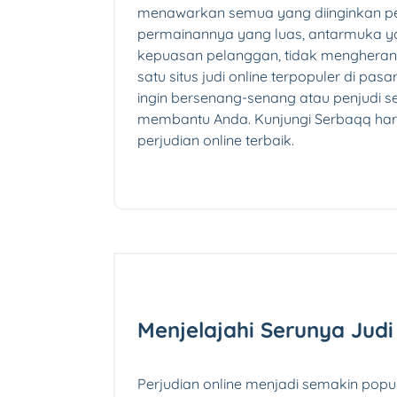
menawarkan semua yang diinginkan pe
permainannya yang luas, antarmuka 
kepuasan pelanggan, tidak mengheran
satu situs judi online terpopuler di p
ingin bersenang-senang atau penjudi s
membantu Anda. Kunjungi Serbaqq hari i
perjudian online terbaik.
Menjelajahi Serunya Jud
Perjudian online menjadi semakin pop