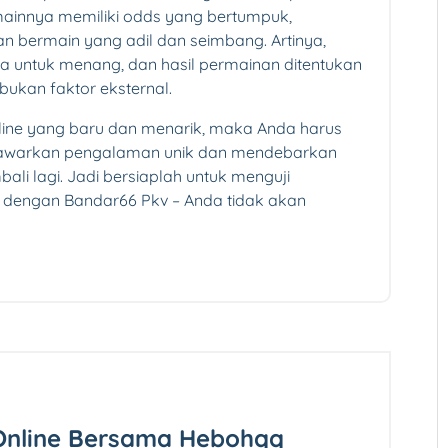
mainnya memiliki odds yang bertumpuk,
bermain yang adil dan seimbang. Artinya,
untuk menang, dan hasil permainan ditentukan
bukan faktor eksternal.
line yang baru dan menarik, maka Anda harus
nawarkan pengalaman unik dan mendebarkan
i lagi. Jadi bersiaplah untuk menguji
 dengan Bandar66 Pkv – Anda tidak akan
Online Bersama Hebohqq