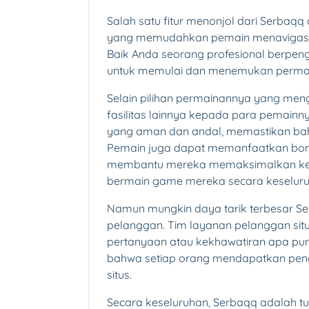
Salah satu fitur menonjol dari Serba
yang memudahkan pemain menavigasi 
Baik Anda seorang profesional berpen
untuk memulai dan menemukan permain
Selain pilihan permainannya yang me
fasilitas lainnya kepada para pemainn
yang aman dan andal, memastikan bah
Pemain juga dapat memanfaatkan bon
membantu mereka memaksimalkan ke
bermain game mereka secara keseluru
Namun mungkin daya tarik terbesar 
pelanggan. Tim layanan pelanggan sit
pertanyaan atau kekhawatiran apa pun
bahwa setiap orang mendapatkan pen
situs.
Secara keseluruhan, Serbaqq adalah tu