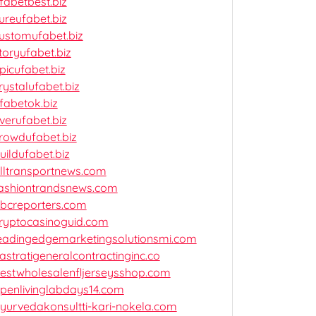
fabetbest.biz
ureufabet.biz
ustomufabet.biz
toryufabet.biz
picufabet.biz
rystalufabet.biz
fabetok.biz
verufabet.biz
rowdufabet.biz
uildufabet.biz
lltransportnews.com
ashiontrandsnews.com
bcreporters.com
ryptocasinoguid.com
eadingedgemarketingsolutionsmi.com
astratigeneralcontractinginc.co
estwholesalenfljerseysshop.com
penlivinglabdays14.com
yurvedakonsultti-kari-nokela.com