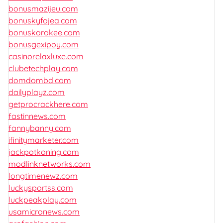
bonusmazijeu.com
bonuskyfojea.com
bonuskorokee.com
bonusgexipoy.com
casinorelaxluxe.com
clubetechplay.com
domdombd.com
dailyplayz.com
getprocrackhere.com
fastinnews.com
fannybanny.com
ifinitymarketer.com
jackpotkoning.com
modlinknetworks.com
longtimenewz.com
luckysportss.com
luckpeakplay.com
usamicronews.com