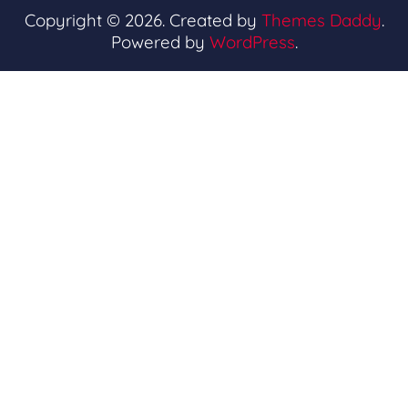
Copyright © 2026. Created by
Themes Daddy
.
Powered by
WordPress
.