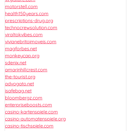
motorstell.com
health150years.com
prescriptions-drug.org
technocrewsolution.com
viraltokvibes.com
vivianebritoimoveis.com
magforbes.net
monkeycap.org
sdenix.net
amarinhillcrest.com
the-tourist.org
advogato.net
isafebag.net
bloombergz.com
enterpriseboosts.com
casino-kartenspiele.com
casino-automatenspiele.org
casino-tischspiele.com