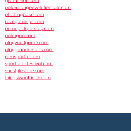
grofashion.com
pokemongoevolutioncalc.com
phishingbase.com
racegamings.com
primejackpotstay.com
pokugaa.com
playvaultgame.com
playgrandresorts.com
romsportal.com
sportsdocfestival.com
shestylestore.com
thingsiwontfinish.com