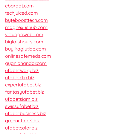
ebaraat.com
techjuiced.com
byteboosttech.com
magnexushub.com
virtuogoweb.com
biglotshours.com
buyliraglutide.com
onlinesafemeds.com
gyanibhandar.com
ufabetwarp.biz
ufabetclip.biz
expertufabet.biz
fantasyufabet.biz
ufabetsiam.biz
swissufabet.biz
ufabetbusiness.biz
greenufabet.biz
ufabetcolor.biz