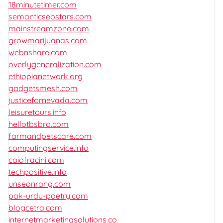
18minutetimer.com
semanticseostars.com
mainstreamzone.com
growmarijuanas.com
webnshare.com
overlygeneralization.com
ethiopianetwork.org
gadgetsmesh.com
justicefornevada.com
leisuretours.info
hellotbsbro.com
farmandpetscare.com
computingservice.info
caiofracini.com
techpositive.info
unseonrang.com
pak-urdu-poetry.com
blogcetra.com
internetmarketingsolutions.co