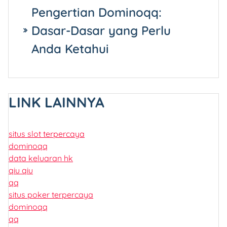
Pengertian Dominoqq:
Dasar-Dasar yang Perlu
Anda Ketahui
LINK LAINNYA
situs slot terpercaya
dominoqq
data keluaran hk
qiu qiu
qq
situs poker terpercaya
dominoqq
qq