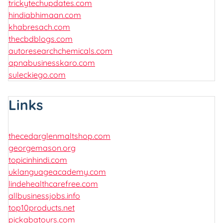
trickytechupdates.com
hindiabhimaan.com
khabresach.com
thecbdblogs.com
autoresearchchemicals.com
apnabusinesskaro.com
suleckiego.com
Links
thecedarglenmaltshop.com
georgemason.org
topicinhindi.com
uklanguageacademy.com
lindehealthcarefree.com
allbusinessjobs.info
top10products.net
pickabatours.com