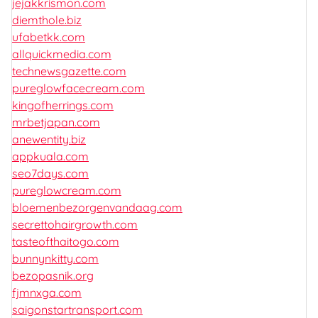
jejakkrismon.com
diemthole.biz
ufabetkk.com
allquickmedia.com
technewsgazette.com
pureglowfacecream.com
kingofherrings.com
mrbetjapan.com
anewentity.biz
appkuala.com
seo7days.com
pureglowcream.com
bloemenbezorgenvandaag.com
secrettohairgrowth.com
tasteofthaitogo.com
bunnynkitty.com
bezopasnik.org
fjmnxga.com
saigonstartransport.com