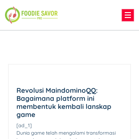
Skip
to
content
Mainkan di PKV Games, situs poker online dengan banyak bonus. Dapatkan lebih banyak
keuntungan dengan berbagai penawaran menarik setiap hari.
Revolusi MaindominoQQ:
Bagaimana platform ini
membentuk kembali lanskap
game
[ad_1]
Dunia game telah mengalami transformasi