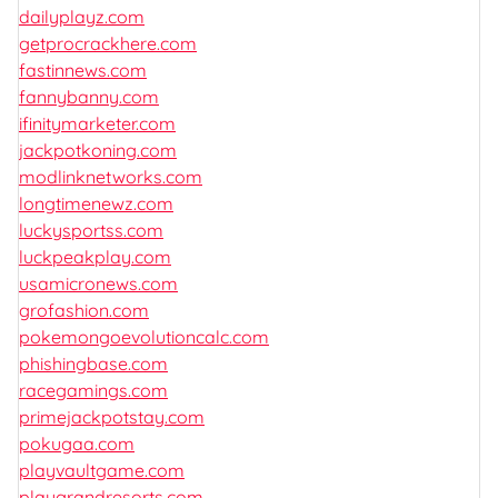
dailyplayz.com
getprocrackhere.com
fastinnews.com
fannybanny.com
ifinitymarketer.com
jackpotkoning.com
modlinknetworks.com
longtimenewz.com
luckysportss.com
luckpeakplay.com
usamicronews.com
grofashion.com
pokemongoevolutioncalc.com
phishingbase.com
racegamings.com
primejackpotstay.com
pokugaa.com
playvaultgame.com
playgrandresorts.com