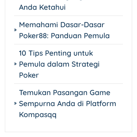
Anda Ketahui
Memahami Dasar-Dasar
Poker88: Panduan Pemula
10 Tips Penting untuk
Pemula dalam Strategi
Poker
Temukan Pasangan Game
Sempurna Anda di Platform
Kompasqq