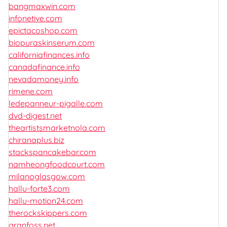
bangmaxwin.com
infonetive.com
epictacoshop.com
biopuraskinserum.com
californiafinances.info
canadafinance.info
nevadamoney.info
rimene.com
ledepanneur-pigalle.com
dvd-digest.net
theartistsmarketnola.com
chiranaplus.biz
stackspancakebar.com
namheongfoodcourt.com
milanoglasgow.com
hallu-forte3.com
hallu-motion24.com
therockskippers.com
granfoss.net