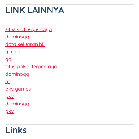
LINK LAINNYA
situs slot terpercaya
dominoqq
data keluaran hk
qiu qiu
qq
situs poker terpercaya
dominoqq
qq
pkv games
pkv
dominoqq
pkv
Links