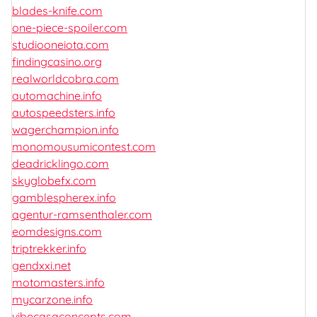
blades-knife.com
one-piece-spoiler.com
studiooneiota.com
findingcasino.org
realworldcobra.com
automachine.info
autospeedsters.info
wagerchampion.info
monomousumicontest.com
deadricklingo.com
skyglobefx.com
gamblespherex.info
agentur-ramsenthaler.com
eomdesigns.com
triptrekker.info
gendxxi.net
motomasters.info
mycarzone.info
vibecasaconcepts.com