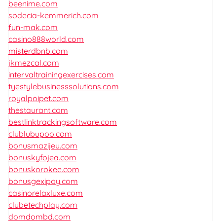
beenime.com
sodecia-kemmerich.com
fun-mak.com
casino888world.com
misterdbnb.com
jkmezcal.com
intervaltrainingexercises.com
tyestylebusinesssolutions.com
royalpoipet.com
thestaurant.com
bestlinktrackingsoftware.com
clublubupoo.com
bonusmazijeu.com
bonuskyfojea.com
bonuskorokee.com
bonusgexipoy.com
casinorelaxluxe.com
clubetechplay.com
domdombd.com