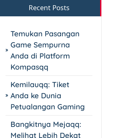
Recent Posts
Temukan Pasangan
Game Sempurna
Anda di Platform
Kompasqq
Kemilauqq: Tiket
Anda ke Dunia
Petualangan Gaming
Bangkitnya Mejaqq:
Melihat Lebih Dekat