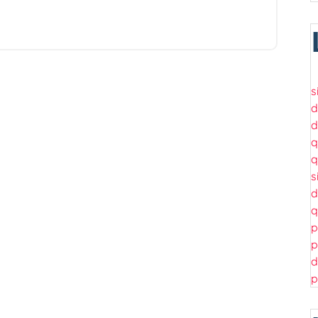
s
d
d
q
q
s
d
q
p
p
d
p