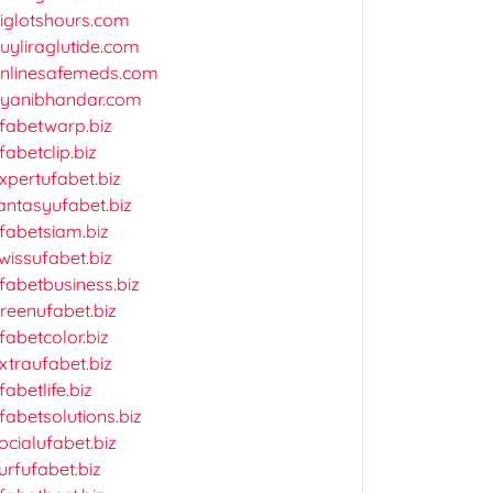
iglotshours.com
uyliraglutide.com
nlinesafemeds.com
yanibhandar.com
fabetwarp.biz
fabetclip.biz
xpertufabet.biz
antasyufabet.biz
fabetsiam.biz
wissufabet.biz
fabetbusiness.biz
reenufabet.biz
fabetcolor.biz
xtraufabet.biz
fabetlife.biz
fabetsolutions.biz
ocialufabet.biz
urfufabet.biz