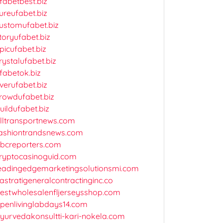
fabetbest.biz
ureufabet.biz
ustomufabet.biz
toryufabet.biz
picufabet.biz
rystalufabet.biz
fabetok.biz
verufabet.biz
rowdufabet.biz
uildufabet.biz
lltransportnews.com
ashiontrandsnews.com
bcreporters.com
ryptocasinoguid.com
eadingedgemarketingsolutionsmi.com
astratigeneralcontractinginc.co
estwholesalenfljerseysshop.com
penlivinglabdays14.com
yurvedakonsultti-kari-nokela.com