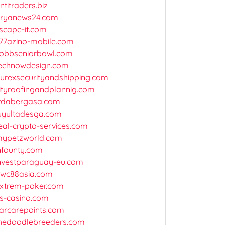
ntitraders.biz
ryanews24.com
scape-it.com
77azino-mobile.com
obbseniorbowl.com
echnowdesign.com
urexsecurityandshipping.com
ityroofingandplannig.com
vdabergasa.com
uyultadesga.com
eal-crypto-services.com
ypetzworld.com
nfounty.com
nvestparaguay-eu.com
wc88asia.com
xtrem-poker.com
s-casino.com
arcarepoints.com
hedoodlebreeders.com