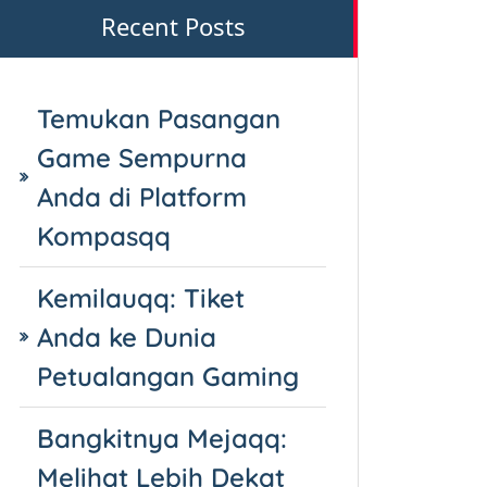
Recent Posts
Temukan Pasangan
Game Sempurna
Anda di Platform
Kompasqq
Kemilauqq: Tiket
Anda ke Dunia
Petualangan Gaming
Bangkitnya Mejaqq:
Melihat Lebih Dekat