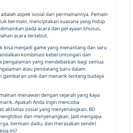
 adalah aspek sosial dari permainannya. Pemain
tuk bermain, menciptakan suasana yang hidup
a dimainkan pada acara dan perayaan khusus,
han acara tersebut.
ok bisa menjadi game yang menantang dan seru
andalkan kombinasi keberuntungan dan
ya pengalaman yang mendebarkan bagi semua
pengalaman atau pendatang baru dalam
n gambaran unik dan menarik tentang budaya
rmainan menawan dengan sejarah yang kaya
narik. Apakah Anda ingin mencoba
i aktivitas sosial yang menyenangkan, BD
 menghibur dan menyenangkan. Jadi mengapa
ga, bermain dadu, dan merasakan sendiri
sia ini?