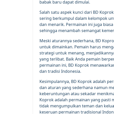
babak baru dapat dimulai.
Salah satu aspek kunci dari BD Koprok
sering berkumpul dalam kelompok un
dan menarik. Permainan ini juga bias
sehingga menambah semangat kemeria
Meski aturannya sederhana, BD Kopr
untuk dimainkan. Pemain harus meng
strategi untuk menang, menjadikann
yang terlibat. Baik Anda pemain ber
permainan ini, BD Koprok menawarka
dan tradisi Indonesia.
Kesimpulannya, BD Koprok adalah pe
dan aturan yang sederhana namun me
keberuntungan atau sekadar menikmat
Koprok adalah permainan yang pasti
tidak mengumpulkan teman dan keluar
keseruan permainan tradisional Indone