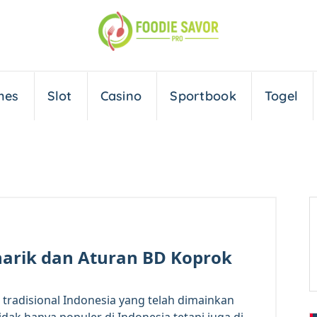
Mainkan di PKV Gam
mes
Slot
Casino
Sportbook
Togel
narik dan Aturan BD Koprok
radisional Indonesia yang telah dimainkan