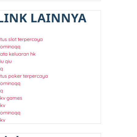
LINK LAINNYA
itus slot terpercaya
ominoqq
ata keluaran hk
iu qiu
q
itus poker terpercaya
ominoqq
q
kv games
kv
ominoqq
kv