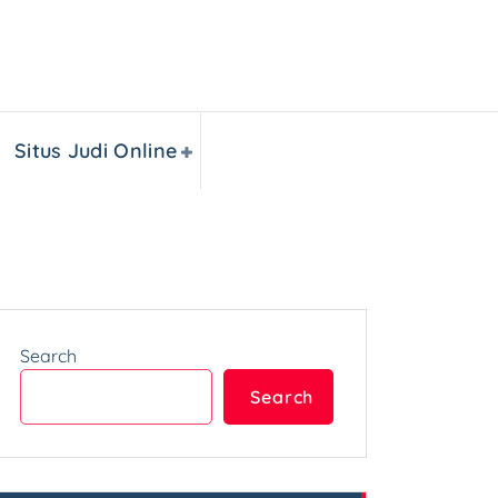
es, situs poker online dengan banyak bonus. Dapatkan lebih banyak keuntungan dengan be
Situs Judi Online
Search
Search