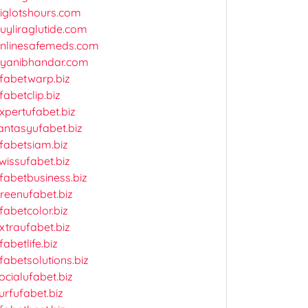
iglotshours.com
uyliraglutide.com
nlinesafemeds.com
yanibhandar.com
fabetwarp.biz
fabetclip.biz
xpertufabet.biz
antasyufabet.biz
fabetsiam.biz
wissufabet.biz
fabetbusiness.biz
reenufabet.biz
fabetcolor.biz
xtraufabet.biz
fabetlife.biz
fabetsolutions.biz
ocialufabet.biz
urfufabet.biz