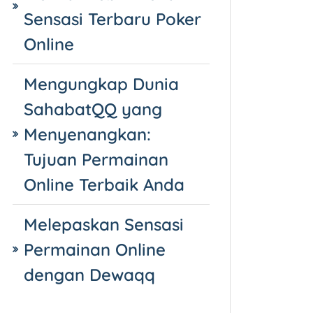
Sensasi Terbaru Poker
Online
Mengungkap Dunia
SahabatQQ yang
Menyenangkan:
Tujuan Permainan
Online Terbaik Anda
Melepaskan Sensasi
Permainan Online
dengan Dewaqq