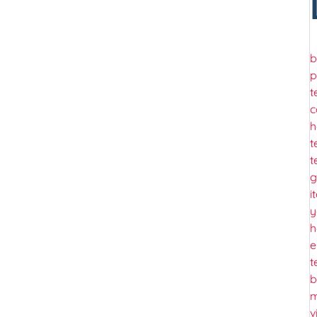
b
p
t
c
h
t
t
g
i
y
h
e
t
b
m
v