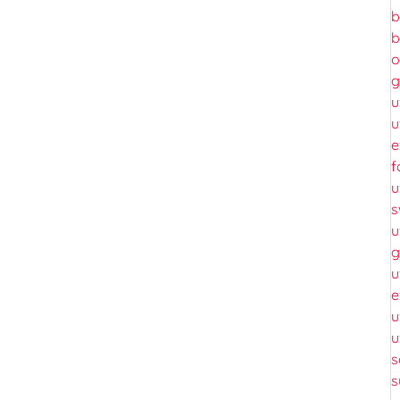
b
b
o
g
u
u
e
f
u
s
u
g
u
e
u
u
s
s