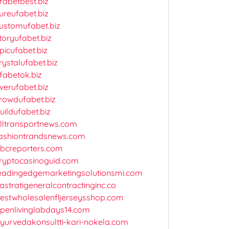
fabetbest.biz
ureufabet.biz
ustomufabet.biz
toryufabet.biz
picufabet.biz
rystalufabet.biz
fabetok.biz
verufabet.biz
rowdufabet.biz
uildufabet.biz
lltransportnews.com
ashiontrandsnews.com
bcreporters.com
ryptocasinoguid.com
eadingedgemarketingsolutionsmi.com
astratigeneralcontractinginc.co
estwholesalenfljerseysshop.com
penlivinglabdays14.com
yurvedakonsultti-kari-nokela.com