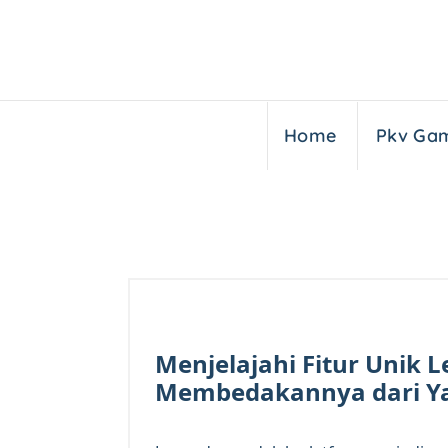
Skip
to
content
Home
Pkv Ga
Menjelajahi Fitur Unik 
Membedakannya dari Ya