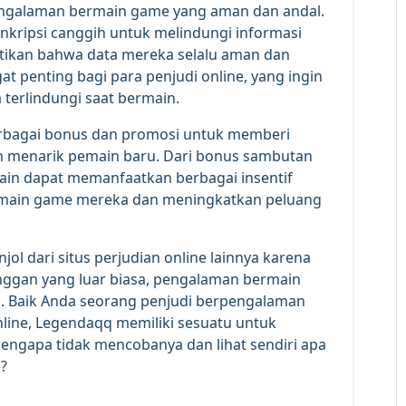
engalaman bermain game yang aman dan andal.
nkripsi canggih untuk melindungi informasi
tikan bahwa data mereka selalu aman dan
at penting bagi para penjudi online, yang ingin
terlindungi saat bermain.
erbagai bonus dan promosi untuk memberi
n menarik pemain baru. Dari bonus sambutan
in dapat memanfaatkan berbagai insentif
main game mereka dan meningkatkan peluang
l dari situs perjudian online lainnya karena
ggan yang luar biasa, pengalaman bermain
. Baik Anda seorang penjudi berpengalaman
line, Legendaqq memiliki sesuatu untuk
engapa tidak mencobanya dan lihat sendiri apa
?