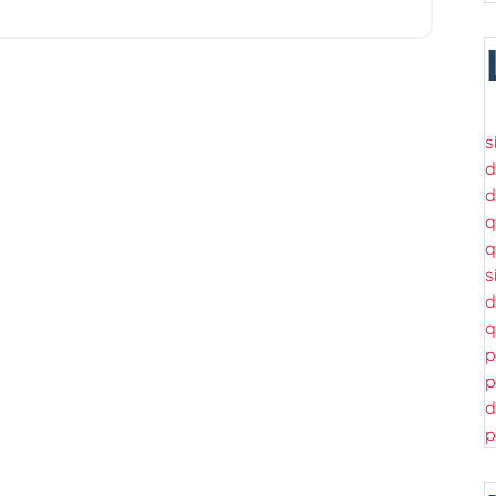
s
d
d
q
q
s
d
q
p
p
d
p