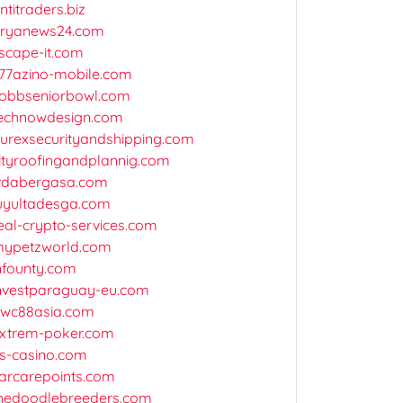
ntitraders.biz
ryanews24.com
scape-it.com
77azino-mobile.com
obbseniorbowl.com
echnowdesign.com
urexsecurityandshipping.com
ityroofingandplannig.com
vdabergasa.com
uyultadesga.com
eal-crypto-services.com
ypetzworld.com
nfounty.com
nvestparaguay-eu.com
wc88asia.com
xtrem-poker.com
s-casino.com
arcarepoints.com
hedoodlebreeders.com