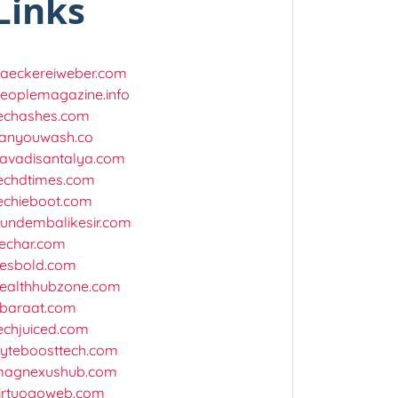
Links
aeckereiweber.com
eoplemagazine.info
echashes.com
anyouwash.co
avadisantalya.com
echdtimes.com
echieboot.com
undembalikesir.com
techar.com
esbold.com
ealthhubzone.com
baraat.com
echjuiced.com
yteboosttech.com
agnexushub.com
irtuogoweb.com