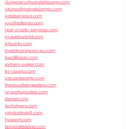
durexsecurityandshipping.com
cityroofingandplannig.com
ivdabergasa.com
juyultadesga.com
real-crypto-services.com
mypetzworld.com
infounty.com
investparaguay-eu.com
bwc88asia.com
extrem-poker.com
ks-casino.com
carcarepoints.com
thedoodlebreeders.com
grupohugodias.com
deqair.com
techsilvers.com
ningkatinskill.com
fivsport.com
templatedzine.com