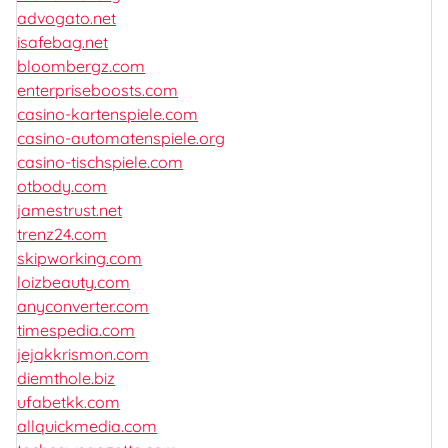
advogato.net
isafebag.net
bloombergz.com
enterpriseboosts.com
casino-kartenspiele.com
casino-automatenspiele.org
casino-tischspiele.com
otbody.com
jamestrust.net
trenz24.com
skipworking.com
loizbeauty.com
anyconverter.com
timespedia.com
jejakkrismon.com
diemthole.biz
ufabetkk.com
allquickmedia.com