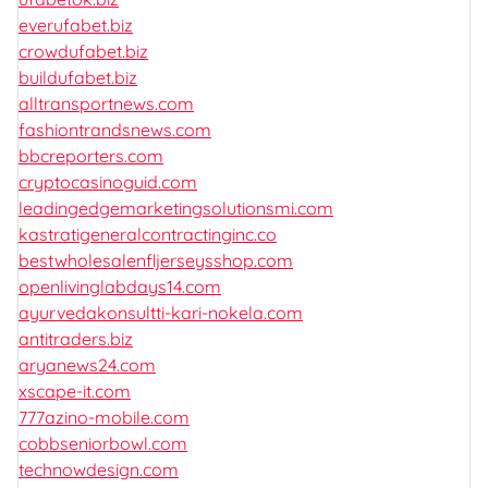
everufabet.biz
crowdufabet.biz
buildufabet.biz
alltransportnews.com
fashiontrandsnews.com
bbcreporters.com
cryptocasinoguid.com
leadingedgemarketingsolutionsmi.com
kastratigeneralcontractinginc.co
bestwholesalenfljerseysshop.com
openlivinglabdays14.com
ayurvedakonsultti-kari-nokela.com
antitraders.biz
aryanews24.com
xscape-it.com
777azino-mobile.com
cobbseniorbowl.com
technowdesign.com