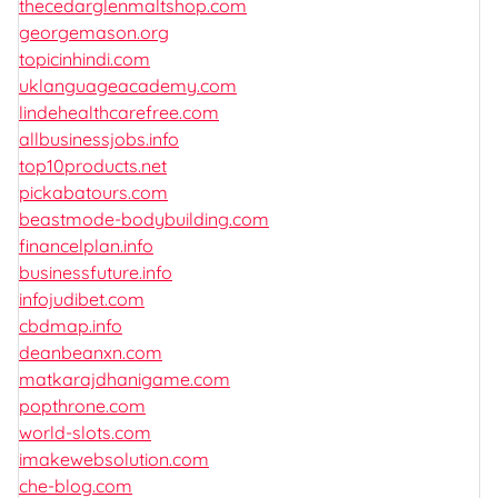
thecedarglenmaltshop.com
georgemason.org
topicinhindi.com
uklanguageacademy.com
lindehealthcarefree.com
allbusinessjobs.info
top10products.net
pickabatours.com
beastmode-bodybuilding.com
financelplan.info
businessfuture.info
infojudibet.com
cbdmap.info
deanbeanxn.com
matkarajdhanigame.com
popthrone.com
world-slots.com
imakewebsolution.com
che-blog.com