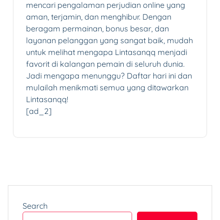
mencari pengalaman perjudian online yang
aman, terjamin, dan menghibur. Dengan
beragam permainan, bonus besar, dan
layanan pelanggan yang sangat baik, mudah
untuk melihat mengapa Lintasanqq menjadi
favorit di kalangan pemain di seluruh dunia.
Jadi mengapa menunggu? Daftar hari ini dan
mulailah menikmati semua yang ditawarkan
Lintasanqq!
[ad_2]
Search