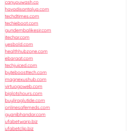
canyouwash.co
havadisantalya.com
techdtimes.com
techieboot.com
gundembalikesir.com
itechar.com
yesbold.com
healthhubzone.com
ebaraat.com
techjuiced.com
byteboosttech.com
magnexushub.com
virtuogoweb.com
biglotshours.com
buyliraglutide.com
onlinesafemeds.com
gyanibhandar.com
ufabetwarp.biz
ufabetclip.biz