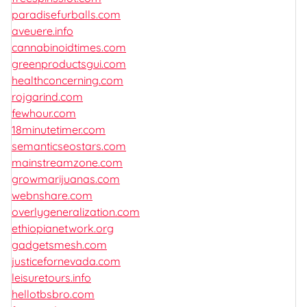
paradisefurballs.com
aveuere.info
cannabinoidtimes.com
greenproductsgui.com
healthconcerning.com
rojgarind.com
fewhour.com
18minutetimer.com
semanticseostars.com
mainstreamzone.com
growmarijuanas.com
webnshare.com
overlygeneralization.com
ethiopianetwork.org
gadgetsmesh.com
justicefornevada.com
leisuretours.info
hellotbsbro.com