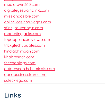
mediatown360.com
digitaleyestrainclinic.com
missionposible.com
online-casinos-vegas.com
xfinityrouterlogin.com
marketingjacks.com
topappliancereviews.com
trickytechupdates.com
hindiabhimaan.com
khabresach.com
thecbdblogs.com
autoresearchchemicals.com
apnabusinesskaro.com
suleckiego.com
Links