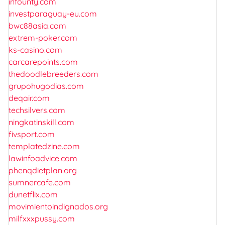
infounty.com
investparaguay-eu.com
bwc88asia.com
extrem-poker.com
ks-casino.com
carcarepoints.com
thedoodlebreeders.com
grupohugodias.com
deqair.com
techsilvers.com
ningkatinskill.com
fivsport.com
templatedzine.com
lawinfoadvice.com
phenqdietplan.org
sumnercafe.com
dunetflix.com
movimientoindignados.org
milfxxxpussy.com