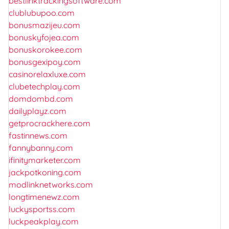
bestlinktrackingsoftware.com
clublubupoo.com
bonusmazijeu.com
bonuskyfojea.com
bonuskorokee.com
bonusgexipoy.com
casinorelaxluxe.com
clubetechplay.com
domdombd.com
dailyplayz.com
getprocrackhere.com
fastinnews.com
fannybanny.com
ifinitymarketer.com
jackpotkoning.com
modlinknetworks.com
longtimenewz.com
luckysportss.com
luckpeakplay.com