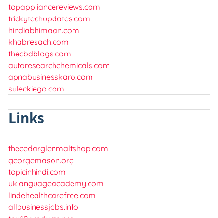
topappliancereviews.com
trickytechupdates.com
hindiabhimaan.com
khabresach.com
thecbdblogs.com
autoresearchchemicals.com
apnabusinesskaro.com
suleckiego.com
Links
thecedarglenmaltshop.com
georgemason.org
topicinhindi.com
uklanguageacademy.com
lindehealthcarefree.com
allbusinessjobs.info