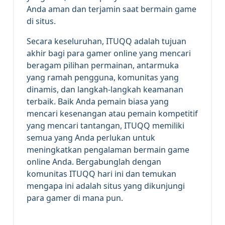
Anda aman dan terjamin saat bermain game
di situs.
Secara keseluruhan, ITUQQ adalah tujuan
akhir bagi para gamer online yang mencari
beragam pilihan permainan, antarmuka
yang ramah pengguna, komunitas yang
dinamis, dan langkah-langkah keamanan
terbaik. Baik Anda pemain biasa yang
mencari kesenangan atau pemain kompetitif
yang mencari tantangan, ITUQQ memiliki
semua yang Anda perlukan untuk
meningkatkan pengalaman bermain game
online Anda. Bergabunglah dengan
komunitas ITUQQ hari ini dan temukan
mengapa ini adalah situs yang dikunjungi
para gamer di mana pun.