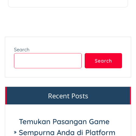
Search
Search
Recent Posts
Temukan Pasangan Game
Sempurna Anda di Platform