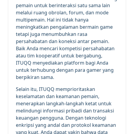
pemain untuk berinteraksi satu sama lain
melalui ruang obrolan, forum, dan mode
multipemain. Hal ini tidak hanya
meningkatkan pengalaman bermain game
tetapi juga menumbuhkan rasa
persahabatan dan koneksi antar pemain.
Baik Anda mencari kompetisi persahabatan
atau tim kooperatif untuk bergabung,
ITUQQ menyediakan platform bagi Anda
untuk terhubung dengan para gamer yang
berpikiran sama.
Selain itu, ITUQQ memprioritaskan
keselamatan dan keamanan pemain,
menerapkan langkah-langkah ketat untuk
melindungi informasi pribadi dan transaksi
keuangan pengguna. Dengan teknologi
enkripsi yang andal dan protokol keamanan
yang kuat, Anda dapat yakin bahwa data