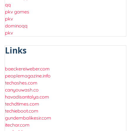
qq
pkv games
pkv
dominoqq
pkv
Links
baeckereiweber.com
peoplemagazine.info
techashes.com
canyouwash.co
havadisantalya.com
techdtimes.com
techieboot.com
gundembalikesir.com
itechar.com