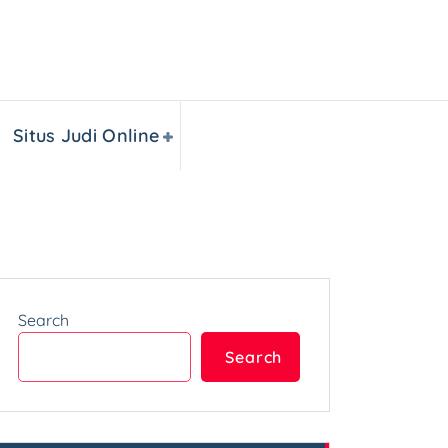
es, situs poker online dengan banyak bonus. Dapatkan lebih banyak keuntungan dengan be
Situs Judi Online
Search
Search