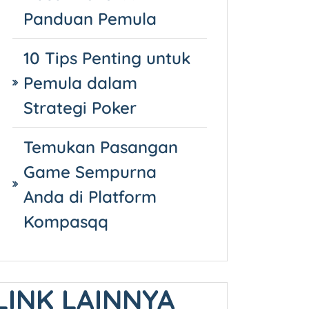
Panduan Pemula
10 Tips Penting untuk
Pemula dalam
Strategi Poker
Temukan Pasangan
Game Sempurna
Anda di Platform
Kompasqq
LINK LAINNYA