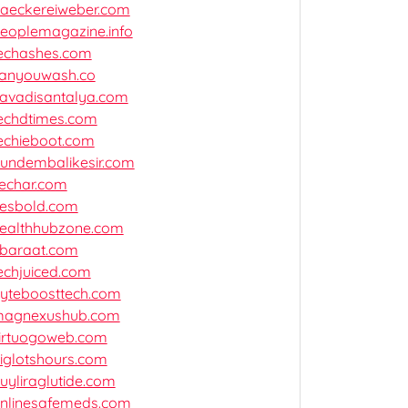
aeckereiweber.com
eoplemagazine.info
echashes.com
anyouwash.co
avadisantalya.com
echdtimes.com
echieboot.com
undembalikesir.com
techar.com
esbold.com
ealthhubzone.com
baraat.com
echjuiced.com
yteboosttech.com
agnexushub.com
irtuogoweb.com
iglotshours.com
uyliraglutide.com
nlinesafemeds.com