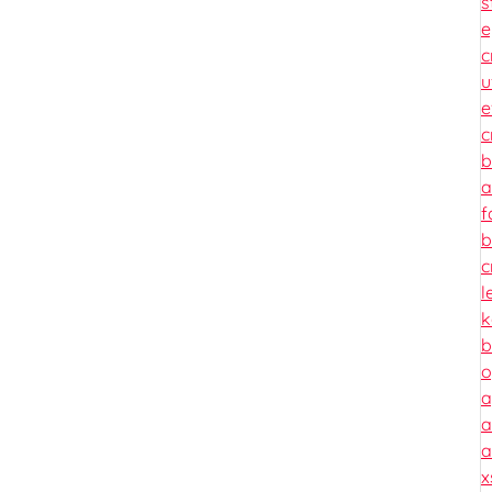
s
e
c
u
e
c
b
a
f
b
c
l
k
b
o
a
a
a
x