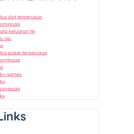
itus slot terpercaya
ominoqq
ata keluaran hk
iu qiu
q
itus poker terpercaya
ominoqq
q
kv games
kv
ominoqq
kv
Links