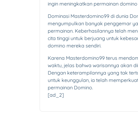
ingin meningkatkan permainan domino
Dominasi Masterdomino99 di dunia Domin
mengumpulkan banyak penggemar yan
permainan. Keberhasilannya telah men
cita tinggi untuk berjuang untuk kebes
domino mereka sendiri.
Karena Masterdomino99 terus mendomi
waktu, jelas bahwa warisannya akan di
Dengan keterampilannya yang tak terta
untuk keunggulan, ia telah memperkuat
permainan Domino.
[ad_2]