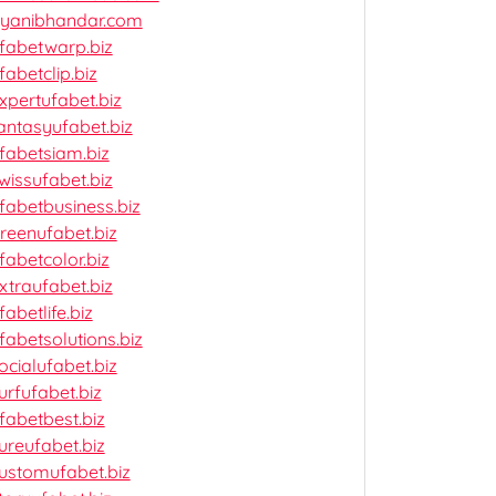
yanibhandar.com
fabetwarp.biz
fabetclip.biz
xpertufabet.biz
antasyufabet.biz
fabetsiam.biz
wissufabet.biz
fabetbusiness.biz
reenufabet.biz
fabetcolor.biz
xtraufabet.biz
fabetlife.biz
fabetsolutions.biz
ocialufabet.biz
urfufabet.biz
fabetbest.biz
ureufabet.biz
ustomufabet.biz