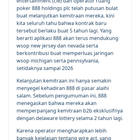
entertainment (cie) dan operator ruang
poker 888 holdings plc telah putusan bulat
buat melanjutkan kemitraan mereka, kini
kita seluruh tahu bahwa kontrak baru
tersebut berlaku buat 5 tahun lagi. Yang
berarti aplikasi 888 akan terus mendukung
wsop new jersey dan nevada serta
berkontribusi buat memperluas jaringan
wsop michigan serta pennsylvania,
setidaknya sampai 2026
Kelanjutan kemitraan ini hanya semakin
menyegel kehadiran 888 di pasar alaihi
salam. Sebelum pengumuman ini, 888
menegaskan bahwa mereka akan
memperpanjang kemitraan b2b eksklusifnya
dengan delaware lottery selama 2 tahun lagi.
Karena operator mengharapkan lebih
banyak kejelasan tentang wire act, yang