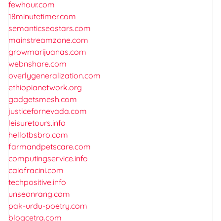
fewhour.com
18minutetimer.com
semanticseostars.com
mainstreamzone.com
growmarijuanas.com
webnshare.com
overlygeneralization.com
ethiopianetwork.org
gadgetsmesh.com
justicefornevada.com
leisuretours.info
hellotbsbro.com
farmandpetscare.com
computingservice.info
caiofracini.com
techpositive.info
unseonrang.com
pak-urdu-poetry.com
blogcetra.com