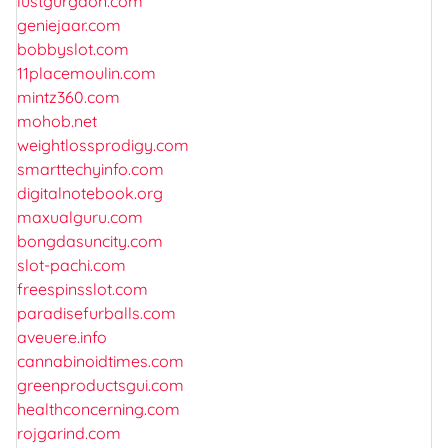
lustgurgaon.com
geniejaar.com
bobbyslot.com
11placemoulin.com
mintz360.com
mohob.net
weightlossprodigy.com
smarttechyinfo.com
digitalnotebook.org
maxualguru.com
bongdasuncity.com
slot-pachi.com
freespinsslot.com
paradisefurballs.com
aveuere.info
cannabinoidtimes.com
greenproductsgui.com
healthconcerning.com
rojgarind.com