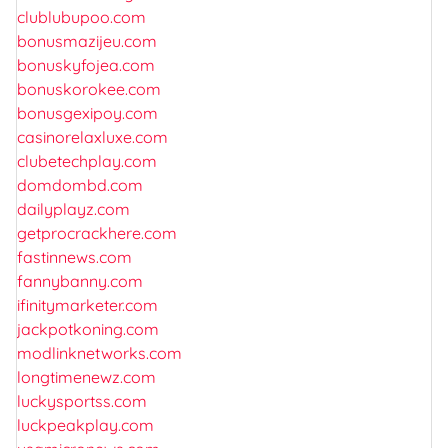
clublubupoo.com
bonusmazijeu.com
bonuskyfojea.com
bonuskorokee.com
bonusgexipoy.com
casinorelaxluxe.com
clubetechplay.com
domdombd.com
dailyplayz.com
getprocrackhere.com
fastinnews.com
fannybanny.com
ifinitymarketer.com
jackpotkoning.com
modlinknetworks.com
longtimenewz.com
luckysportss.com
luckpeakplay.com