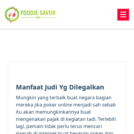
Skip
to
content
Mainkan di PKV Games, situs poker online dengan banyak bonus. Dapatkan lebih banya
keuntungan dengan berbagai penawaran menarik setiap hari.
Manfaat Judi Yg Dilegalkan
Mungkin yang terbaik buat negara bagian
mereka jika poker online menjadi sah sebab
itu akan memungkinkannya buat
mengenakan pajak di kegiatan tadi. Terlebih
lagi, pemain tidak perlu terus mencari
daerah di internet buat bermain poker dan