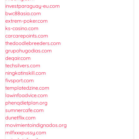
investparaguay-eu.com
bwc88asia.com
extrem-poker.com
ks-casino.com
carcarepoints.com
thedoodlebreeders.com
grupohugodias.com
deqair.com
techsilvers.com
ningkatinskill.com
fivsport.com
templatedzine.com
lawinfoadvice.com
phenqdietplan.org
sumnercafe.com
dunetflix.com
movimientoindignados.org
milfxxxpussy.com