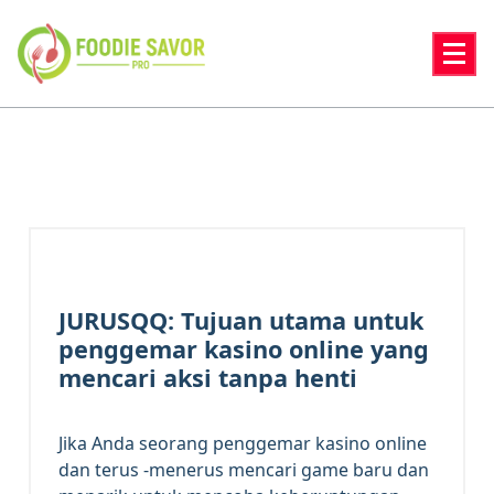
Skip
to
content
Mainkan di PKV Games, situs poker online dengan banyak bonus. Dapatkan lebih banya
keuntungan dengan berbagai penawaran menarik setiap hari.
JURUSQQ: Tujuan utama untuk
penggemar kasino online yang
mencari aksi tanpa henti
Jika Anda seorang penggemar kasino online
dan terus -menerus mencari game baru dan