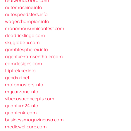
realworldcobra.com
automachine.info
autospeedsters.info
wagerchampion.info
monomousumicontest.com
deadricklingo.com
skyglobefx.com
gamblespherex.info
agentur-ramsenthaler.com
eomdesigns.com
triptrekker.info
gendxxi.net
motomasters.info
mycarzone.info
vibecasaconcepts.com
quantum24.info
quantenki.com
businessmagazineusa.com
medicwellcare.com