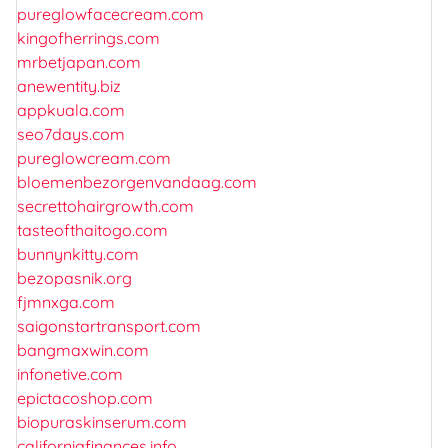
pureglowfacecream.com
kingofherrings.com
mrbetjapan.com
anewentity.biz
appkuala.com
seo7days.com
pureglowcream.com
bloemenbezorgenvandaag.com
secrettohairgrowth.com
tasteofthaitogo.com
bunnynkitty.com
bezopasnik.org
fjmnxga.com
saigonstartransport.com
bangmaxwin.com
infonetive.com
epictacoshop.com
biopuraskinserum.com
californiafinances.info