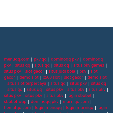
menuqq.com
|
pkv qq
|
dominoqq pkv
|
dominoqq
pkv
|
situs qq
|
situs qq
|
situs qq
|
situs pkv games
|
situs pkv
|
slot gacor
|
situs judi bola
|
pkv
|
slot
gacor
|
demo slot
|
x500 slot
|
slot gacor
|
demo slot
|
situs slot terpercaya
|
situs qq
|
situs pkv
|
situs qq
|
situs qq
|
situs qq
|
situs pkv
|
situs pkv
|
situs pkv
|
situs pkv
|
situs pkv
|
situs pkv
|
login sbobet
|
sbobet wap
|
dominoqq pkv
|
murniqq.com
|
hematqq.com
|
login menuqq
|
login murniqq
|
login