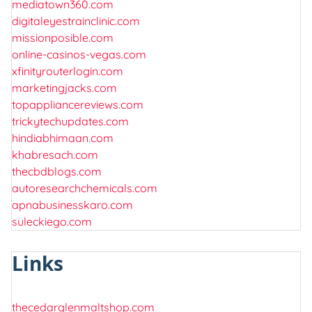
mediatown360.com
digitaleyestrainclinic.com
missionposible.com
online-casinos-vegas.com
xfinityrouterlogin.com
marketingjacks.com
topappliancereviews.com
trickytechupdates.com
hindiabhimaan.com
khabresach.com
thecbdblogs.com
autoresearchchemicals.com
apnabusinesskaro.com
suleckiego.com
Links
thecedarglenmaltshop.com