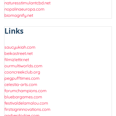
naturesstimulantcbd.net
nopalinaeuropa.com
biomagnify.net
Links
saucyukiah.com
beikastreet.net
filmizlettir.net
ourmultiworlds.com
cooncreekclub.org
pegpufftimes.com
celestia-arts.com
forumchampions.com
bluebargames.com
festivaldelamalou.com
firstsigninnovations.com
garberdodge.com