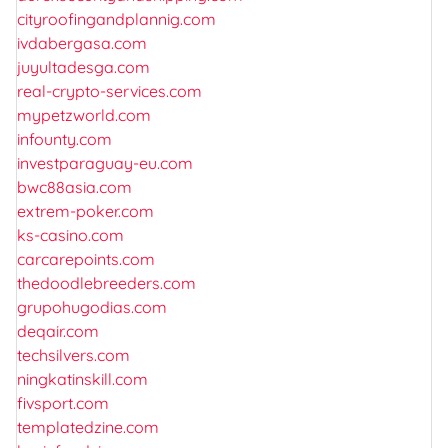
cityroofingandplannig.com
ivdabergasa.com
juyultadesga.com
real-crypto-services.com
mypetzworld.com
infounty.com
investparaguay-eu.com
bwc88asia.com
extrem-poker.com
ks-casino.com
carcarepoints.com
thedoodlebreeders.com
grupohugodias.com
deqair.com
techsilvers.com
ningkatinskill.com
fivsport.com
templatedzine.com