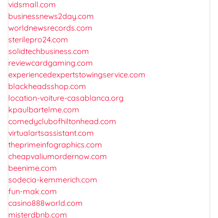
vidsmall.com
businessnews2day.com
worldnewsrecords.com
sterilepro24.com
solidtechbusiness.com
reviewcardgaming.com
experiencedexpertstowingservice.com
blackheadsshop.com
location-voiture-casablanca.org
kpaulbartelme.com
comedyclubofhiltonhead.com
virtualartsassistant.com
theprimeinfographics.com
cheapvaliumordernow.com
beenime.com
sodecia-kemmerich.com
fun-mak.com
casino888world.com
misterdbnb.com