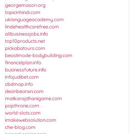
georgemason.org
topicinhindi.com
uklanguageacademy.com
lindehealthcarefree.com
allbusinessjobs.info
top10products.net
pickabatours.com
beastmode-bodybuilding.com
financelplan.info
businessfuture.info
infojudibet.com
cbdmap.info
deanbeanxn.com
matkarajdhanigame.com
popthrone.com
world-slots.com
imakewebsolution.com
che-blog.com