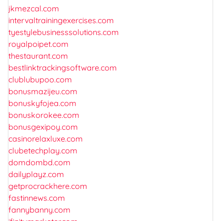
jkmezcal.com
intervaltrainingexercises.com
tyestylebusinesssolutions.com
royalpoipet.com
thestaurant.com
bestlinktrackingsoftware.com
clublubupoo.com
bonusmazijeu.com
bonuskyfojea.com
bonuskorokee.com
bonusgexipoy.com
casinorelaxluxe.com
clubetechplay.com
domdombd.com
dailyplayz.com
getprocrackhere.com
fastinnews.com
fannybanny.com