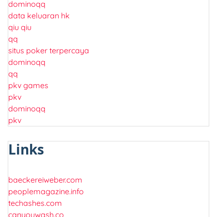
dominoqq
data keluaran hk
qiu qiu
qq
situs poker terpercaya
dominoqq
qq
pkv games
pkv
dominoqq
pkv
Links
baeckereiweber.com
peoplemagazine.info
techashes.com
canyouwash.co