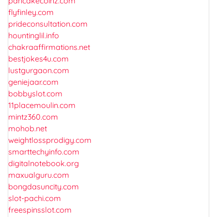
pancakecoinz.com
flyfinley.com
prideconsultation.com
hountinglil.info
chakraaffirmations.net
bestjokes4u.com
lustgurgaon.com
geniejaar.com
bobbyslot.com
11placemoulin.com
mintz360.com
mohob.net
weightlossprodigy.com
smarttechyinfo.com
digitalnotebook.org
maxualguru.com
bongdasuncity.com
slot-pachi.com
freespinsslot.com