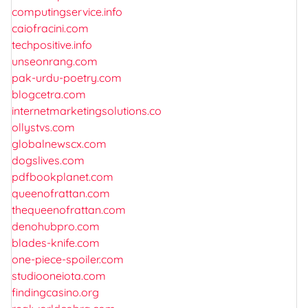
computingservice.info
caiofracini.com
techpositive.info
unseonrang.com
pak-urdu-poetry.com
blogcetra.com
internetmarketingsolutions.co
ollystvs.com
globalnewscx.com
dogslives.com
pdfbookplanet.com
queenofrattan.com
thequeenofrattan.com
denohubpro.com
blades-knife.com
one-piece-spoiler.com
studiooneiota.com
findingcasino.org