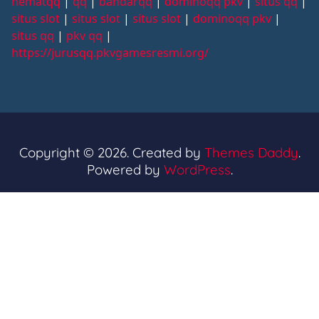
hematqq
|
qq
|
bandarqq
|
dominoqq pkv
|
situs qq
|
situs slot
|
situs slot
|
situs slot
|
dominoqq pkv
|
situs qq
|
pkv qq
|
https://jurusqq.pkvgamesresmi.org/
Copyright © 2026. Created by
Themes Daddy
.
Powered by
WordPress
.