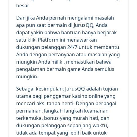
besar.
Dan jika Anda pernah mengalami masalah
apa pun saat bermain di JurusQQ, Anda
dapat yakin bahwa bantuan hanya berjarak
satu klik. Platform ini menawarkan
dukungan pelanggan 24/7 untuk membantu
Anda dengan pertanyaan atau masalah yang
mungkin Anda miliki, memastikan bahwa
pengalaman bermain game Anda semulus
mungkin.
Sebagai kesimpulan, JurusQQ adalah tujuan
utama bagi penggemar kasino online yang
mencari aksi tanpa henti. Dengan berbagai
permainan, langkah-langkah keamanan
terkemuka, bonus yang murah hati, dan
dukungan pelanggan sepanjang waktu,
tidak ada tempat yang lebih baik untuk