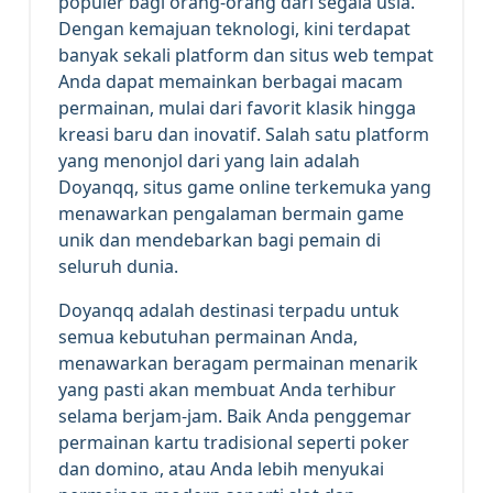
populer bagi orang-orang dari segala usia.
Dengan kemajuan teknologi, kini terdapat
banyak sekali platform dan situs web tempat
Anda dapat memainkan berbagai macam
permainan, mulai dari favorit klasik hingga
kreasi baru dan inovatif. Salah satu platform
yang menonjol dari yang lain adalah
Doyanqq, situs game online terkemuka yang
menawarkan pengalaman bermain game
unik dan mendebarkan bagi pemain di
seluruh dunia.
Doyanqq adalah destinasi terpadu untuk
semua kebutuhan permainan Anda,
menawarkan beragam permainan menarik
yang pasti akan membuat Anda terhibur
selama berjam-jam. Baik Anda penggemar
permainan kartu tradisional seperti poker
dan domino, atau Anda lebih menyukai