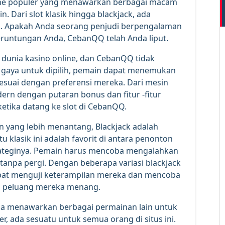
ine populer yang menawarkan berbagai macam
 Dari slot klasik hingga blackjack, ada
ni. Apakah Anda seorang penjudi berpengalaman
runtungan Anda, CebanQQ telah Anda liput.
 dunia kasino online, dan CebanQQ tidak
n gaya untuk dipilih, pemain dapat menemukan
esuai dengan preferensi mereka. Dari mesin
dern dengan putaran bonus dan fitur -fitur
ketika datang ke slot di CebanQQ.
 yang lebih menantang, Blackjack adalah
 klasik ini adalah favorit di antara penonton
rateginya. Pemain harus mencoba mengalahkan
anpa pergi. Dengan beberapa variasi blackjack
pat menguji keterampilan mereka dan mencoba
n peluang mereka menang.
uga menawarkan berbagai permainan lain untuk
er, ada sesuatu untuk semua orang di situs ini.