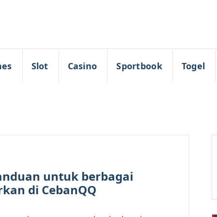
Mainkan di PKV Gam
mes
Slot
Casino
Sportbook
Togel
 Panduan untuk berbagai
rkan di CebanQQ