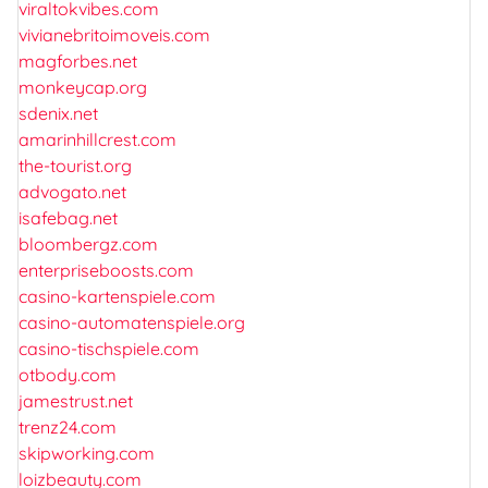
viraltokvibes.com
vivianebritoimoveis.com
magforbes.net
monkeycap.org
sdenix.net
amarinhillcrest.com
the-tourist.org
advogato.net
isafebag.net
bloombergz.com
enterpriseboosts.com
casino-kartenspiele.com
casino-automatenspiele.org
casino-tischspiele.com
otbody.com
jamestrust.net
trenz24.com
skipworking.com
loizbeauty.com