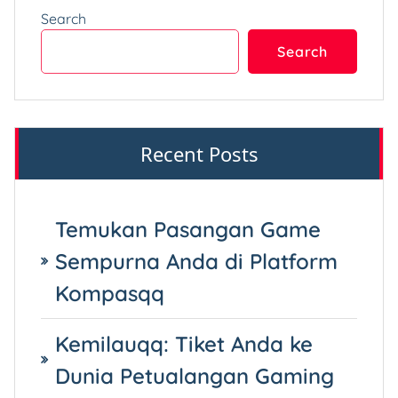
Search
Search
Recent Posts
Temukan Pasangan Game
Sempurna Anda di Platform
Kompasqq
Kemilauqq: Tiket Anda ke
Dunia Petualangan Gaming