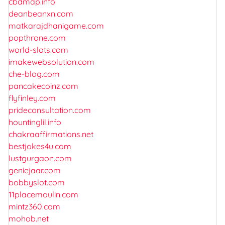
cbdmap.info
deanbeanxn.com
matkarajdhanigame.com
popthrone.com
world-slots.com
imakewebsolution.com
che-blog.com
pancakecoinz.com
flyfinley.com
prideconsultation.com
hountinglil.info
chakraaffirmations.net
bestjokes4u.com
lustgurgaon.com
geniejaar.com
bobbyslot.com
11placemoulin.com
mintz360.com
mohob.net