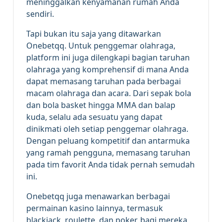
meninggalkan kenyamanan rumah Anda
sendiri.
Tapi bukan itu saja yang ditawarkan
Onebetqq. Untuk penggemar olahraga,
platform ini juga dilengkapi bagian taruhan
olahraga yang komprehensif di mana Anda
dapat memasang taruhan pada berbagai
macam olahraga dan acara. Dari sepak bola
dan bola basket hingga MMA dan balap
kuda, selalu ada sesuatu yang dapat
dinikmati oleh setiap penggemar olahraga.
Dengan peluang kompetitif dan antarmuka
yang ramah pengguna, memasang taruhan
pada tim favorit Anda tidak pernah semudah
ini.
Onebetqq juga menawarkan berbagai
permainan kasino lainnya, termasuk
blackjack, roulette, dan poker, bagi mereka