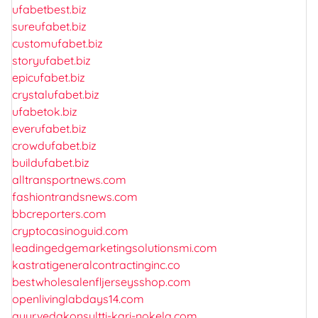
ufabetbest.biz
sureufabet.biz
customufabet.biz
storyufabet.biz
epicufabet.biz
crystalufabet.biz
ufabetok.biz
everufabet.biz
crowdufabet.biz
buildufabet.biz
alltransportnews.com
fashiontrandsnews.com
bbcreporters.com
cryptocasinoguid.com
leadingedgemarketingsolutionsmi.com
kastratigeneralcontractinginc.co
bestwholesalenfljerseysshop.com
openlivinglabdays14.com
ayurvedakonsultti-kari-nokela.com