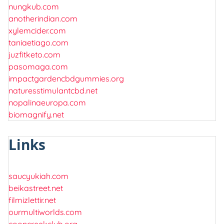
nungkub.com
anotherindian.com
xylemcider.com
taniaetiago.com
juzfitketo.com
pasomaga.com
impactgardencbdgummies.org
naturesstimulantcbd.net
nopalinaeuropa.com
biomagnify.net
Links
saucyukiah.com
beikastreet.net
filmizlettir.net
ourmultiworlds.com