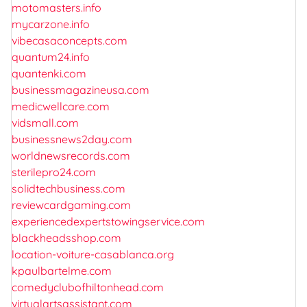
motomasters.info
mycarzone.info
vibecasaconcepts.com
quantum24.info
quantenki.com
businessmagazineusa.com
medicwellcare.com
vidsmall.com
businessnews2day.com
worldnewsrecords.com
sterilepro24.com
solidtechbusiness.com
reviewcardgaming.com
experiencedexpertstowingservice.com
blackheadsshop.com
location-voiture-casablanca.org
kpaulbartelme.com
comedyclubofhiltonhead.com
virtualartsassistant.com