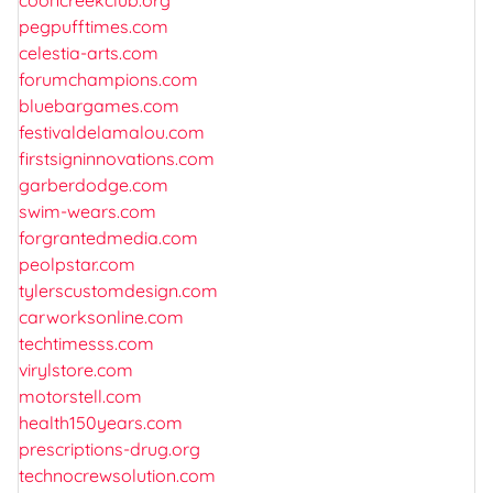
cooncreekclub.org
pegpufftimes.com
celestia-arts.com
forumchampions.com
bluebargames.com
festivaldelamalou.com
firstsigninnovations.com
garberdodge.com
swim-wears.com
forgrantedmedia.com
peolpstar.com
tylerscustomdesign.com
carworksonline.com
techtimesss.com
virylstore.com
motorstell.com
health150years.com
prescriptions-drug.org
technocrewsolution.com