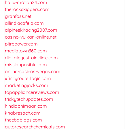
hallu-motion24.com
therockskippers.com
granfoss.net
allindiacafela.com
alpineskiracing2007.com
casino-vulkan-online.net
pitrepower.com
mediatown360.com
digitaleyestrainclinic.com
missionposible.com
online-casinos-vegas.com
xfinityrouterlogin.com
marketingjacks.com
topappliancereviews.com
trickytechupdates.com
hindiabhimaan.com
khabresach.com
thecbdblogs.com
autoresearchchemicals.com