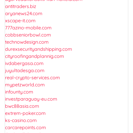
antitraders.biz
aryanews24.com
xscape-it.com
777azino-mobile.com
cobbseniorbowl.com
technowdesign.com
durexsecurityandshipping.com
cityroofingandplannig.com
ivdabergasa.com
juyultadesga.com
real-crypto-services.com
mypetzworld.com
infounty.com
investparaguay-eu.com
bwc88asia.com
extrem-poker.com
ks-casino.com
carcarepoints.com