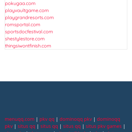
pokugaa.com
playvaultgame.com
playgrandresorts.com
romsportal.com
sportsdocfestival.com
shestylestore.com
thingsiwontfinish.com
menuqq.com
|
pkv qq
|
dominoqq pkv
|
dominoqq
pkv
|
situs qq
|
situs qq
|
situs qq
|
situs pkv games
|