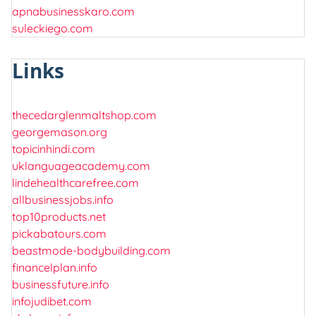
apnabusinesskaro.com
suleckiego.com
Links
thecedarglenmaltshop.com
georgemason.org
topicinhindi.com
uklanguageacademy.com
lindehealthcarefree.com
allbusinessjobs.info
top10products.net
pickabatours.com
beastmode-bodybuilding.com
financelplan.info
businessfuture.info
infojudibet.com