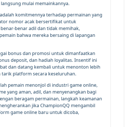
 langsung mulai memainkannya.
Q adalah komitmennya terhadap permainan yang
tor nomor acak bersertifikat untuk
enar-benar adil dan tidak memihak,
 pemain bahwa mereka bersaing di lapangan
ai bonus dan promosi untuk dimanfaatkan
s deposit, dan hadiah loyalitas. Insentif ini
bat dan datang kembali untuk menonton lebih
tarik platform secara keseluruhan.
ah pemain menonjol di industri game online,
e yang aman, adil, dan menyenangkan bagi
. Dengan beragam permainan, langkah keamanan
dak mengherankan jika ChampionQQ mengambil
latform game online baru untuk dicoba,