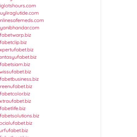
iglotshours.com
uyliraglutide.com
nlinesafemeds.com
yanibhandar.com
fabetwarp.biz
fabetclip.biz
xpertufabet.biz
antasyufabet.biz
fabetsiam.biz
wissufabet.biz
fabetbusiness.biz
reenufabet.biz
fabetcolor.biz
xtraufabet.biz
fabetlife.biz
fabetsolutions.biz
ocialufabet.biz
urfufabet.biz