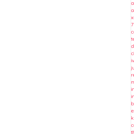
a
a
x
7
c
t
d
c
i
j
r
m
i
i
b
e
k
c
t