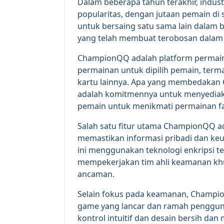
Dalam beberapa tahun terakhir, indus
popularitas, dengan jutaan pemain di
untuk bersaing satu sama lain dalam 
yang telah membuat terobosan dalam 
ChampionQQ adalah platform permai
permainan untuk dipilih pemain, term
kartu lainnya. Apa yang membedakan 
adalah komitmennya untuk menyediak
pemain untuk menikmati permainan fa
Salah satu fitur utama ChampionQQ a
memastikan informasi pribadi dan keu
ini menggunakan teknologi enkripsi t
mempekerjakan tim ahli keamanan kh
ancaman.
Selain fokus pada keamanan, Champ
game yang lancar dan ramah pengguna
kontrol intuitif dan desain bersih 