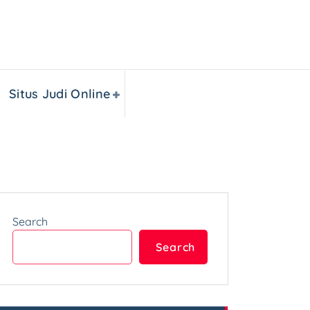
es, situs poker online dengan banyak bonus. Dapatkan lebih banyak keuntungan dengan be
Situs Judi Online
Search
Search