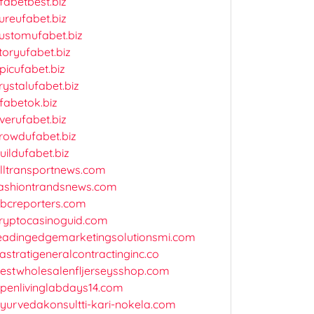
fabetbest.biz
ureufabet.biz
ustomufabet.biz
toryufabet.biz
picufabet.biz
rystalufabet.biz
fabetok.biz
verufabet.biz
rowdufabet.biz
uildufabet.biz
lltransportnews.com
ashiontrandsnews.com
bcreporters.com
ryptocasinoguid.com
eadingedgemarketingsolutionsmi.com
astratigeneralcontractinginc.co
estwholesalenfljerseysshop.com
penlivinglabdays14.com
yurvedakonsultti-kari-nokela.com