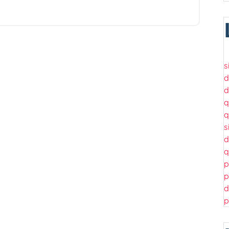
s
d
d
q
q
s
d
q
p
p
d
p