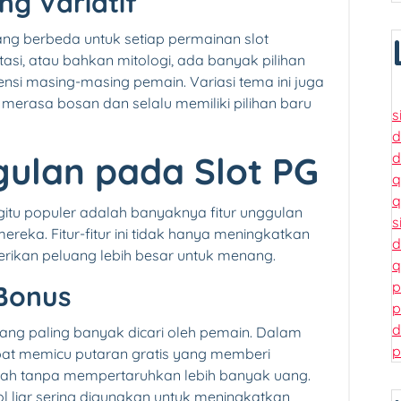
g Variatif
g berbeda untuk setiap permainan slot
tasi, atau bahkan mitologi, ada banyak pilihan
nsi masing-masing pemain. Variasi tema ini juga
erasa bosan dan selalu memiliki pilihan baru
s
d
ggulan pada Slot PG
d
q
q
itu populer adalah banyaknya fitur unggulan
s
eka. Fitur-fitur ini tidak hanya meningkatkan
d
rikan peluang lebih besar untuk menang.
q
p
 Bonus
p
d
 yang paling banyak dicari oleh pemain. Dalam
p
pat memicu putaran gratis yang memberi
h tanpa mempertaruhkan lebih banyak uang.
bol liar sering digunakan untuk meningkatkan