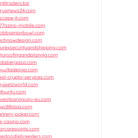
ntitraders.biz
ryanews24.com
scape-it.com
77azino-mobile.com
obbseniorbowl.com
echnowdesign.com
urexsecurityandshipping.com
ityroofingandplannig.com
vdabergasa.com
uyultadesga.com
eal-crypto-services.com
ypetzworld.com
nfounty.com
nvestparaguay-eu.com
wc88asia.com
xtrem-poker.com
s-casino.com
arcarepoints.com
hedoodlebreeders.com