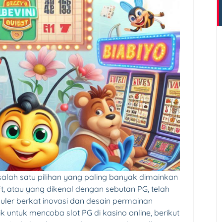
 salah satu pilihan yang paling banyak dimainkan
t, atau yang dikenal dengan sebutan PG, telah
ler berkat inovasi dan desain permainan
k untuk mencoba slot PG di kasino online, berikut