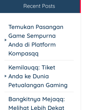
Recent Posts
Temukan Pasangan
Game Sempurna
Anda di Platform
Kompasqq
Kemilauqq: Tiket
Anda ke Dunia
Petualangan Gaming
Bangkitnya Mejaqq:
Melihat Lebih Dekat