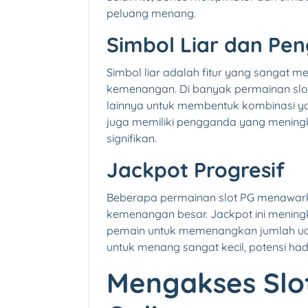
peluang menang.
Simbol Liar dan Pe
Simbol liar adalah fitur yang sangat
kemenangan. Di banyak permainan slot
lainnya untuk membentuk kombinasi y
juga memiliki pengganda yang mening
signifikan.
Jackpot Progresif
Beberapa permainan slot PG menawark
kemenangan besar. Jackpot ini mening
pemain untuk memenangkan jumlah ua
untuk menang sangat kecil, potensi ha
Mengakses Slot