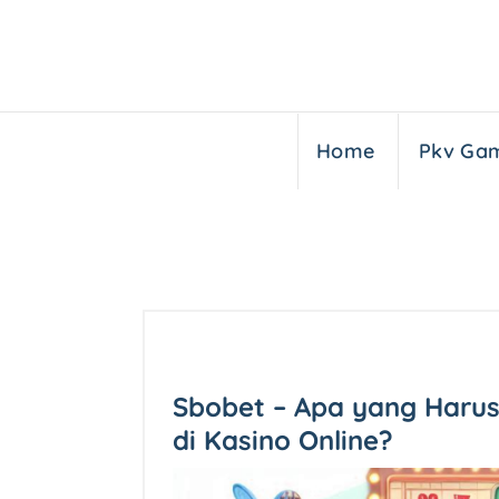
Skip
to
content
Home
Pkv Ga
Sbobet – Apa yang Harus
di Kasino Online?