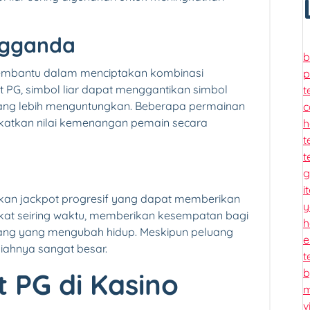
ngganda
b
 membantu dalam menciptakan kombinasi
p
 PG, simbol liar dapat menggantikan simbol
t
ang lebih menguntungkan. Beberapa permainan
c
katkan nilai kemenangan pemain secara
h
t
t
g
i
an jackpot progresif yang dapat memberikan
y
kat seiring waktu, memberikan kesempatan bagi
h
ng yang mengubah hidup. Meskipun peluang
e
diahnya sangat besar.
t
b
 PG di Kasino
m
v