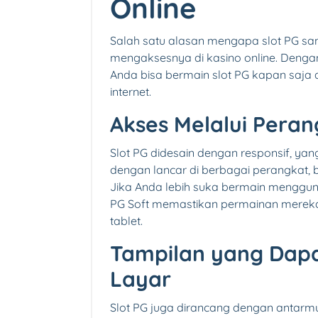
Online
Salah satu alasan mengapa slot PG s
mengaksesnya di kasino online. Den
Anda bisa bermain slot PG kapan saja 
internet.
Akses Melalui Peran
Slot PG didesain dengan responsif, ya
dengan lancar di berbagai perangkat, 
Jika Anda lebih suka bermain mengguna
PG Soft memastikan permainan mereka
tablet.
Tampilan yang Dap
Layar
Slot PG juga dirancang dengan antar