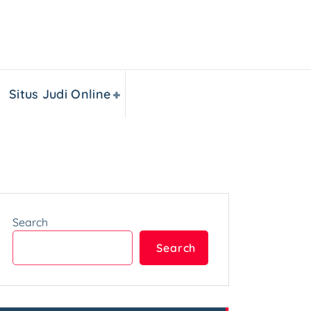
es, situs poker online dengan banyak bonus. Dapatkan lebih banyak keuntungan dengan be
Situs Judi Online
Search
Search