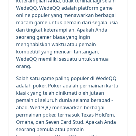
keterampilan Anda, tidak terlihat lagi selain
WedeQQ. WedeQQ adalah platform game
online populer yang menawarkan berbagai
macam game untuk pemain dari segala usia
dan tingkat keterampilan. Apakah Anda
seorang gamer biasa yang ingin
menghabiskan waktu atau pemain
kompetitif yang mencari tantangan,
WedeQQ memiliki sesuatu untuk semua
orang.
Salah satu game paling populer di WedeQQ
adalah poker. Poker adalah permainan kartu
klasik yang telah dinikmati oleh jutaan
pemain di seluruh dunia selama berabad -
abad. WedeQQ menawarkan berbagai
permainan poker, termasuk Texas Hold’em,
Omaha, dan Seven Card Stud. Apakah Anda
seorang pemula atau pemain