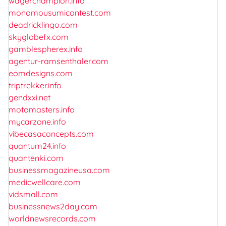
wagerchampion.info
monomousumicontest.com
deadricklingo.com
skyglobefx.com
gamblespherex.info
agentur-ramsenthaler.com
eomdesigns.com
triptrekker.info
gendxxi.net
motomasters.info
mycarzone.info
vibecasaconcepts.com
quantum24.info
quantenki.com
businessmagazineusa.com
medicwellcare.com
vidsmall.com
businessnews2day.com
worldnewsrecords.com