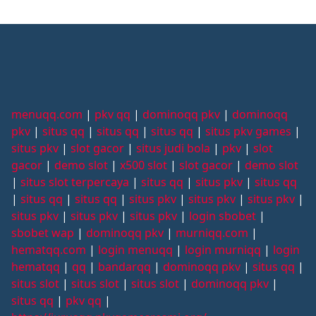
menuqq.com
|
pkv qq
|
dominoqq pkv
|
dominoqq
pkv
|
situs qq
|
situs qq
|
situs qq
|
situs pkv games
|
situs pkv
|
slot gacor
|
situs judi bola
|
pkv
|
slot
gacor
|
demo slot
|
x500 slot
|
slot gacor
|
demo slot
|
situs slot terpercaya
|
situs qq
|
situs pkv
|
situs qq
|
situs qq
|
situs qq
|
situs pkv
|
situs pkv
|
situs pkv
|
situs pkv
|
situs pkv
|
situs pkv
|
login sbobet
|
sbobet wap
|
dominoqq pkv
|
murniqq.com
|
hematqq.com
|
login menuqq
|
login murniqq
|
login
hematqq
|
qq
|
bandarqq
|
dominoqq pkv
|
situs qq
|
situs slot
|
situs slot
|
situs slot
|
dominoqq pkv
|
situs qq
|
pkv qq
|