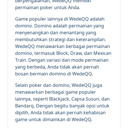
berpengalaman, WedeQQ memiliki
permainan poker untuk Anda.
Game populer lainnya di WedeQQ adalah
domino. Domino adalah permainan yang
menyenangkan dan menantang yang
membutuhkan strategi dan keterampilan.
WedeQQ menawarkan berbagai permainan
domino, termasuk Block, Draw, dan Mexican
Train. Dengan variasi dan mode permainan
yang berbeda, Anda tidak akan pernah
bosan bermain domino di WedeQQ.
Selain poker dan domino, WedeQQ juga
menawarkan berbagai game populer
lainnya, seperti Blackjack, Capsa Susun, dan
Bandarq. Dengan begitu banyak opsi untuk
dipilih, Anda tidak akan pernah kehabisan
game untuk dimainkan di WedeQQ.