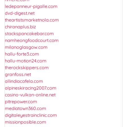
ledepanneur-pigalle.com
dvd-digest.net
theartistsmarketnola.com
chiranaplus.biz
stackspancakebar.com
namheongfoodcourt.com
milanoglasgow.com
hallu-forte3.com
hallu-motion24.com
therockskippers.com
granfoss.net
allindiacafela.com
alpineskiracing2007.com
casino-vulkan-online.net
pitrepower.com
mediatown360.com
digitaleyestrainclinic.com
missionposible.com