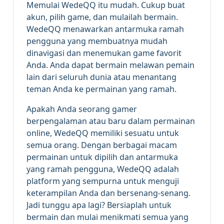
Memulai WedeQQ itu mudah. Cukup buat
akun, pilih game, dan mulailah bermain.
WedeQQ menawarkan antarmuka ramah
pengguna yang membuatnya mudah
dinavigasi dan menemukan game favorit
Anda. Anda dapat bermain melawan pemain
lain dari seluruh dunia atau menantang
teman Anda ke permainan yang ramah.
Apakah Anda seorang gamer
berpengalaman atau baru dalam permainan
online, WedeQQ memiliki sesuatu untuk
semua orang. Dengan berbagai macam
permainan untuk dipilih dan antarmuka
yang ramah pengguna, WedeQQ adalah
platform yang sempurna untuk menguji
keterampilan Anda dan bersenang-senang.
Jadi tunggu apa lagi? Bersiaplah untuk
bermain dan mulai menikmati semua yang