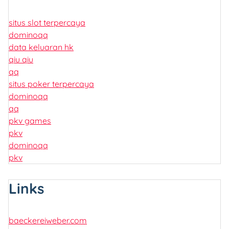
situs slot terpercaya
dominoqq
data keluaran hk
qiu qiu
qq
situs poker terpercaya
dominoqq
qq
pkv games
pkv
dominoqq
pkv
Links
baeckereiweber.com