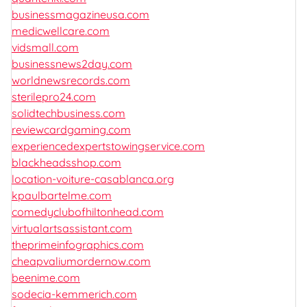
businessmagazineusa.com
medicwellcare.com
vidsmall.com
businessnews2day.com
worldnewsrecords.com
sterilepro24.com
solidtechbusiness.com
reviewcardgaming.com
experiencedexpertstowingservice.com
blackheadsshop.com
location-voiture-casablanca.org
kpaulbartelme.com
comedyclubofhiltonhead.com
virtualartsassistant.com
theprimeinfographics.com
cheapvaliumordernow.com
beenime.com
sodecia-kemmerich.com