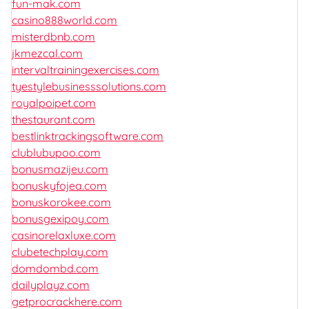
fun-mak.com
casino888world.com
misterdbnb.com
jkmezcal.com
intervaltrainingexercises.com
tyestylebusinesssolutions.com
royalpoipet.com
thestaurant.com
bestlinktrackingsoftware.com
clublubupoo.com
bonusmazijeu.com
bonuskyfojea.com
bonuskorokee.com
bonusgexipoy.com
casinorelaxluxe.com
clubetechplay.com
domdombd.com
dailyplayz.com
getprocrackhere.com