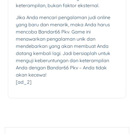
keterampilan, bukan faktor eksternal.
Jika Anda mencari pengalaman judi online
yang baru dan menarik, maka Anda harus
mencoba Bandar66 Pkv. Game ini
menawarkan pengalaman unik dan
mendebarkan yang akan membuat Anda
datang kembali lagi. Jadi bersiaplah untuk
menguji keberuntungan dan keterampilan
Anda dengan Bandar66 Pkv – Anda tidak
akan kecewa!
[ad_2]