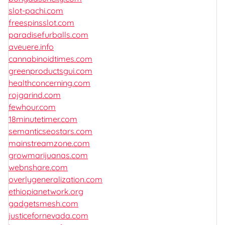
slot-pachi.com
freespinsslot.com
paradisefurballs.com
aveuere.info
cannabinoidtimes.com
greenproductsgui.com
healthconcerning.com
rojgarind.com
fewhour.com
18minutetimer.com
semanticseostars.com
mainstreamzone.com
growmarijuanas.com
webnshare.com
overlygeneralization.com
ethiopianetwork.org
gadgetsmesh.com
justicefornevada.com