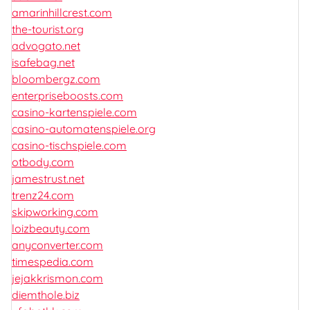
amarinhillcrest.com
the-tourist.org
advogato.net
isafebag.net
bloombergz.com
enterpriseboosts.com
casino-kartenspiele.com
casino-automatenspiele.org
casino-tischspiele.com
otbody.com
jamestrust.net
trenz24.com
skipworking.com
loizbeauty.com
anyconverter.com
timespedia.com
jejakkrismon.com
diemthole.biz