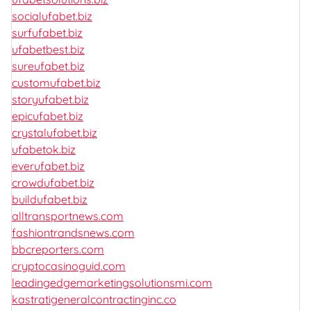
socialufabet.biz
surfufabet.biz
ufabetbest.biz
sureufabet.biz
customufabet.biz
storyufabet.biz
epicufabet.biz
crystalufabet.biz
ufabetok.biz
everufabet.biz
crowdufabet.biz
buildufabet.biz
alltransportnews.com
fashiontrandsnews.com
bbcreporters.com
cryptocasinoguid.com
leadingedgemarketingsolutionsmi.com
kastratigeneralcontractinginc.co