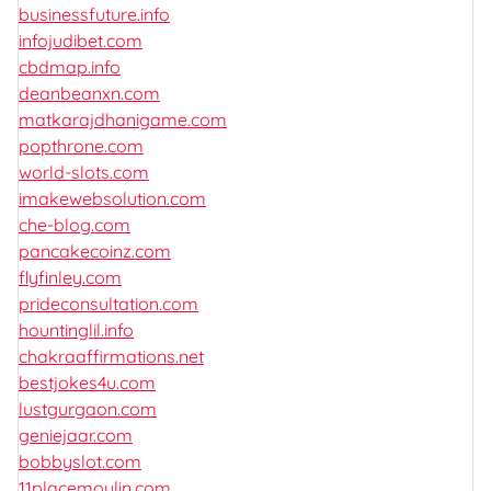
businessfuture.info
infojudibet.com
cbdmap.info
deanbeanxn.com
matkarajdhanigame.com
popthrone.com
world-slots.com
imakewebsolution.com
che-blog.com
pancakecoinz.com
flyfinley.com
prideconsultation.com
hountinglil.info
chakraaffirmations.net
bestjokes4u.com
lustgurgaon.com
geniejaar.com
bobbyslot.com
11placemoulin.com