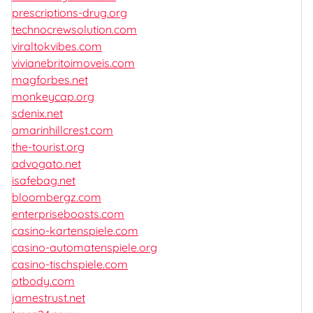
prescriptions-drug.org
technocrewsolution.com
viraltokvibes.com
vivianebritoimoveis.com
magforbes.net
monkeycap.org
sdenix.net
amarinhillcrest.com
the-tourist.org
advogato.net
isafebag.net
bloombergz.com
enterpriseboosts.com
casino-kartenspiele.com
casino-automatenspiele.org
casino-tischspiele.com
otbody.com
jamestrust.net