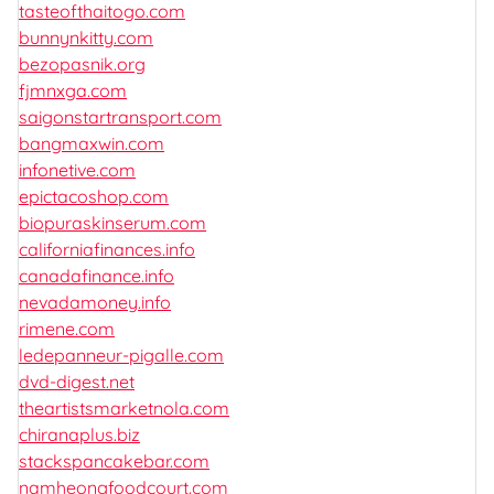
tasteofthaitogo.com
bunnynkitty.com
bezopasnik.org
fjmnxga.com
saigonstartransport.com
bangmaxwin.com
infonetive.com
epictacoshop.com
biopuraskinserum.com
californiafinances.info
canadafinance.info
nevadamoney.info
rimene.com
ledepanneur-pigalle.com
dvd-digest.net
theartistsmarketnola.com
chiranaplus.biz
stackspancakebar.com
namheongfoodcourt.com