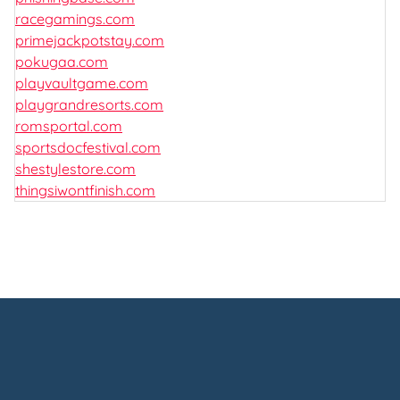
racegamings.com
primejackpotstay.com
pokugaa.com
playvaultgame.com
playgrandresorts.com
romsportal.com
sportsdocfestival.com
shestylestore.com
thingsiwontfinish.com