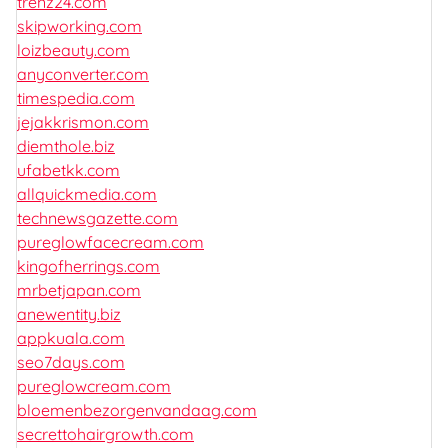
trenz24.com
skipworking.com
loizbeauty.com
anyconverter.com
timespedia.com
jejakkrismon.com
diemthole.biz
ufabetkk.com
allquickmedia.com
technewsgazette.com
pureglowfacecream.com
kingofherrings.com
mrbetjapan.com
anewentity.biz
appkuala.com
seo7days.com
pureglowcream.com
bloemenbezorgenvandaag.com
secrettohairgrowth.com