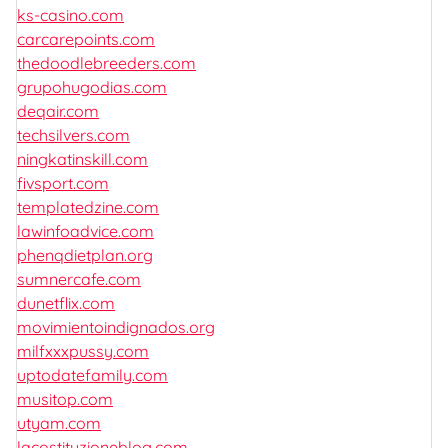
ks-casino.com
carcarepoints.com
thedoodlebreeders.com
grupohugodias.com
deqair.com
techsilvers.com
ningkatinskill.com
fivsport.com
templatedzine.com
lawinfoadvice.com
phenqdietplan.org
sumnercafe.com
dunetflix.com
movimientoindignados.org
milfxxxpussy.com
uptodatefamily.com
musitop.com
utyam.com
lacostituzioneblog.com