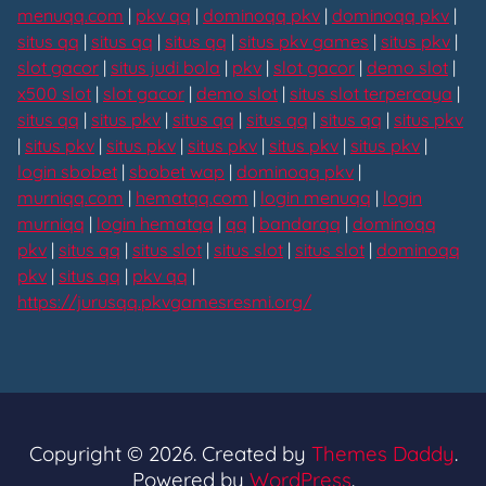
menuqq.com
|
pkv qq
|
dominoqq pkv
|
dominoqq pkv
|
situs qq
|
situs qq
|
situs qq
|
situs pkv games
|
situs pkv
|
slot gacor
|
situs judi bola
|
pkv
|
slot gacor
|
demo slot
|
x500 slot
|
slot gacor
|
demo slot
|
situs slot terpercaya
|
situs qq
|
situs pkv
|
situs qq
|
situs qq
|
situs qq
|
situs pkv
|
situs pkv
|
situs pkv
|
situs pkv
|
situs pkv
|
situs pkv
|
login sbobet
|
sbobet wap
|
dominoqq pkv
|
murniqq.com
|
hematqq.com
|
login menuqq
|
login
murniqq
|
login hematqq
|
qq
|
bandarqq
|
dominoqq
pkv
|
situs qq
|
situs slot
|
situs slot
|
situs slot
|
dominoqq
pkv
|
situs qq
|
pkv qq
|
https://jurusqq.pkvgamesresmi.org/
Copyright © 2026. Created by
Themes Daddy
.
Powered by
WordPress
.