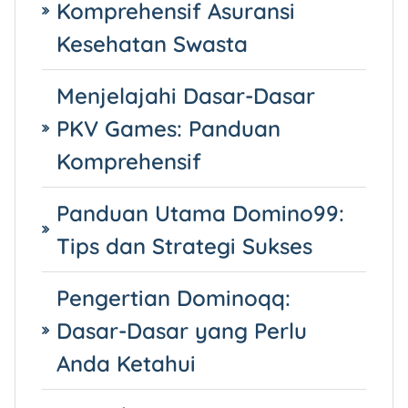
Komprehensif Asuransi
Kesehatan Swasta
Menjelajahi Dasar-Dasar
PKV Games: Panduan
Komprehensif
Panduan Utama Domino99:
Tips dan Strategi Sukses
Pengertian Dominoqq:
Dasar-Dasar yang Perlu
Anda Ketahui