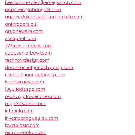
bestwholesalenfljerseysshop.com
openlivinglabdays14.com
ayurvedakonsultti-kari-nokela.com
antitraders.biz
aryanews24.com
xscape-it.com
777azino-mobile.com
cobbseniorbowl.com
technowdesign.com
durexsecurityandshipping.com
cityroofingandplannig.com
ivdabergasa.com
juyultadesga.com
real-crypto-services.com
mypetzworld.com
infounty.com
investparaguay-eu.com
bwc88asia.com
extrem-poker.com