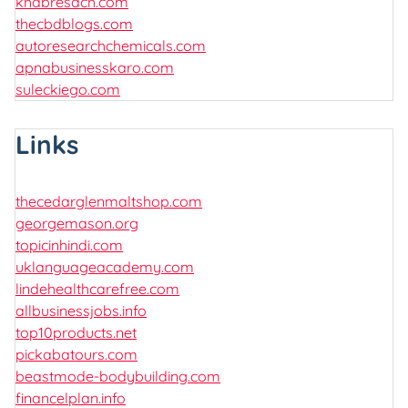
khabresach.com
thecbdblogs.com
autoresearchchemicals.com
apnabusinesskaro.com
suleckiego.com
Links
thecedarglenmaltshop.com
georgemason.org
topicinhindi.com
uklanguageacademy.com
lindehealthcarefree.com
allbusinessjobs.info
top10products.net
pickabatours.com
beastmode-bodybuilding.com
financelplan.info