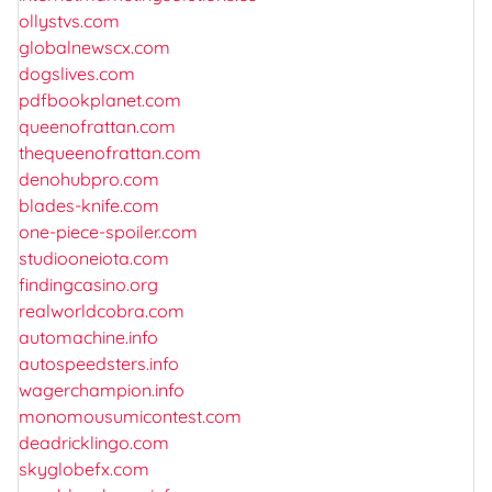
ollystvs.com
globalnewscx.com
dogslives.com
pdfbookplanet.com
queenofrattan.com
thequeenofrattan.com
denohubpro.com
blades-knife.com
one-piece-spoiler.com
studiooneiota.com
findingcasino.org
realworldcobra.com
automachine.info
autospeedsters.info
wagerchampion.info
monomousumicontest.com
deadricklingo.com
skyglobefx.com