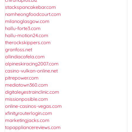
chiranaplus.biz
stackspancakebar.com
namheongfoodcourt.com
milanoglasgow.com
hallu-forte3.com
hallu-motion24.com
therockskippers.com
granfoss.net
allindiacafela.com
alpineskiracing2007.com
casino-vulkan-online.net
pitrepower.com
mediatown360.com
digitaleyestrainclinic.com
missionposible.com
online-casinos-vegas.com
xfinityrouterlogin.com
marketingjacks.com
topappliancereviews.com