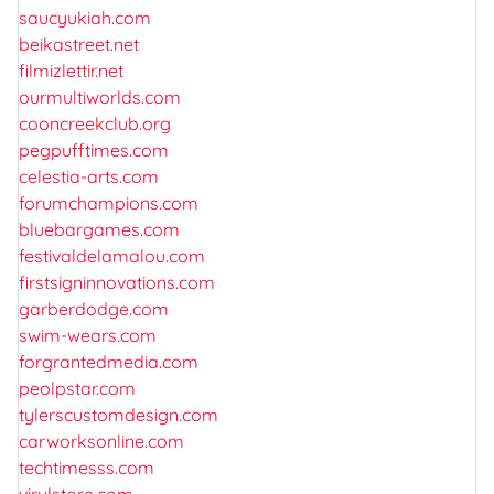
saucyukiah.com
beikastreet.net
filmizlettir.net
ourmultiworlds.com
cooncreekclub.org
pegpufftimes.com
celestia-arts.com
forumchampions.com
bluebargames.com
festivaldelamalou.com
firstsigninnovations.com
garberdodge.com
swim-wears.com
forgrantedmedia.com
peolpstar.com
tylerscustomdesign.com
carworksonline.com
techtimesss.com