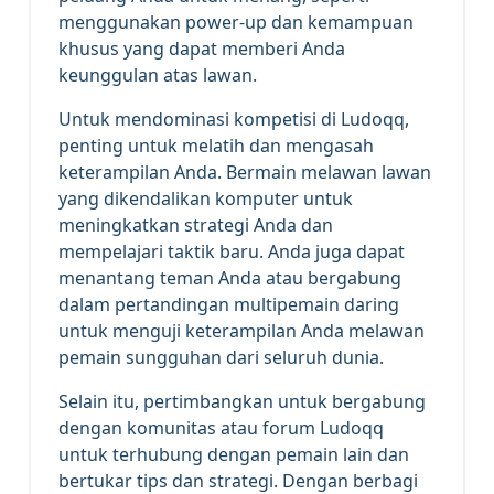
menggunakan power-up dan kemampuan
khusus yang dapat memberi Anda
keunggulan atas lawan.
Untuk mendominasi kompetisi di Ludoqq,
penting untuk melatih dan mengasah
keterampilan Anda. Bermain melawan lawan
yang dikendalikan komputer untuk
meningkatkan strategi Anda dan
mempelajari taktik baru. Anda juga dapat
menantang teman Anda atau bergabung
dalam pertandingan multipemain daring
untuk menguji keterampilan Anda melawan
pemain sungguhan dari seluruh dunia.
Selain itu, pertimbangkan untuk bergabung
dengan komunitas atau forum Ludoqq
untuk terhubung dengan pemain lain dan
bertukar tips dan strategi. Dengan berbagi