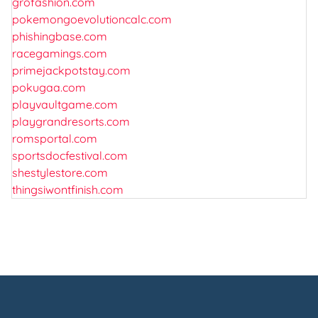
grofashion.com
pokemongoevolutioncalc.com
phishingbase.com
racegamings.com
primejackpotstay.com
pokugaa.com
playvaultgame.com
playgrandresorts.com
romsportal.com
sportsdocfestival.com
shestylestore.com
thingsiwontfinish.com