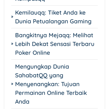
Kemilauqq: Tiket Anda ke
Dunia Petualangan Gaming
Bangkitnya Mejaqq: Melihat
Lebih Dekat Sensasi Terbaru
Poker Online
Mengungkap Dunia
SahabatQQ yang
Menyenangkan: Tujuan
Permainan Online Terbaik
Anda