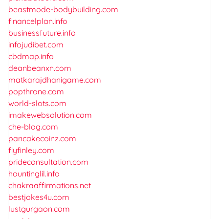
beastmode-bodybuilding.com
financelplan.info
businessfuture.info
infojudibet.com
cbdmap.info
deanbeanxn.com
matkarajdhanigame.com
popthrone.com
world-slots.com
imakewebsolution.com
che-blog.com
pancakecoinz.com
flyfinley.com
prideconsultation.com
hountinglil.info
chakraaffirmations.net
bestjokes4u.com
lustgurgaon.com