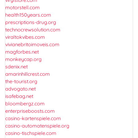
virylstore.com
motorstell.com
health150years.com
prescriptions-drug.org
technocrewsolution.com
viraltokvibes.com
vivianebritoimoveis.com
magforbes.net
monkeycap.org
sdenix.net
amarinhillcrest.com
the-tourist.org
advogato.net
isafebag.net
bloombergz.com
enterpriseboosts.com
casino-kartenspiele.com
casino-automatenspiele.org
casino-tischspiele.com