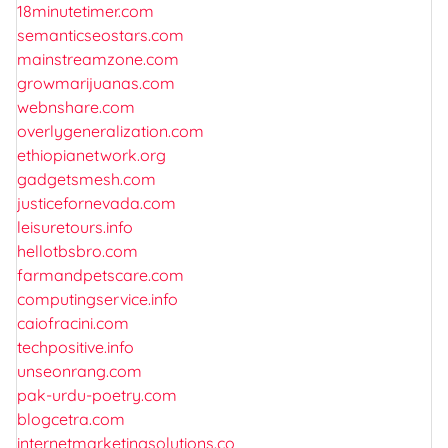
18minutetimer.com
semanticseostars.com
mainstreamzone.com
growmarijuanas.com
webnshare.com
overlygeneralization.com
ethiopianetwork.org
gadgetsmesh.com
justicefornevada.com
leisuretours.info
hellotbsbro.com
farmandpetscare.com
computingservice.info
caiofracini.com
techpositive.info
unseonrang.com
pak-urdu-poetry.com
blogcetra.com
internetmarketingsolutions.co