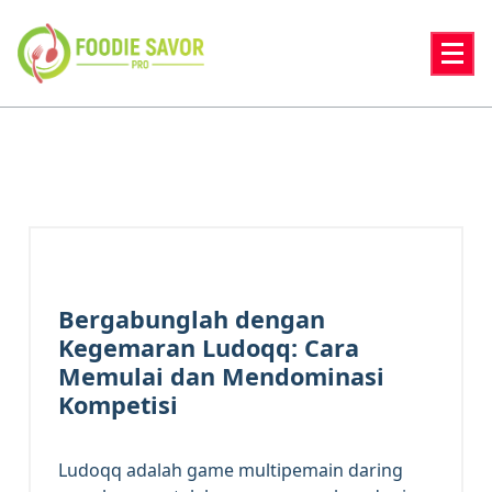
Skip
to
content
Mainkan di PKV Games, situs poker online dengan banyak bonus. Dapatkan lebih banya
keuntungan dengan berbagai penawaran menarik setiap hari.
Bergabunglah dengan
Kegemaran Ludoqq: Cara
Memulai dan Mendominasi
Kompetisi
Ludoqq adalah game multipemain daring