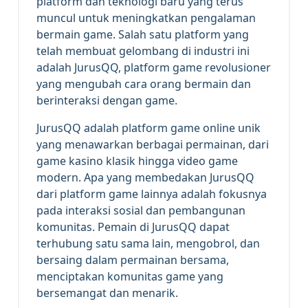
platform dan teknologi baru yang terus
muncul untuk meningkatkan pengalaman
bermain game. Salah satu platform yang
telah membuat gelombang di industri ini
adalah JurusQQ, platform game revolusioner
yang mengubah cara orang bermain dan
berinteraksi dengan game.
JurusQQ adalah platform game online unik
yang menawarkan berbagai permainan, dari
game kasino klasik hingga video game
modern. Apa yang membedakan JurusQQ
dari platform game lainnya adalah fokusnya
pada interaksi sosial dan pembangunan
komunitas. Pemain di JurusQQ dapat
terhubung satu sama lain, mengobrol, dan
bersaing dalam permainan bersama,
menciptakan komunitas game yang
bersemangat dan menarik.