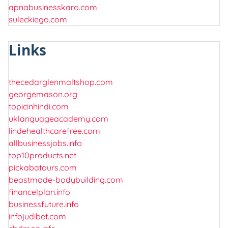
apnabusinesskaro.com
suleckiego.com
Links
thecedarglenmaltshop.com
georgemason.org
topicinhindi.com
uklanguageacademy.com
lindehealthcarefree.com
allbusinessjobs.info
top10products.net
pickabatours.com
beastmode-bodybuilding.com
financelplan.info
businessfuture.info
infojudibet.com