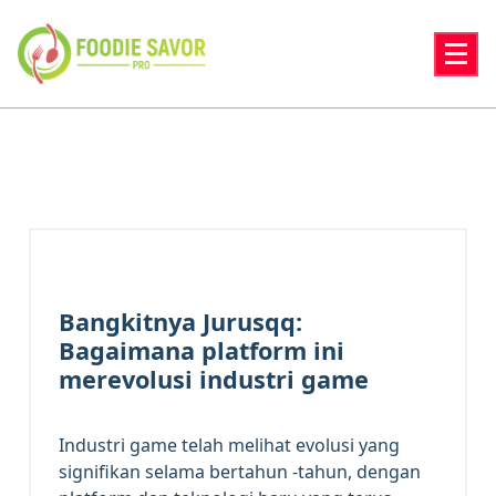
Skip
to
content
Mainkan di PKV Games, situs poker online dengan banyak bonus. Dapatkan lebih banya
keuntungan dengan berbagai penawaran menarik setiap hari.
Bangkitnya Jurusqq:
Bagaimana platform ini
merevolusi industri game
Industri game telah melihat evolusi yang
signifikan selama bertahun -tahun, dengan