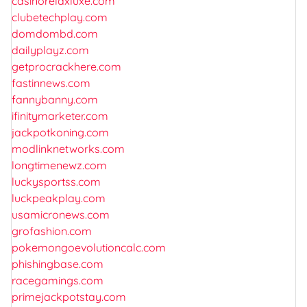
casinorelaxluxe.com
clubetechplay.com
domdombd.com
dailyplayz.com
getprocrackhere.com
fastinnews.com
fannybanny.com
ifinitymarketer.com
jackpotkoning.com
modlinknetworks.com
longtimenewz.com
luckysportss.com
luckpeakplay.com
usamicronews.com
grofashion.com
pokemongoevolutioncalc.com
phishingbase.com
racegamings.com
primejackpotstay.com