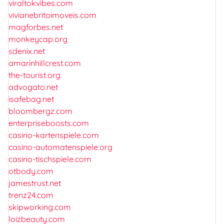
viraltokvibes.com
vivianebritoimoveis.com
magforbes.net
monkeycap.org
sdenix.net
amarinhillcrest.com
the-tourist.org
advogato.net
isafebag.net
bloombergz.com
enterpriseboosts.com
casino-kartenspiele.com
casino-automatenspiele.org
casino-tischspiele.com
otbody.com
jamestrust.net
trenz24.com
skipworking.com
loizbeauty.com