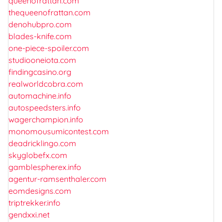
queenofrattan.com
thequeenofrattan.com
denohubpro.com
blades-knife.com
one-piece-spoiler.com
studiooneiota.com
findingcasino.org
realworldcobra.com
automachine.info
autospeedsters.info
wagerchampion.info
monomousumicontest.com
deadricklingo.com
skyglobefx.com
gamblespherex.info
agentur-ramsenthaler.com
eomdesigns.com
triptrekker.info
gendxxi.net