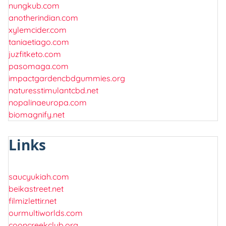
nungkub.com
anotherindian.com
xylemcider.com
taniaetiago.com
juzfitketo.com
pasomaga.com
impactgardencbdgummies.org
naturesstimulantcbd.net
nopalinaeuropa.com
biomagnify.net
Links
saucyukiah.com
beikastreet.net
filmizlettir.net
ourmultiworlds.com
cooncreekclub.org