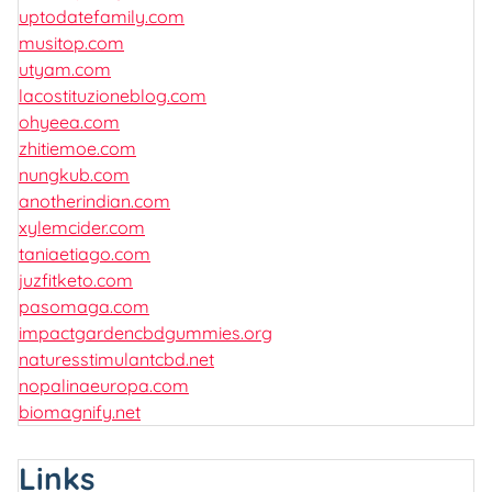
uptodatefamily.com
musitop.com
utyam.com
lacostituzioneblog.com
ohyeea.com
zhitiemoe.com
nungkub.com
anotherindian.com
xylemcider.com
taniaetiago.com
juzfitketo.com
pasomaga.com
impactgardencbdgummies.org
naturesstimulantcbd.net
nopalinaeuropa.com
biomagnify.net
Links