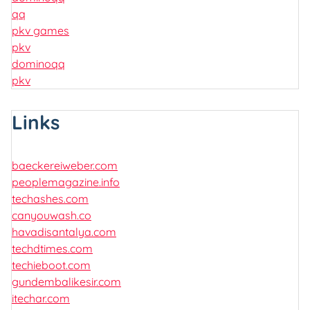
qq
pkv games
pkv
dominoqq
pkv
Links
baeckereiweber.com
peoplemagazine.info
techashes.com
canyouwash.co
havadisantalya.com
techdtimes.com
techieboot.com
gundembalikesir.com
itechar.com