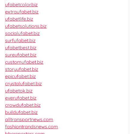
ufabetcolor.biz
extraufabet.biz
ufabetlife.biz
ufabetsolutions.biz
socialufabet.biz
surfufabet.biz
ufabetbest.biz
sureufabet.biz
customufabet.biz
storyufabet.biz
epicufabet.biz
crystalufabet.biz
ufabetok.biz
everufabet.biz
crowdufabet.biz
buildufabet.biz
alltransportnews.com
fashiontrandsnews.com
bbcreporters.com