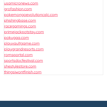
usamicronews.com
grofashion.com
pokemongoevolutioncalc.com
phishingbase.com
racegamings.com
primejackpotstay.com
pokugaa.com
playvaultgame.com
playgrandresorts.com
romsportal.com
sportsdocfestival.com
shestylestore.com
thingsiwontfinish.com