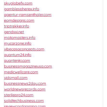
skyglobefx.com
gamblespherex.info
agentur-ramsenthaler.com
eomdesigns.com
triptrekker.info
gendxxi.net
motomasters.info
mycarzone.info
vibecasaconcepts.com
quantum24.info
quantenki.com
businessmagazineusa.com
medicwellcare.com
vidsmall.com
businessnews2day.com
worldnewsrecords.com
sterilepro24.com
solidtechbusiness.com
reviewcardgaming.com