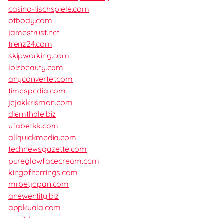
casino-tischspiele.com
otbody.com
jamestrust.net
trenz24.com
skipworking.com
loizbeauty.com
anyconverter.com
timespedia.com
jejakkrismon.com
diemthole.biz
ufabetkk.com
allquickmedia.com
technewsgazette.com
pureglowfacecream.com
kingofherrings.com
mrbetjapan.com
anewentity.biz
appkuala.com