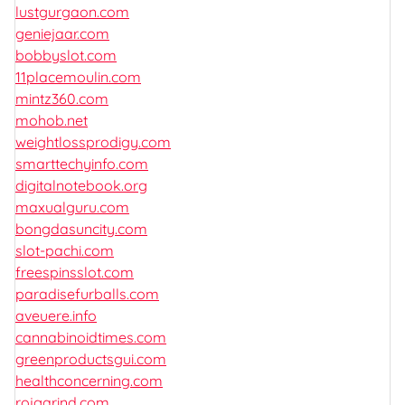
lustgurgaon.com
geniejaar.com
bobbyslot.com
11placemoulin.com
mintz360.com
mohob.net
weightlossprodigy.com
smarttechyinfo.com
digitalnotebook.org
maxualguru.com
bongdasuncity.com
slot-pachi.com
freespinsslot.com
paradisefurballs.com
aveuere.info
cannabinoidtimes.com
greenproductsgui.com
healthconcerning.com
rojgarind.com