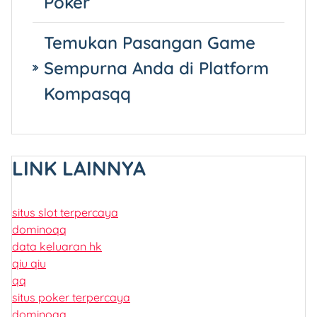
Poker
Temukan Pasangan Game
Sempurna Anda di Platform
Kompasqq
LINK LAINNYA
situs slot terpercaya
dominoqq
data keluaran hk
qiu qiu
qq
situs poker terpercaya
dominoqq