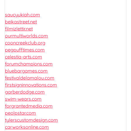
saucyukiah.com
beikastreet.net
filmizlettir.net
ourmultiworlds.com
cooncreekclub.org
pegpufftimes.com
celestia-arts.com
forumchampions.com
bluebargames.com
festivaldelamalou.com
firstsigninnovations.com
garberdodge.com
swim-wears.com
forgrantedmedia.com
peolpstar.com
tylerscustomdesign.com
carworksonline.com