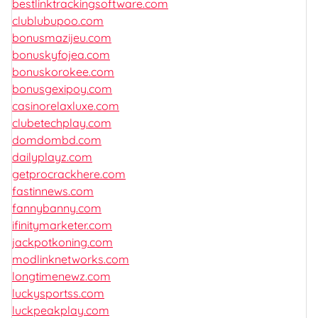
bestlinktrackingsoftware.com
clublubupoo.com
bonusmazijeu.com
bonuskyfojea.com
bonuskorokee.com
bonusgexipoy.com
casinorelaxluxe.com
clubetechplay.com
domdombd.com
dailyplayz.com
getprocrackhere.com
fastinnews.com
fannybanny.com
ifinitymarketer.com
jackpotkoning.com
modlinknetworks.com
longtimenewz.com
luckysportss.com
luckpeakplay.com