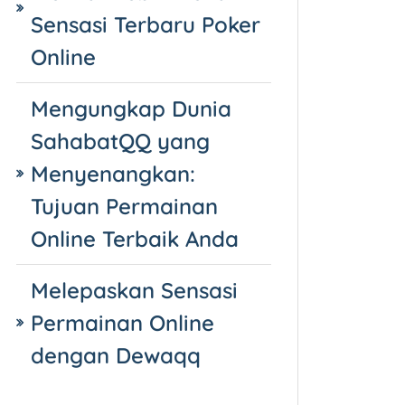
Sensasi Terbaru Poker
Online
Mengungkap Dunia
SahabatQQ yang
Menyenangkan:
Tujuan Permainan
Online Terbaik Anda
Melepaskan Sensasi
Permainan Online
dengan Dewaqq