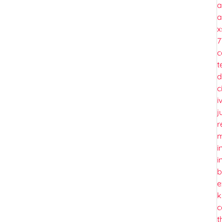
a
a
x
7
c
t
d
c
i
j
r
m
i
i
b
e
k
c
t