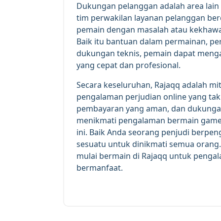
Dukungan pelanggan adalah area lain d
tim perwakilan layanan pelanggan be
pemain dengan masalah atau kekhawat
Baik itu bantuan dalam permainan, pe
dukungan teknis, pemain dapat meng
yang cepat dan profesional.
Secara keseluruhan, Rajaqq adalah mi
pengalaman perjudian online yang ta
pembayaran yang aman, dan dukungan
menikmati pengalaman bermain game 
ini. Baik Anda seorang penjudi berpe
sesuatu untuk dinikmati semua orang.
mulai bermain di Rajaqq untuk penga
bermanfaat.