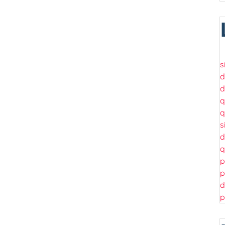
s
d
d
q
q
s
d
q
p
p
d
p