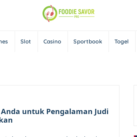
Mainkan di PKV Gam
mes
Slot
Casino
Sportbook
Togel
a Anda untuk Pengalaman Judi
akan