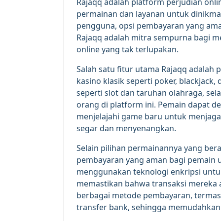
Rajaqq adalah platform perjudian on
permainan dan layanan untuk dinikm
pengguna, opsi pembayaran yang ama
Rajaqq adalah mitra sempurna bagi m
online yang tak terlupakan.
Salah satu fitur utama Rajaqq adalah 
kasino klasik seperti poker, blackjack
seperti slot dan taruhan olahraga, se
orang di platform ini. Pemain dapat 
menjelajahi game baru untuk menjag
segar dan menyenangkan.
Selain pilihan permainannya yang be
pembayaran yang aman bagi pemain un
menggunakan teknologi enkripsi untu
memastikan bahwa transaksi mereka a
berbagai metode pembayaran, termasuk
transfer bank, sehingga memudahkan 