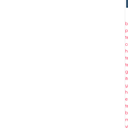
b
p
t
c
h
t
t
g
i
y
h
e
t
b
m
v