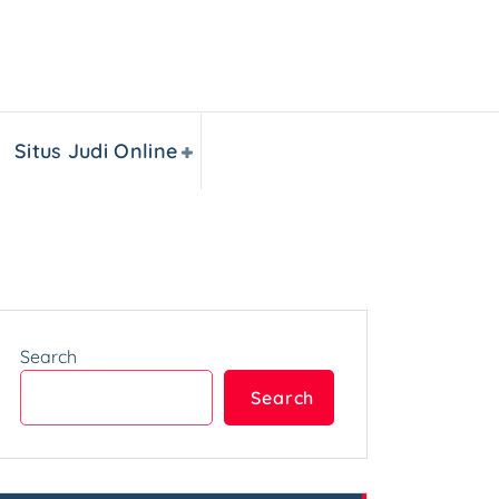
es, situs poker online dengan banyak bonus. Dapatkan lebih banyak keuntungan dengan be
Situs Judi Online
Search
Search