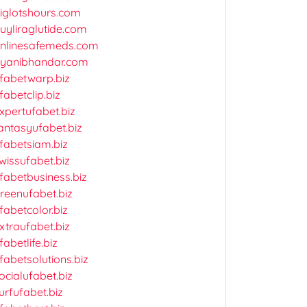
iglotshours.com
uyliraglutide.com
nlinesafemeds.com
yanibhandar.com
fabetwarp.biz
fabetclip.biz
xpertufabet.biz
antasyufabet.biz
fabetsiam.biz
wissufabet.biz
fabetbusiness.biz
reenufabet.biz
fabetcolor.biz
xtraufabet.biz
fabetlife.biz
fabetsolutions.biz
ocialufabet.biz
urfufabet.biz