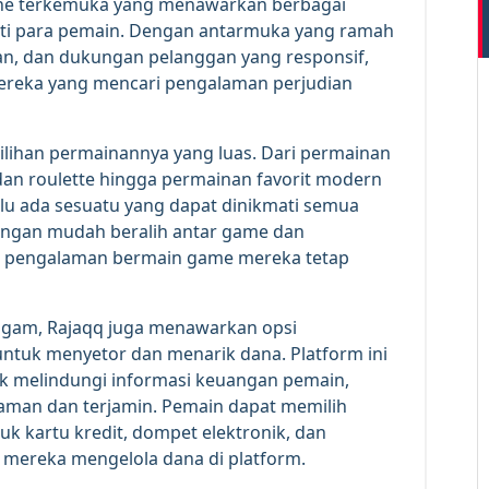
line terkemuka yang menawarkan berbagai
ati para pemain. Dengan antarmuka yang ramah
n, dan dukungan pelanggan yang responsif,
ereka yang mencari pengalaman perjudian
pilihan permainannya yang luas. Dari permainan
, dan roulette hingga permainan favorit modern
lalu ada sesuatu yang dapat dinikmati semua
dengan mudah beralih antar game dan
a pengalaman bermain game mereka tetap
ragam, Rajaqq juga menawarkan opsi
tuk menyetor dan menarik dana. Platform ini
k melindungi informasi keuangan pemain,
man dan terjamin. Pemain dapat memilih
 kartu kredit, dompet elektronik, dan
mereka mengelola dana di platform.