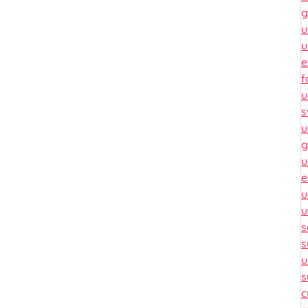
g
u
u
e
f
u
s
u
g
u
e
u
u
s
s
u
s
c