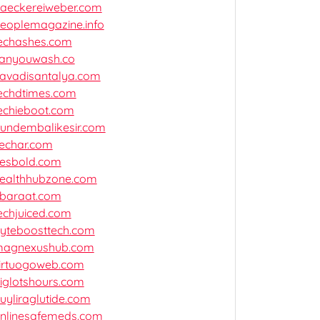
aeckereiweber.com
eoplemagazine.info
echashes.com
anyouwash.co
avadisantalya.com
echdtimes.com
echieboot.com
undembalikesir.com
techar.com
esbold.com
ealthhubzone.com
baraat.com
echjuiced.com
yteboosttech.com
agnexushub.com
irtuogoweb.com
iglotshours.com
uyliraglutide.com
nlinesafemeds.com