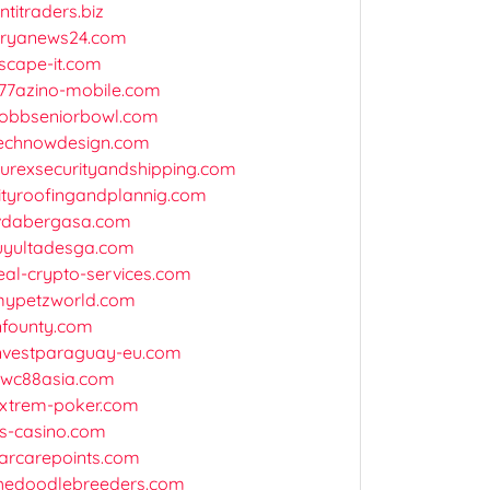
ntitraders.biz
ryanews24.com
scape-it.com
77azino-mobile.com
obbseniorbowl.com
echnowdesign.com
urexsecurityandshipping.com
ityroofingandplannig.com
vdabergasa.com
uyultadesga.com
eal-crypto-services.com
ypetzworld.com
nfounty.com
nvestparaguay-eu.com
wc88asia.com
xtrem-poker.com
s-casino.com
arcarepoints.com
hedoodlebreeders.com