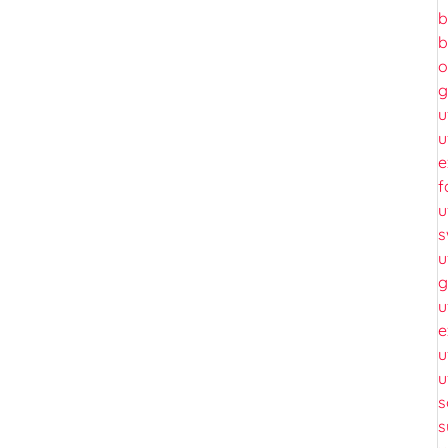
b
b
o
g
u
u
e
f
u
s
u
g
u
e
u
u
s
s