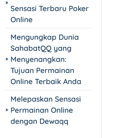
Sensasi Terbaru Poker
Online
Mengungkap Dunia
SahabatQQ yang
Menyenangkan:
Tujuan Permainan
Online Terbaik Anda
Melepaskan Sensasi
Permainan Online
dengan Dewaqq