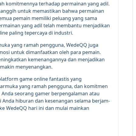
lah komitmennya terhadap permainan yang adil.
 canggih untuk memastikan bahwa permainan
semua pemain memiliki peluang yang sama
rmainan yang adil telah membantu menjadikan
e paling tepercaya di industri.
rmuka yang ramah pengguna, WedeQQ juga
osi untuk dimanfaatkan oleh para pemain.
eningkatkan kemenangannya dan menjadikan
emakin menyenangkan.
latform game online fantastis yang
armuka yang ramah pengguna, dan komitmen
ah Anda seorang gamer berpengalaman atau
 Anda hiburan dan kesenangan selama berjam-
ke WedeQQ hari ini dan mulai mainkan