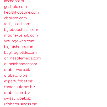
itechar.com
yesbold.com
healthhubzone.com
ebaraat.com
techjuiced.com
byteboosttech.com
magnexushub.com
virtuogoweb.com
biglotshours.com
buyliraglutide.com
onlinesafemeds.com
gyanibhandar.com
ufabetwarp.biz
ufabetclip.biz
expertufabet.biz
fantasyufabet.biz
ufabetsiam.biz
swissufabet.biz
ufabetbusiness.biz