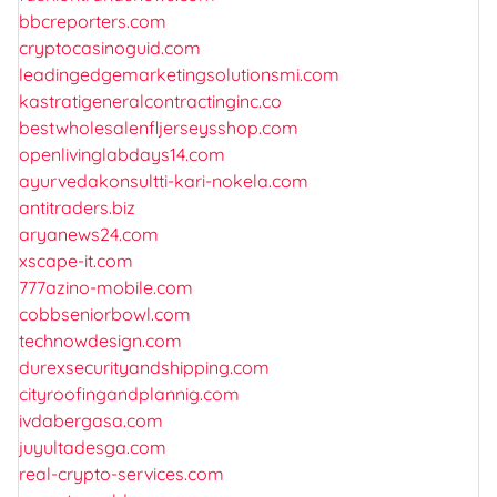
bbcreporters.com
cryptocasinoguid.com
leadingedgemarketingsolutionsmi.com
kastratigeneralcontractinginc.co
bestwholesalenfljerseysshop.com
openlivinglabdays14.com
ayurvedakonsultti-kari-nokela.com
antitraders.biz
aryanews24.com
xscape-it.com
777azino-mobile.com
cobbseniorbowl.com
technowdesign.com
durexsecurityandshipping.com
cityroofingandplannig.com
ivdabergasa.com
juyultadesga.com
real-crypto-services.com