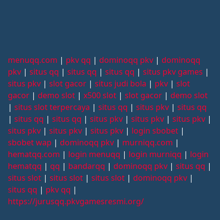
menuqq.com
|
pkv qq
|
dominoqq pkv
|
dominoqq
pkv
|
situs qq
|
situs qq
|
situs qq
|
situs pkv games
|
situs pkv
|
slot gacor
|
situs judi bola
|
pkv
|
slot
gacor
|
demo slot
|
x500 slot
|
slot gacor
|
demo slot
|
situs slot terpercaya
|
situs qq
|
situs pkv
|
situs qq
|
situs qq
|
situs qq
|
situs pkv
|
situs pkv
|
situs pkv
|
situs pkv
|
situs pkv
|
situs pkv
|
login sbobet
|
sbobet wap
|
dominoqq pkv
|
murniqq.com
|
hematqq.com
|
login menuqq
|
login murniqq
|
login
hematqq
|
qq
|
bandarqq
|
dominoqq pkv
|
situs qq
|
situs slot
|
situs slot
|
situs slot
|
dominoqq pkv
|
situs qq
|
pkv qq
|
https://jurusqq.pkvgamesresmi.org/