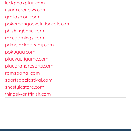
luckpeakplay.com
usamicronews.com
grofashion.com
pokemongoevolutioncalc.com
phishingbase.com
racegamings.com
primejackpotstay.com
pokugaa.com
playvaultgame.com
playgrandresorts.com
romsportal.com
sportsdocfestival.com
shestylestore.com
thingsiwontfinish.com