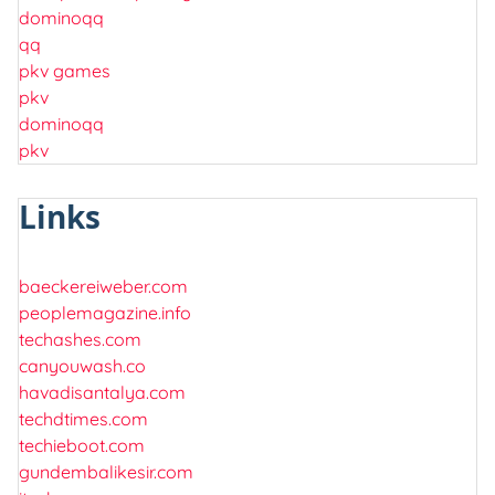
dominoqq
qq
pkv games
pkv
dominoqq
pkv
Links
baeckereiweber.com
peoplemagazine.info
techashes.com
canyouwash.co
havadisantalya.com
techdtimes.com
techieboot.com
gundembalikesir.com