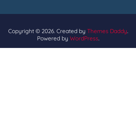
Copyright © 2026. Created by
Themes Daddy
.
Powered by
WordPress
.