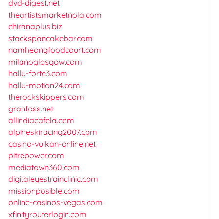
dvd-digest.net
theartistsmarketnola.com
chiranaplus.biz
stackspancakebar.com
namheongfoodcourt.com
milanoglasgow.com
hallu-forte3.com
hallu-motion24.com
therockskippers.com
granfoss.net
allindiacafela.com
alpineskiracing2007.com
casino-vulkan-online.net
pitrepower.com
mediatown360.com
digitaleyestrainclinic.com
missionposible.com
online-casinos-vegas.com
xfinityrouterlogin.com