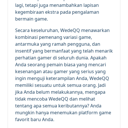
lagi, tetapi juga menambahkan lapisan
kegembiraan ekstra pada pengalaman
bermain game.
Secara keseluruhan, WedeQQ menawarkan
kombinasi pemenang variasi game,
antarmuka yang ramah pengguna, dan
insentif yang bermanfaat yang telah menarik
perhatian gamer di seluruh dunia. Apakah
Anda seorang pemain biasa yang mencari
kesenangan atau gamer yang serius yang
ingin menguji keterampilan Anda, WedeQQ
memiliki sesuatu untuk semua orang. Jadi
jika Anda belum melakukannya, mengapa
tidak mencoba WedeQQ dan melihat
tentang apa semua keributannya? Anda
mungkin hanya menemukan platform game
favorit baru Anda.