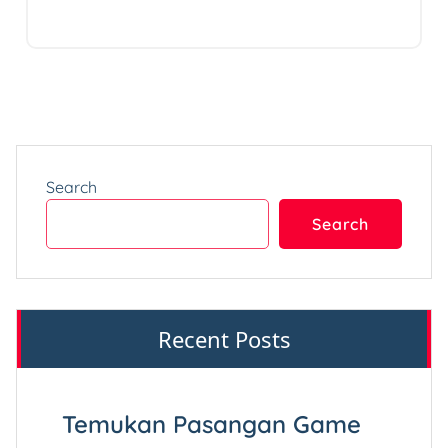
Search
Search
Recent Posts
Temukan Pasangan Game