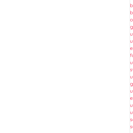
b
b
o
g
u
u
e
f
u
s
u
g
u
e
u
u
s
s