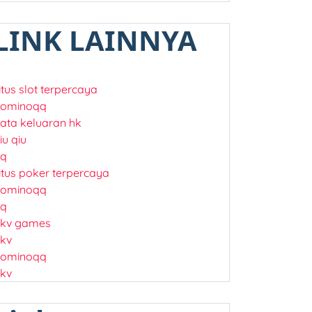
LINK LAINNYA
itus slot terpercaya
ominoqq
ata keluaran hk
iu qiu
q
itus poker terpercaya
ominoqq
q
kv games
kv
ominoqq
kv