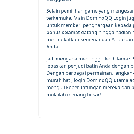
Selain pemilihan game yang mengesa
terkemuka, Main DominoQQ Login ju
untuk memberi penghargaan kepada pe
bonus selamat datang hingga hadiah 
meningkatkan kemenangan Anda dan
Anda.
Jadi mengapa menunggu lebih lama? P
lepaskan penjudi batin Anda dengan pe
Dengan berbagai permainan, langkah
murah hati, login DominoQQ utama ada
menguji keberuntungan mereka dan b
mulailah menang besar!