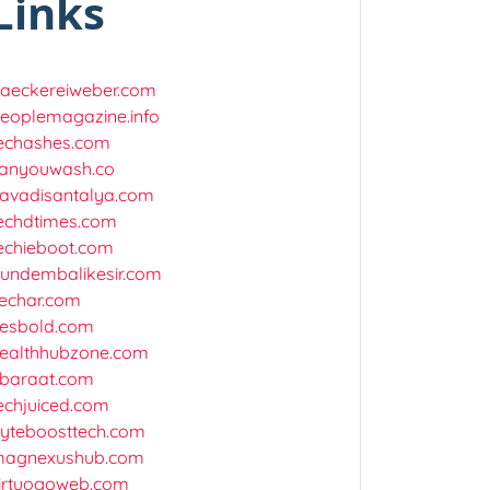
Links
aeckereiweber.com
eoplemagazine.info
echashes.com
anyouwash.co
avadisantalya.com
echdtimes.com
echieboot.com
undembalikesir.com
techar.com
esbold.com
ealthhubzone.com
baraat.com
echjuiced.com
yteboosttech.com
agnexushub.com
irtuogoweb.com