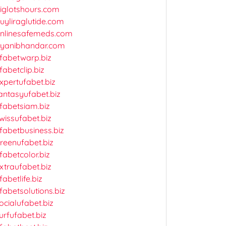
iglotshours.com
uyliraglutide.com
nlinesafemeds.com
yanibhandar.com
fabetwarp.biz
fabetclip.biz
xpertufabet.biz
antasyufabet.biz
fabetsiam.biz
wissufabet.biz
fabetbusiness.biz
reenufabet.biz
fabetcolor.biz
xtraufabet.biz
fabetlife.biz
fabetsolutions.biz
ocialufabet.biz
urfufabet.biz