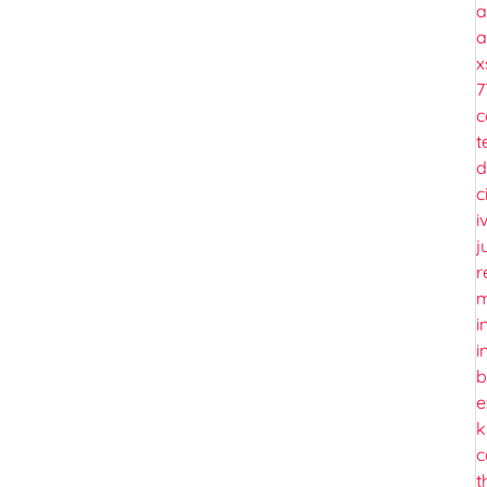
a
a
x
7
c
t
d
c
i
j
r
m
i
i
b
e
k
c
t