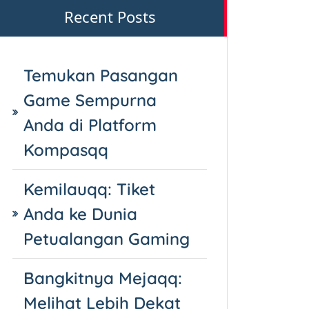
Recent Posts
Temukan Pasangan
Game Sempurna
Anda di Platform
Kompasqq
Kemilauqq: Tiket
Anda ke Dunia
Petualangan Gaming
Bangkitnya Mejaqq:
Melihat Lebih Dekat