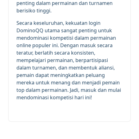
penting dalam permainan dan turnamen
berisiko tinggi.
Secara keseluruhan, kekuatan login
DominoQQ utama sangat penting untuk
mendominasi kompetisi dalam permainan
online populer ini. Dengan masuk secara
teratur, berlatih secara konsisten,
mempelajari permainan, berpartisipasi
dalam turnamen, dan membentuk aliansi,
pemain dapat meningkatkan peluang
mereka untuk menang dan menjadi pemain
top dalam permainan. Jadi, masuk dan mulai
mendominasi kompetisi hari ini!