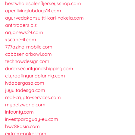
bestwholesalenfljerseysshop.com
openlivinglabdays14.com
ayurvedakonsultti-kari-nokela.com
antitraders.biz
aryanews24.com
xscape-it.com
777azino-mobile.com
cobbseniorbowl.com
technowdesign.com
durexsecurityandshipping.com
cityroofingandplannig.com
ivdabergasa.com
juyultadesga.com
real-crypto-services.com
mypetzworld.com
infounty.com
investparaguay-eu.com
bwc88asia.com
extrem-poker.com