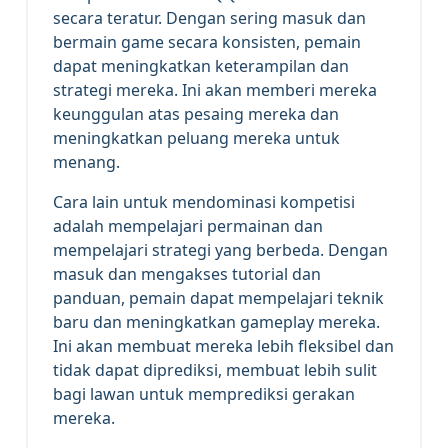
secara teratur. Dengan sering masuk dan
bermain game secara konsisten, pemain
dapat meningkatkan keterampilan dan
strategi mereka. Ini akan memberi mereka
keunggulan atas pesaing mereka dan
meningkatkan peluang mereka untuk
menang.
Cara lain untuk mendominasi kompetisi
adalah mempelajari permainan dan
mempelajari strategi yang berbeda. Dengan
masuk dan mengakses tutorial dan
panduan, pemain dapat mempelajari teknik
baru dan meningkatkan gameplay mereka.
Ini akan membuat mereka lebih fleksibel dan
tidak dapat diprediksi, membuat lebih sulit
bagi lawan untuk memprediksi gerakan
mereka.