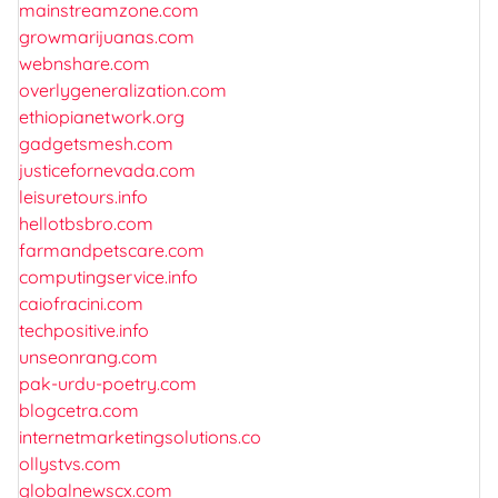
mainstreamzone.com
growmarijuanas.com
webnshare.com
overlygeneralization.com
ethiopianetwork.org
gadgetsmesh.com
justicefornevada.com
leisuretours.info
hellotbsbro.com
farmandpetscare.com
computingservice.info
caiofracini.com
techpositive.info
unseonrang.com
pak-urdu-poetry.com
blogcetra.com
internetmarketingsolutions.co
ollystvs.com
globalnewscx.com