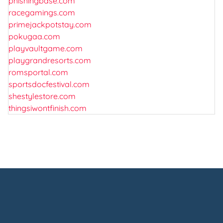
phishingbase.com
racegamings.com
primejackpotstay.com
pokugaa.com
playvaultgame.com
playgrandresorts.com
romsportal.com
sportsdocfestival.com
shestylestore.com
thingsiwontfinish.com