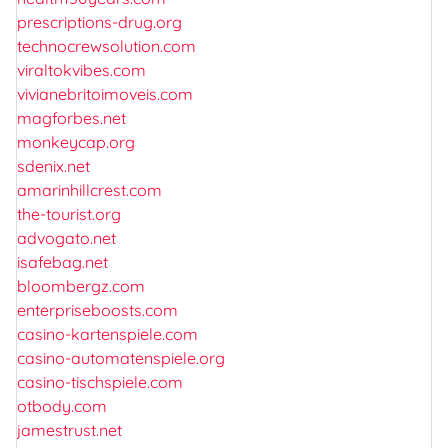
prescriptions-drug.org
technocrewsolution.com
viraltokvibes.com
vivianebritoimoveis.com
magforbes.net
monkeycap.org
sdenix.net
amarinhillcrest.com
the-tourist.org
advogato.net
isafebag.net
bloombergz.com
enterpriseboosts.com
casino-kartenspiele.com
casino-automatenspiele.org
casino-tischspiele.com
otbody.com
jamestrust.net