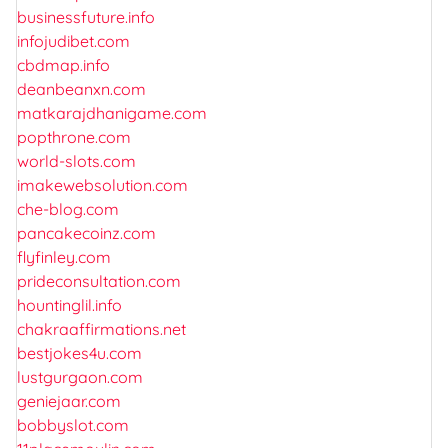
businessfuture.info
infojudibet.com
cbdmap.info
deanbeanxn.com
matkarajdhanigame.com
popthrone.com
world-slots.com
imakewebsolution.com
che-blog.com
pancakecoinz.com
flyfinley.com
prideconsultation.com
hountinglil.info
chakraaffirmations.net
bestjokes4u.com
lustgurgaon.com
geniejaar.com
bobbyslot.com