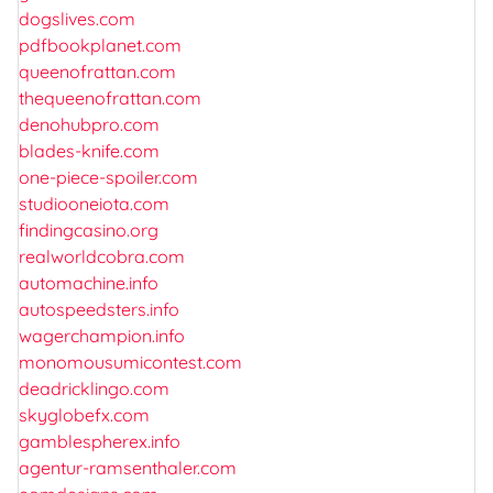
dogslives.com
pdfbookplanet.com
queenofrattan.com
thequeenofrattan.com
denohubpro.com
blades-knife.com
one-piece-spoiler.com
studiooneiota.com
findingcasino.org
realworldcobra.com
automachine.info
autospeedsters.info
wagerchampion.info
monomousumicontest.com
deadricklingo.com
skyglobefx.com
gamblespherex.info
agentur-ramsenthaler.com