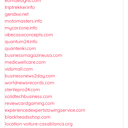
eomdesigns.com
triptrekker.info
gendxxi.net
motomasters.info
mycarzone.info
vibecasaconcepts.com
quantum24.info
quantenki.com
businessmagazineusa.com
medicwellcare.com
vidsmall.com
businessnews2day.com
worldnewsrecords.com
sterilepro24.com
solidtechbusiness.com
reviewcardgaming.com
experiencedexpertstowingservice.com
blackheadsshop.com
location-voiture-casablanca.org