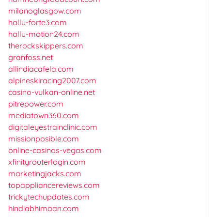
milanoglasgow.com
hallu-forte3.com
hallu-motion24.com
therockskippers.com
granfoss.net
allindiacafela.com
alpineskiracing2007.com
casino-vulkan-online.net
pitrepower.com
mediatown360.com
digitaleyestrainclinic.com
missionposible.com
online-casinos-vegas.com
xfinityrouterlogin.com
marketingjacks.com
topappliancereviews.com
trickytechupdates.com
hindiabhimaan.com