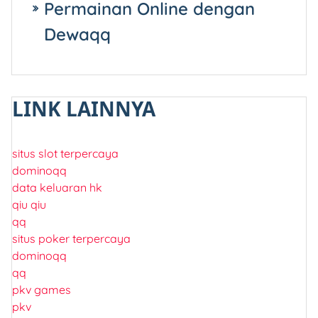
Permainan Online dengan
Dewaqq
LINK LAINNYA
situs slot terpercaya
dominoqq
data keluaran hk
qiu qiu
qq
situs poker terpercaya
dominoqq
qq
pkv games
pkv