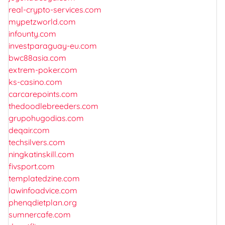
real-crypto-services.com
mypetzworld.com
infounty.com
investparaguay-eu.com
bwc88asia.com
extrem-poker.com
ks-casino.com
carcarepoints.com
thedoodlebreeders.com
grupohugodias.com
deqair.com
techsilvers.com
ningkatinskill.com
fivsport.com
templatedzine.com
lawinfoadvice.com
phenqdietplan.org
sumnercafe.com