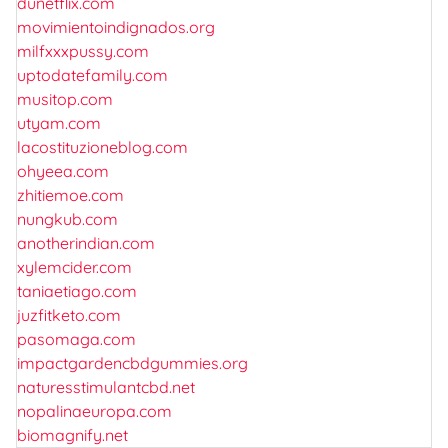
dunetflix.com
movimientoindignados.org
milfxxxpussy.com
uptodatefamily.com
musitop.com
utyam.com
lacostituzioneblog.com
ohyeea.com
zhitiemoe.com
nungkub.com
anotherindian.com
xylemcider.com
taniaetiago.com
juzfitketo.com
pasomaga.com
impactgardencbdgummies.org
naturesstimulantcbd.net
nopalinaeuropa.com
biomagnify.net