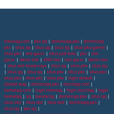
menuqq.com
|
pkv qq
|
dominoqq pkv
|
dominoqq
pkv
|
situs qq
|
situs qq
|
situs qq
|
situs pkv games
|
situs pkv
|
slot gacor
|
situs judi bola
|
pkv
|
slot
gacor
|
demo slot
|
x500 slot
|
slot gacor
|
demo slot
|
situs slot terpercaya
|
situs qq
|
situs pkv
|
situs qq
|
situs qq
|
situs qq
|
situs pkv
|
situs pkv
|
situs pkv
|
situs pkv
|
situs pkv
|
situs pkv
|
login sbobet
|
sbobet wap
|
dominoqq pkv
|
murniqq.com
|
hematqq.com
|
login menuqq
|
login murniqq
|
login
hematqq
|
qq
|
bandarqq
|
dominoqq pkv
|
situs qq
|
situs slot
|
situs slot
|
situs slot
|
dominoqq pkv
|
situs qq
|
pkv qq
|