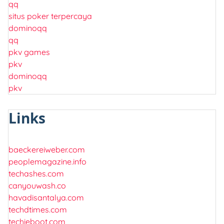
qq
situs poker terpercaya
dominoqq
qq
pkv games
pkv
dominoqq
pkv
Links
baeckereiweber.com
peoplemagazine.info
techashes.com
canyouwash.co
havadisantalya.com
techdtimes.com
techieboot.com