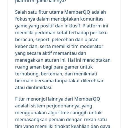
platform game lainnya?
Salah satu fitur utama MemberQQ adalah
fokusnya dalam menciptakan komunitas
game yang positif dan inklusif. Platform ini
memiliki pedoman ketat terhadap perilaku
beracun, seperti pelecehan dan ujaran
kebencian, serta memiliki tim moderator
yang secara aktif memantau dan
menegakkan aturan ini. Hal ini menciptakan
ruang aman bagi para gamer untuk
terhubung, berteman, dan menikmati
bermain bersama tanpa takut dilecehkan
atau diintimidasi.
Fitur menonjol lainnya dari MemberQQ
adalah sistem perjodohannya, yang
menggunakan algoritme canggih untuk
memasangkan pemain dengan rekan satu
tim yang memiliki tingkat keahlian dan gaya