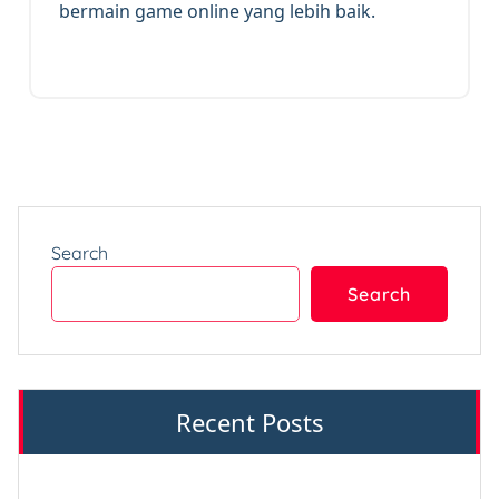
bermain game online yang lebih baik.
Search
Search
Recent Posts