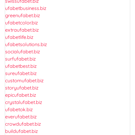
swissufabet.biz
ufabetbusiness.biz
greenufabet.biz
ufabetcolor.biz
extraufabet.biz
ufabetlife.biz
ufabetsolutions.biz
socialufabet.biz
surfufabet.biz
ufabetbest.biz
sureufabet.biz
customufabet.biz
storyufabet.biz
epicufabet.biz
crystalufabet.biz
ufabetok.biz
everufabet.biz
crowdufabet.biz
buildufabet.biz