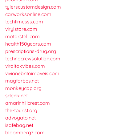
tylerscustomdesign.com
carworksonline.com
techtimesss.com
virylstore.com
motorstell.com
health150years.com
prescriptions-drug.org
technocrewsolution.com
viraltokvibes.com
vivianebritoimoveis.com
magforbes.net
monkeycap.org
sdenix.net
amarinhillcrest.com
the-tourist.org
advogato.net
isafebag.net
bloombergz.com