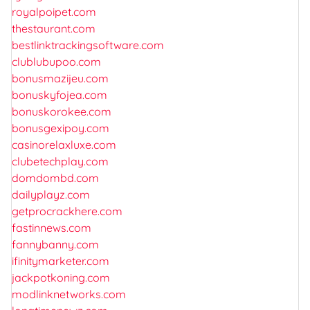
royalpoipet.com
thestaurant.com
bestlinktrackingsoftware.com
clublubupoo.com
bonusmazijeu.com
bonuskyfojea.com
bonuskorokee.com
bonusgexipoy.com
casinorelaxluxe.com
clubetechplay.com
domdombd.com
dailyplayz.com
getprocrackhere.com
fastinnews.com
fannybanny.com
ifinitymarketer.com
jackpotkoning.com
modlinknetworks.com