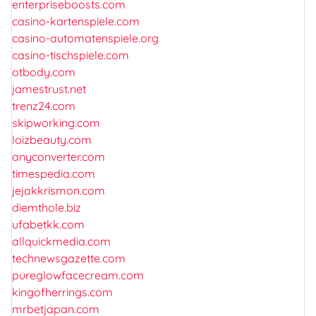
enterpriseboosts.com
casino-kartenspiele.com
casino-automatenspiele.org
casino-tischspiele.com
otbody.com
jamestrust.net
trenz24.com
skipworking.com
loizbeauty.com
anyconverter.com
timespedia.com
jejakkrismon.com
diemthole.biz
ufabetkk.com
allquickmedia.com
technewsgazette.com
pureglowfacecream.com
kingofherrings.com
mrbetjapan.com