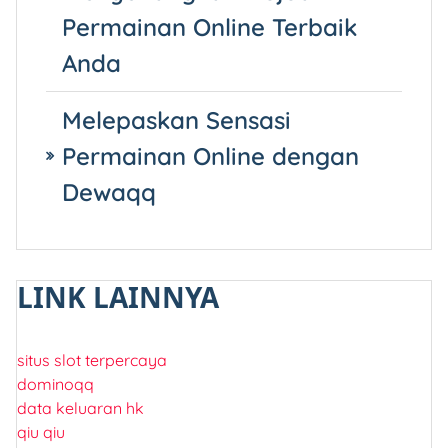
Permainan Online Terbaik
Anda
Melepaskan Sensasi
Permainan Online dengan
Dewaqq
LINK LAINNYA
situs slot terpercaya
dominoqq
data keluaran hk
qiu qiu