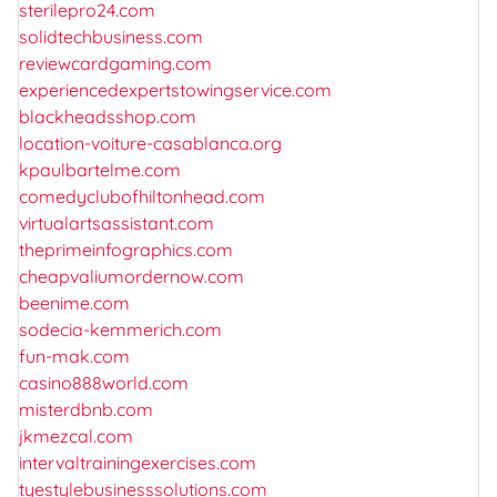
sterilepro24.com
solidtechbusiness.com
reviewcardgaming.com
experiencedexpertstowingservice.com
blackheadsshop.com
location-voiture-casablanca.org
kpaulbartelme.com
comedyclubofhiltonhead.com
virtualartsassistant.com
theprimeinfographics.com
cheapvaliumordernow.com
beenime.com
sodecia-kemmerich.com
fun-mak.com
casino888world.com
misterdbnb.com
jkmezcal.com
intervaltrainingexercises.com
tyestylebusinesssolutions.com