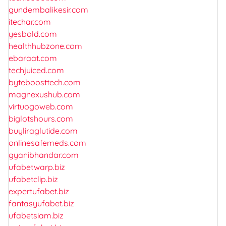
gundembalikesir.com
itechar.com
yesbold.com
healthhubzone.com
ebaraat.com
techjuiced.com
byteboosttech.com
magnexushub.com
virtuogoweb.com
biglotshours.com
buyliraglutide.com
onlinesafemeds.com
gyanibhandar.com
ufabetwarp.biz
ufabetclip.biz
expertufabet.biz
fantasyufabet.biz
ufabetsiam.biz