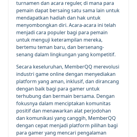
turnamen dan acara reguler, di mana para
pemain dapat bersaing satu sama lain untuk
mendapatkan hadiah dan hak untuk
menyombongkan diri. Acara-acara ini telah
menjadi cara populer bagi para pemain
untuk menguji keterampilan mereka,
bertemu teman baru, dan bersenang-
senang dalam lingkungan yang kompetitif.
Secara keseluruhan, MemberQQ merevolusi
industri game online dengan menyediakan
platform yang aman, inklusif, dan dirancang
dengan baik bagi para gamer untuk
terhubung dan bermain bersama. Dengan
fokusnya dalam menciptakan komunitas
positif dan menawarkan alat perjodohan
dan komunikasi yang canggih, MemberQQ
dengan cepat menjadi platform pilihan bagi
para gamer yang mencari pengalaman