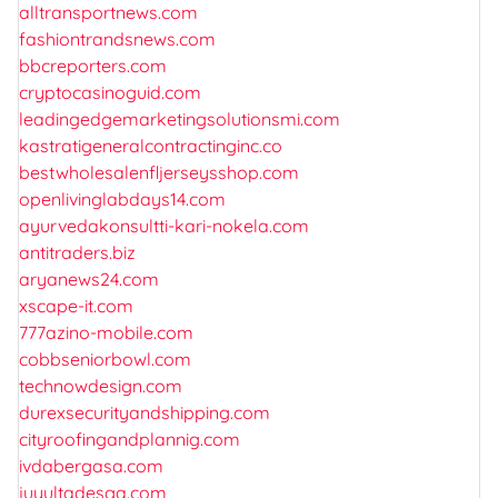
alltransportnews.com
fashiontrandsnews.com
bbcreporters.com
cryptocasinoguid.com
leadingedgemarketingsolutionsmi.com
kastratigeneralcontractinginc.co
bestwholesalenfljerseysshop.com
openlivinglabdays14.com
ayurvedakonsultti-kari-nokela.com
antitraders.biz
aryanews24.com
xscape-it.com
777azino-mobile.com
cobbseniorbowl.com
technowdesign.com
durexsecurityandshipping.com
cityroofingandplannig.com
ivdabergasa.com
juyultadesga.com