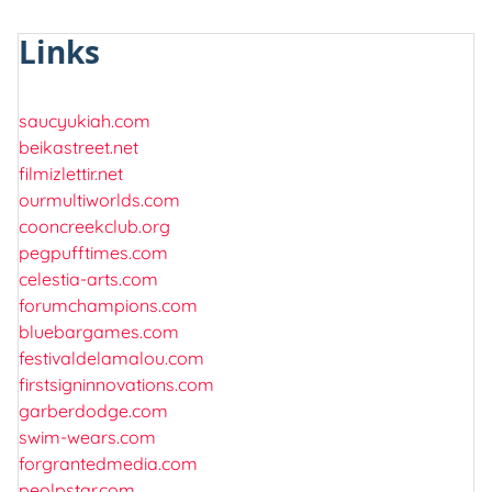
Links
saucyukiah.com
beikastreet.net
filmizlettir.net
ourmultiworlds.com
cooncreekclub.org
pegpufftimes.com
celestia-arts.com
forumchampions.com
bluebargames.com
festivaldelamalou.com
firstsigninnovations.com
garberdodge.com
swim-wears.com
forgrantedmedia.com
peolpstar.com